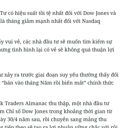
Tư có hiệu suất tồi tệ nhất đối với Dow Jones và
 là tháng giảm mạnh nhất đối với Nasdaq
y vui vẻ, các nhà đầu tư sẽ muốn tìm kiếm sự
ng tình hình lại có vẻ sẽ không quá thuận lợi
ư xảy ra trước giai đoạn suy yếu thường thấy đối
y “bán vào tháng Năm rồi biến mất” chính thức
ck Traders Almanac thu thập, một nhà đầu tư
m Chỉ số Dow Jones trong khoảng thời gian từ
ày 30/4 năm sau, rồi chuyển sang mảng thu
 tiếp theo sẽ tạo ra lợi nhuận vững chắc với rủi