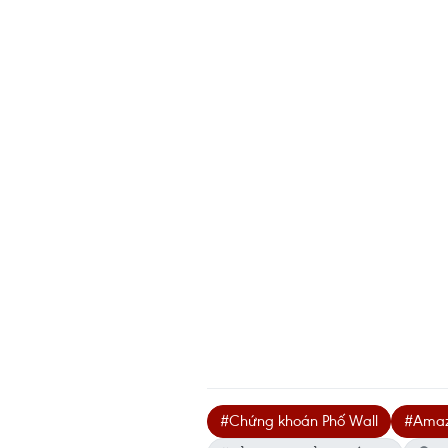
#Chứng khoán Phố Wall
#Ama