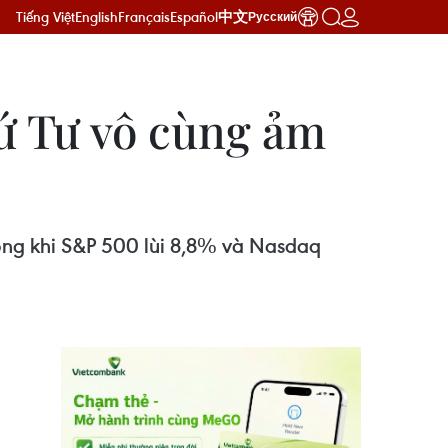
Tiếng Việt
English
Français
Español
中文
Русский
ứ Tư vô cùng ảm
rong khi S&P 500 lùi 8,8% và Nasdaq