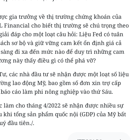
ược gia trưởng về thị trường chứng khoán của
L Financial cho biết thị trường sẽ chú trọng theo
giải đáp cho một loạt câu hỏi: Liệu Fed có tuân
ách sơ bộ và giữ vững cam kết ổn định giá cả
 sàng đi xa đến mức nào để duy trì những cam
ơng này thấy điều gì có thể phá vỡ?
Tư, các nhà đầu tư sẽ nhận được một loạt số liệu
ường lao động Mỹ, bao gồm số đơn xin trợ cấp
 báo cáo làm phi nông nghiệp vào thứ Sáu.
c làm cho tháng 4/2022 sẽ nhận được nhiều sự
au khi tổng sản phẩm quốc nội (GDP) của Mỹ bất
ý đầu tiên./.