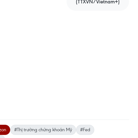
(TTXVN/Vietnam+)
zon
#Thị trường chứng khoán Mỹ
#Fed