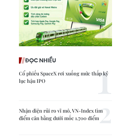
ĐỌC NHIỀU
Cổ phiếu SpaceX rơi xuống mức thấp kỷ
lục hậu IPO
Nhận diện rủi ro vĩ mô, VN-Index tìm
điểm cân bằng dưới mốc 1.700 điểm