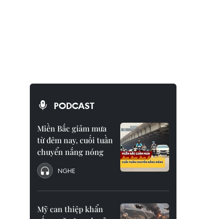
PODCAST
Miền Bắc giảm mưa
từ đêm nay, cuối tuần
chuyển nắng nóng
NGHE
Mỹ can thiệp khẩn