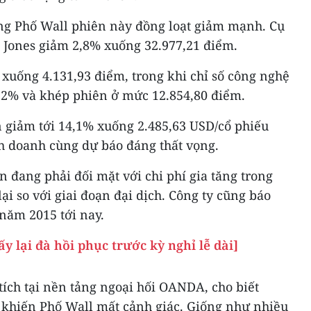
ường Phố Wall phiên này đồng loạt giảm mạnh. Cụ
w Jones giảm 2,8% xuống 32.977,21 điểm.
 xuống 4.131,93 điểm, trong khi chỉ số công nghệ
,2% và khép phiên ở mức 12.854,80 điểm.
 giảm tới 14,1% xuống 2.485,63 USD/cổ phiếu
nh doanh cùng dự báo đáng thất vọng.
 đang phải đối mặt với chi phí gia tăng trong
ại so với giai đoạn đại dịch. Công ty cũng báo
 năm 2015 tới nay.
y lại đà hồi phục trước kỳ nghỉ lễ dài]
ích tại nền tảng ngoại hối OANDA, cho biết
 khiến Phố Wall mất cảnh giác. Giống như nhiều