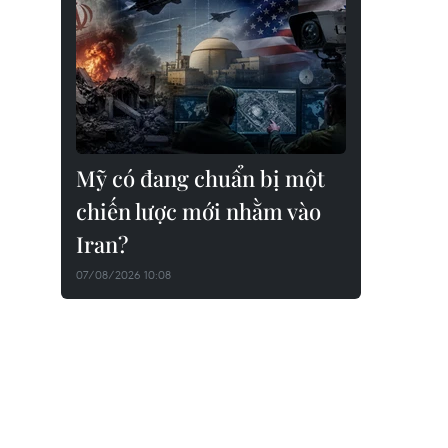
Mỹ có đang chuẩn bị một
chiến lược mới nhằm vào
Iran?
07/08/2026 10:08