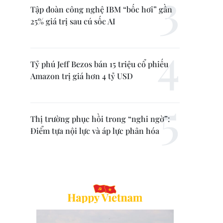
Tập đoàn công nghệ IBM “bốc hơi” gần
25% giá trị sau cú sốc AI
Tỷ phú Jeff Bezos bán 15 triệu cổ phiếu
Amazon trị giá hơn 4 tỷ USD
Thị trường phục hồi trong “nghi ngờ”:
Điểm tựa nội lực và áp lực phân hóa