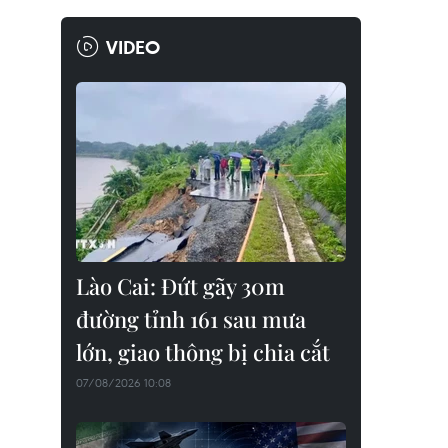
VIDEO
Lào Cai: Đứt gãy 30m
đường tỉnh 161 sau mưa
lớn, giao thông bị chia cắt
07/08/2026 10:08