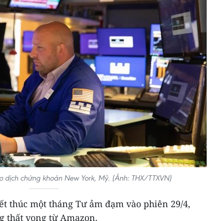
iao dịch chứng khoán New York, Mỹ. (Ảnh: THX/TTXVN)
t thúc một tháng Tư ảm đạm vào phiên 29/4,
g thất vọng từ Amazon.