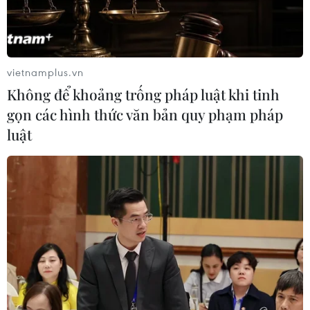
vietnamplus.vn
Không để khoảng trống pháp luật khi tinh
gọn các hình thức văn bản quy phạm pháp
luật
Ảnh minh họa. (Nguồn: Minh Chiến/Vietnam+)
Chỉ số VN-Index tăng 0,15 điểm trong khi HNX-
Index cũng có thêm 0,56 điểm trong phiên giao
dịch cuối cùng của năm 2016.
Trên sàn HoSE đầu giờ sáng, chỉ số VN-Index