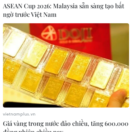
ASEAN Cup 2026: Malaysia sẵn sàng tạo bất
27/07/2026 10:18
ngờ trước Việt Nam
Khuyến nghị nhà đầu tư chứng
khoán ưu tiên quản trị rủi ro trong
ngắn hạn
26/07/2026 07:18
Xem thêm
vietnamplus.vn
CƠ QUAN CHỦ QUẢN: THÔNG TẤN XÃ VIỆT NAM
Giá vàng trong nước đảo chiều, tăng 600.000
đồng phiên chiều nay