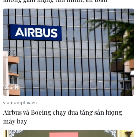
27/12/2016 08:51
Ngày 27/12, không khí giao dịch diễn ra khá sôi động,
VNXALL-Index đóng cửa tăng 2,3 điểm, VN-Index cộng
1,41 điểm, tuy nhiên HNX-Index lại giảm 0,38 điểm.
vietnamplus.vn
Airbus và Boeing chạy đua tăng sản lượng
máy bay