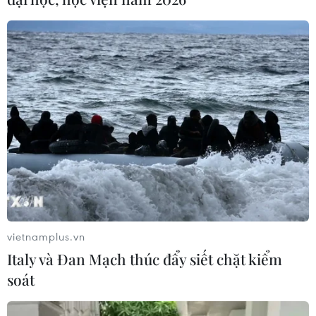
06/08/2026 23:58
Chứng khoán 6/8: Cổ phiếu hóa chất
tăng trần, trắng bên bán giữa phiên
đỏ lửa
06/08/2026 09:40
Dow Jones lập đỉnh kỷ lục nhờ diễn
biến tích cực tại Trung Đông
05/08/2026 23:27
vietnamplus.vn
Italy và Đan Mạch thúc đẩy siết chặt kiểm
Chứng khoán châu Á đồng loạt tăng
soát
nhờ đà hồi phục của cổ phiếu công
nghệ