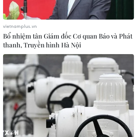
vietnamplus.vn
Bổ nhiệm tân Giám đốc Cơ quan Báo và Phát
thanh, Truyền hình Hà Nội
Giao dịch giằng co, chỉ số VN-Index may
mắn giữ được sắc xanh
23/12/2016 08:55
Chỉ số VN-Index đã thoát đà lao dốc trong phiên trước
đó tuy nhiên mức tăng chỉ là 0,22 điểm trong ngày giao
dịch 23/12.