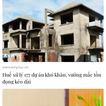
TIN LIÊN QUAN
vietnamplus.vn
Huế xử lý 177 dự án khó khăn, vướng mắc tồn
đọng kéo dài
Chứng khoán nhuộm sắc đỏ, chỉ số VN-