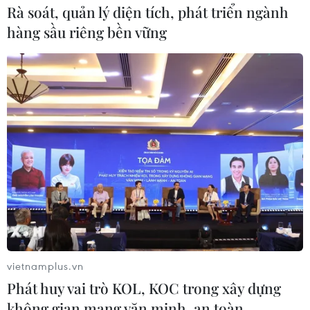
cửa giảm 0,52 điểm, VN-Index mất 1,92 điểm và HNX-
Rà soát, quản lý diện tích, phát triển ngành
Index tăng 0,17 điểm.
hàng sầu riêng bền vững
vietnamplus.vn
Thanh khoản gia tăng, chỉ số trên hai sàn
Phát huy vai trò KOL, KOC trong xây dựng
niêm yết tiếp tục trái chiều
không gian mạng văn minh, an toàn