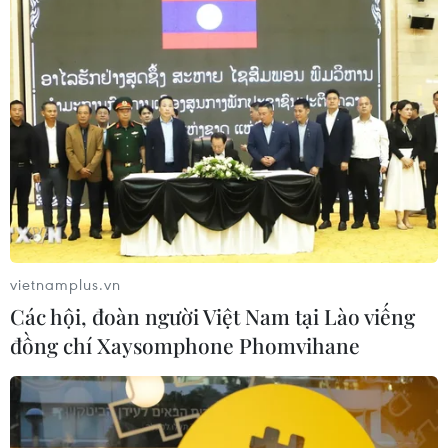
vietnamplus.vn
Các hội, đoàn người Việt Nam tại Lào viếng
đồng chí Xaysomphone Phomvihane