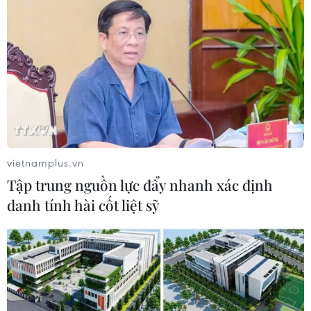
Index lùi về mốc 662 điểm
20/12/2016 08:34
Lao dốc ngay từ những phút đầu tiên của phiên giao
dịch ngày 20/12, VN-Index sau đó liên tục chúi sâu và
lùi về ngưỡng 662 điểm cuối phiên.
vietnamplus.vn
Tập trung nguồn lực đẩy nhanh xác định
danh tính hài cốt liệt sỹ