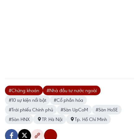
#Chứng khoán
#Nhà đầu tư nước ngoài
#10 sự kiện nổi bật
#Cổ phần hóa
#Trái phiếu Chính phủ
#Sàn UpCoM
#Sàn HoSE
#Sàn HNX
TP. Hà Nội
Tp. Hồ Chí Minh