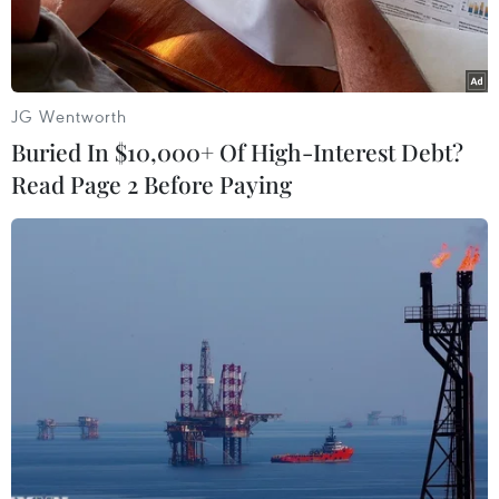
JG Wentworth
Buried In $10,000+ Of High-Interest Debt?
Read Page 2 Before Paying
Khách hàng giao dịch tại sàn giao dịch BVSC. (Ảnh minh họa:
Trần Việt/TTXVN)
Giới đầu tư chứng khoán Việt Nam vừa trải qua
tuần giao dịch đầy cảm xúc với việc VN-Index
giằng co và có lúc tăng áp sát mốc 1.000 điểm