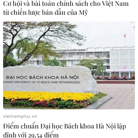
Cơ hội và bài toán chính sách cho Việt Nam
từ chiến lược bán dẫn của Mỹ
Chứng khoán châu Á đồng loạt giảm điểm
do những lo ngại từ Fed
26/07/2019 13:21
vietnamplus.vn
Điểm chuẩn Đại học Bách khoa Hà Nội lập
Các thị trường chứng khoán châu Á đều đồng loạt giảm
điểm trong ngày 26/7, theo bước của các chỉ số chính
đỉnh với 29,54 điểm