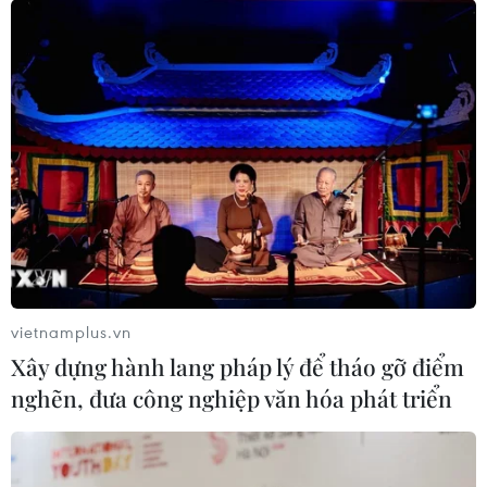
#VN Index
#thị trường chứng khoán
#đầu tư chứng khoán
#Rồng Việt-VDSC
#giá dầu thế giới
vietnamplus.vn
Theo dõi VietnamPlus
Xây dựng hành lang pháp lý để tháo gỡ điểm
nghẽn, đưa công nghiệp văn hóa phát triển