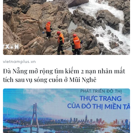
Kết thúc phiên giao dịch ngày 15/7, VN-Index giảm 2,87
điểm xuống 972,53 điểm. Khối lượng giao dịch đạt trên
150,55 triệu đơn vị, tương ứng giá trị trên 3.567,4 tỷ
đồng.
vietnamplus.vn
Đà Nẵng mở rộng tìm kiếm 2 nạn nhân mất
tích sau vụ sóng cuốn ở Mũi Nghê