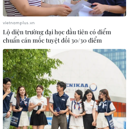
vietnamplus.vn
Lộ diện trường đại học đầu tiên có điểm
chuẩn cán mốc tuyệt đối 30/30 điểm
TIN CÙNG CHUYÊN MỤC
Chứng khoán tuần tới: VN-Index có
vượt được vùng 1.800 điểm?
09/08/2026 10:42