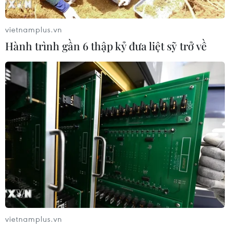
vietnamplus.vn
Hành trình gần 6 thập kỷ đưa liệt sỹ trở về
Lợi nhuận của nhiều công ty chứng khoán
sụt giảm đáng kể
24/07/2019 08:11
Công ty cổ phần Chứng khoán SSI có tổng lợi nhuận
hợp nhất trước thuế trong 6 tháng đầu năm là 510 tỷ
đồng, chỉ đạt 30% kế hoạch trong khi lợi nhuận sau
thuế của HSC giảm 45% so với cùng kỳ năm trước.
vietnamplus.vn