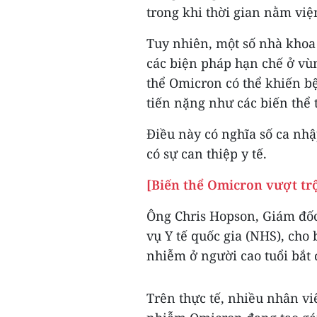
trong khi thời gian nằm việ
Tuy nhiên, một số nhà khoa
các biện pháp hạn chế ở vù
thể Omicron có thể khiến 
tiến nặng như các biến thể t
Điều này có nghĩa số ca nh
có sự can thiệp y tế.
[Biến thể Omicron vượt trộ
Ông Chris Hopson, Giám đốc
vụ Y tế quốc gia (NHS), cho b
nhiễm ở người cao tuổi bắt 
Trên thực tế, nhiều nhân vi