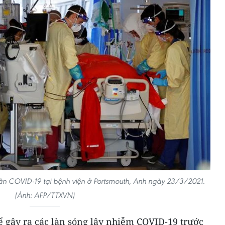
nhân COVID-19 tại bệnh viện ở Portsmouth, Anh ngày 23/3/2021.
(Ảnh: AFP/TTXVN)
 gây ra các làn sóng lây nhiễm COVID-19 trước