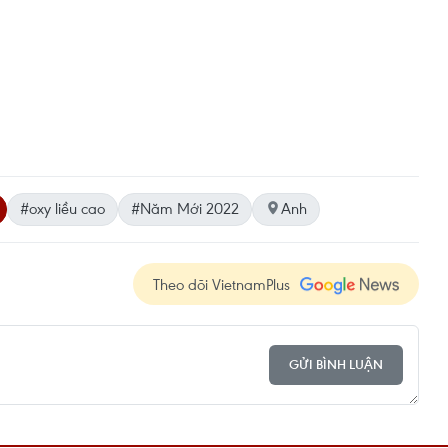
#oxy liều cao
#Năm Mới 2022
Anh
Theo dõi VietnamPlus
GỬI BÌNH LUẬN