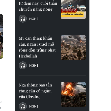
từ đêm nay, cuối tuần
chuyển nắng nóng
NGHE
Mỹ can thiệp khẩn
cấp, ngăn Israel mở
rộng đòn trừng phạt
Hezbollah
NGHE
Nga thông báo tấn
công căn cứ ngầm
của Ukraine
o
NGHE
n