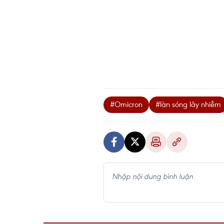
#Omicron
#làn sóng lây nhiễm