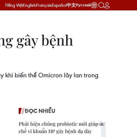
Tiếng Việt
English
Français
Español
中文
Русский
ng gây bệnh
 khi biến thể Omicron lây lan trong
ĐỌC NHIỀU
Phát hiện chủng probiotic mới giúp ức
chế vi khuẩn HP gây bệnh dạ dày