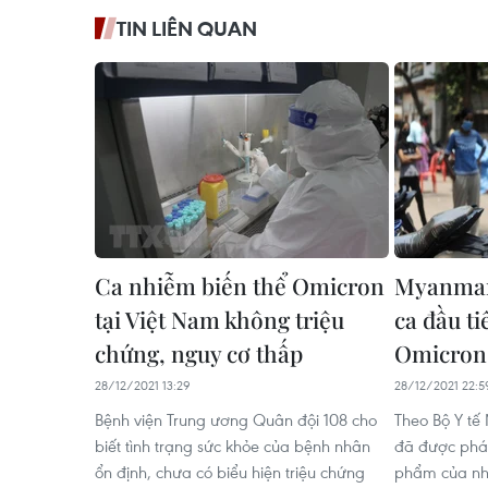
TIN LIÊN QUAN
Ca nhiễm biến thể Omicron
Myanmar
tại Việt Nam không triệu
ca đầu t
chứng, nguy cơ thấp
Omicron
28/12/2021 13:29
28/12/2021 22:5
Bệnh viện Trung ương Quân đội 108 cho
Theo Bộ Y tế
biết tình trạng sức khỏe của bệnh nhân
đã được phát
ổn định, chưa có biểu hiện triệu chứng
phẩm của nhữ