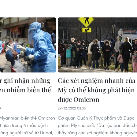
 ghi nhận những
Các xét nghiệm nhanh của
iên nhiễm biến thể
Mỹ có thể không phát hiện
được Omicron
9
29/12/2021 03:35
 Myanmar, biến thể Omicron
Cơ quan Quản lý Thực phẩm và Dược
 hiện trong 4 mẫu bệnh
phẩm Mỹ cho biết: “Dữ liệu ban đầu ch
ng người trở về từ Dubai,
thấy rằng các xét nghiệm kháng nguyê