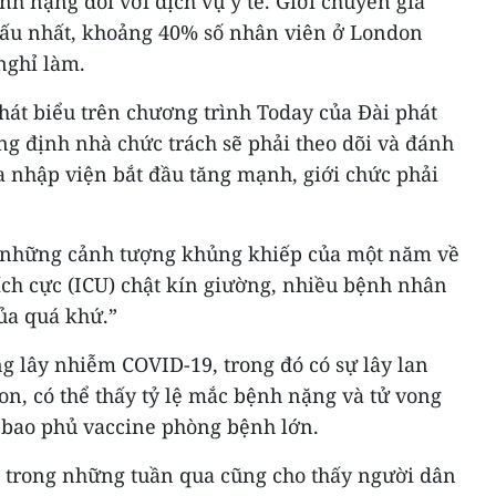
h nặng đối với dịch vụ y tế. Giới chuyên gia
xấu nhất, khoảng 40% số nhân viên ở London
nghỉ làm.
hát biểu trên chương trình Today của Đài phát
ng định nhà chức trách sẽ phải theo dõi và đánh
 ca nhập viện bắt đầu tăng mạnh, giới chức phải
 những cảnh tượng khủng khiếp của một năm về
tích cực (ICU) chật kín giường, nhiều bệnh nhân
ủa quá khứ.”
g lây nhiễm COVID-19, trong đó có sự lây lan
on, có thể thấy tỷ lệ mắc bệnh nặng và tử vong
 bao phủ vaccine phòng bệnh lớn.
 trong những tuần qua cũng cho thấy người dân