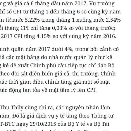
ng và giá cả 6 tháng đầu năm 2017, Vụ trưởng
hỉ số CPI từ tháng 1 đến tháng 6 so cùng kỳ năm
dần từ mức 5,22% trong tháng 1 xuống mức 2,54%
i tháng CPI chỉ tăng 0,03% so với tháng trước;
2017 CPI tăng 4,15% so với cùng kỳ năm 2016.
bình quân năm 2017 dưới 4%, trong bối cảnh có
̣i giá các mặt hàng do nhà nước quản lý như kế
g kê đề xuất Chính phủ cần tiếp tục chỉ đạo Bộ
eo dõi sát diễn biến giá cả, thị trường. Chính
ắc thời gian điều chỉnh tăng giá một số mặt
tác động lan tỏa về mặt tâm lý lên CPI.
ị Thu Thủy cũng chỉ ra, các nguyên nhân làm
năm. Đó là giá dịch vụ y tế tăng theo Thông tư
YT-BTC ngày 29/10/2015 của Bộ Y tế và Bộ Tài