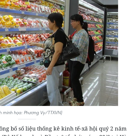
h minh họa: Phương Vy/TTXVN)
công bố số liệu thống kê kinh tế-xã hội quý 2 năm