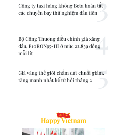
Công ty taxi hàng không Beta hoàn tất
các chuyến bay thử nghiệm đầu tiên
Bộ Công Thương điều chỉnh giá xăng
dầu, E10RON95-III ở mức 22.859 đồng
mỗi lít
Giá vàng thế giới chấm dứt chuỗi giảm,
tăng mạnh nhất kể từ hồi tháng 2