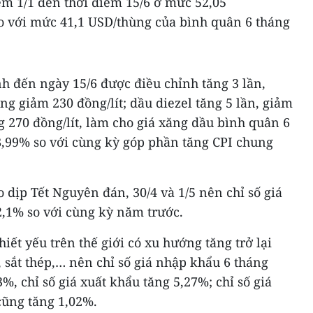
ểm 1/1 đến thời điểm 15/6 ở mức 52,05
o với mức 41,1 USD/thùng của bình quân 6 tháng
h đến ngày 15/6 được điều chỉnh tăng 3 lần,
ng giảm 230 đồng/lít; dầu diezel tăng 5 lần, giảm
ng 270 đồng/lít, làm cho giá xăng dầu bình quân 6
8,99% so với cùng kỳ góp phần tăng CPI chung
 dịp Tết Nguyên đán, 30/4 và 1/5 nên chỉ số giá
2,1% so với cùng kỳ năm trước.
hiết yếu trên thế giới có xu hướng tăng trở lại
, sắt thép,… nên chỉ số giá nhập khẩu 6 tháng
%, chỉ số giá xuất khẩu tăng 5,27%; chỉ số giá
cũng tăng 1,02%.