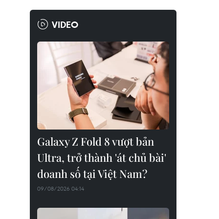
VIDEO
Galaxy Z Fold 8 vượt bản
Ultra, trở thành 'át chủ bài'
doanh số tại Việt Nam?
09/08/2026 04:14