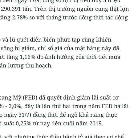
đến ngày 17/9, tổng số lợn bị tiêu hủy 5 triệu
290.391 tấn. Trên thị trường nguồn cung thịt lợn
 tăng 2,78% so với tháng trước đồng thời tác động
 và lũ quét diễn biến phức tạp cũng khiến
sống bị giảm, chỉ số giá của mặt hàng này đã
ươi tăng 1,16% do ảnh hưởng của thời tiết mưa
ản lượng thu hoạch.
bang Mỹ (FED) đã quyết định giảm lãi suất cơ
 - 2,0%, đây là lần thứ hai trong năm FED hạ lãi
o ngày 31/7) đồng thời để ngỏ khả năng thực
ãi suất 0,25% từ nay đến cuối năm 2019.
, với phương thức điều hành tỷ giá theo cơ chế