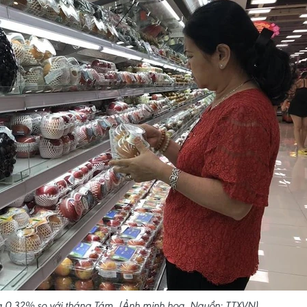
g 0,32% so với tháng Tám. (Ảnh minh họa. Nguồn: TTXVN)