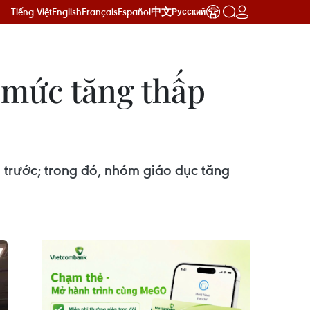
Tiếng Việt
English
Français
Español
中文
Русский
 mức tăng thấp
g trước; trong đó, nhóm giáo dục tăng