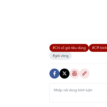
#Chỉ số giá tiêu dùng
#CPI bìn
#giá vàng