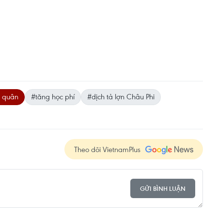
h quân
#tăng học phí
#dịch tả lợn Châu Phi
Theo dõi VietnamPlus
GỬI BÌNH LUẬN