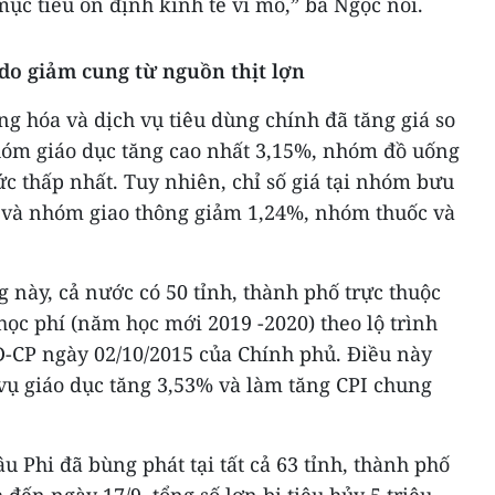
mục tiêu ổn định kinh tế vĩ mô,” bà Ngọc nói.
o giảm cung từ nguồn thịt lợn
g hóa và dịch vụ tiêu dùng chính đã tăng giá so
nhóm giáo dục tăng cao nhất 3,15%, nhóm đồ uống
ức thấp nhất. Tuy nhiên, chỉ số giá tại nhóm bưu
 và nhóm giao thông giảm 1,24%, nhóm thuốc và
g này, cả nước có 50 tỉnh, thành phố trực thuộc
ọc phí (năm học mới 2019 -2020) theo lộ trình
Đ-CP ngày 02/10/2015 của Chính phủ. Điều này
vụ giáo dục tăng 3,53% và làm tăng CPI chung
u Phi đã bùng phát tại tất cả 63 tỉnh, thành phố