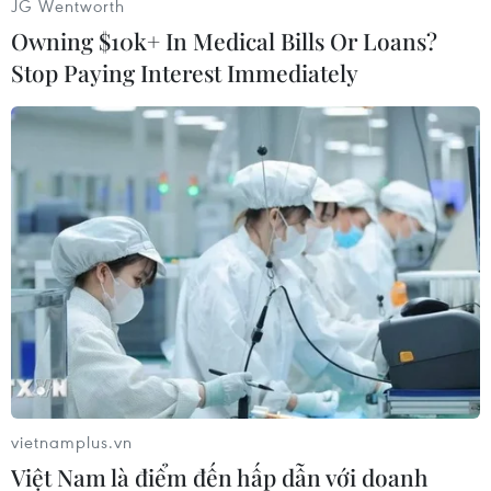
JG Wentworth
Owning $10k+ In Medical Bills Or Loans?
Stop Paying Interest Immediately
Các vận động tranh tài ở bốn cự ly gồm 42km, 21km, 10km,
5km trên những cung đường chạy đẹp nhất của thành phố biển
Đà Nẵng. (Ảnh: Trần Lê Lâm/TTXVN)
vietnamplus.vn
Việt Nam là điểm đến hấp dẫn với doanh