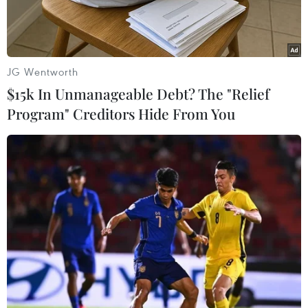
JG Wentworth
$15k In Unmanageable Debt? The "Relief
Program" Creditors Hide From You
Sáng 11/8, tại Công viên Biển Đông (Đà Nẵng), Cuộc thi
Marathon quốc tế Manulife Đà Nẵng 2019 bước vào ngày thi
chính thức. (Ảnh: Trần Lê Lâm/TTXVN)