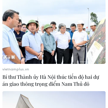
đầu bảng'
06/08/2026 07:25
Chủ tịch Liên đoàn Bóng đá thế giới
chịu sức ép chưa từng có
06/08/2026 04:12
Futsal Việt Nam bất bại sau trận hòa
khó tin trước chủ nhà Thái Lan
vietnamplus.vn
06/08/2026 02:38
Bí thư Thành ủy Hà Nội thúc tiến độ hai dự
án giao thông trọng điểm Nam Thủ đô
Khai mạc Vòng loại môn Bóng rổ Đại
hội Thể thao sinh viên toàn quốc
năm 2026