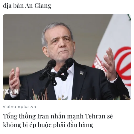
địa bàn An Giang
Dalat Ultra trail 2019: Chinh phục đỉnh
Lang Biang huyền thoại
16/03/2019 15:14
Hơn 4.400 vận động viên đã tạo nên ngày hội của
những người yêu chạy bộ tại giải chạy Siêu Marathon
quốc tế Dalat Ultra Trail 2019 diễn ra ở thành phố Đà
Lạt.
vietnamplus.vn
Tổng thống Iran nhấn mạnh Tehran sẽ
không bị ép buộc phải đầu hàng