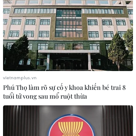
vietnamplus.vn
Phú Thọ làm rõ sự cố y khoa khiến bé trai 8
tuổi tử vong sau mổ ruột thừa
Hà Giang: Hơn 1.000 vận động viên tham
gia Giải Marathon Quốc tế
30/04/2019 11:45