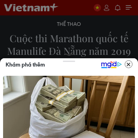
THỂ THAO
Cuộc thi Marathon quốc tế
Manulife Đà Nẵng năm 2019
Khám phá thêm
11/08/2019 02:03
Sáng 11/8, tại Công viên Biển Đông, Cuộc thi
Marathon quốc tế Manulife Đà Nẵng 2019 bước
vào ngày thi chính thức sự tham gia của hơn 9.000
vận động viên đến từ 67 quốc gia và vùng lãnh
thổ.