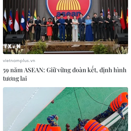
Trên 1.000 vận động viên, trong đó có 91 vận động viên
quốc tế đến từ 22 quốc gia đã tham gia Giải Marathon
Quốc tế “Chạy trên cung đường Hạnh Phúc” 2019, tổ
chức tại tỉnh Hà Giang.
vietnamplus.vn
59 năm ASEAN: Giữ vững đoàn kết, định hình
tương lai