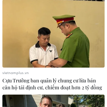
Đà Nẵng 2019. (Ảnh: Trần Lê Lâm/TTXVN)
vietnamplus.vn
Cựu Trưởng ban quản lý chung cư lừa bán
Các vận động viên tranh tài trên đường chạy Marathon Quốc tế
căn hộ tái định cư, chiếm đoạt hơn 2 tỷ đồng
Đà Nẵng 2019. (Ảnh: Trần Lê Lâm/TTXVN)