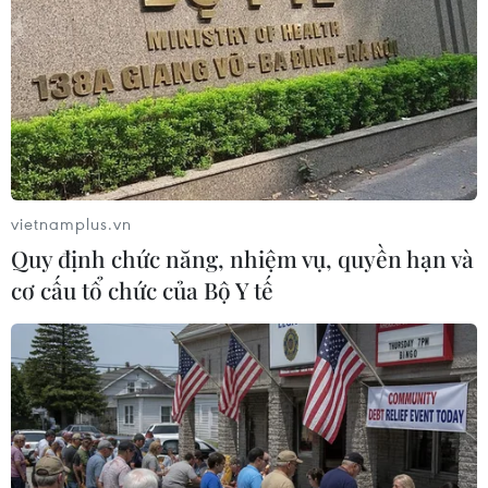
Các vận động viên tranh tài cự ly 42km trên đường chạy. (Ảnh:
Trần Lê Lâm/TTXVN)
vietnamplus.vn
Quy định chức năng, nhiệm vụ, quyền hạn và
cơ cấu tổ chức của Bộ Y tế