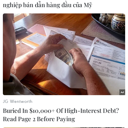
nghiệp bán dẫn hàng đầu của Mỹ
Cuộc thi nhằm tạo sân chơi lành mạnh, thúc đẩy phong trào
tập luyện thể dục thể thao và qua đó quảng bá hình ảnh đất
nước con người Việt Nam thân thiện, mến khách đến bạn bè
trong nước và quốc tế.(Ảnh: Trần Lê Lâm/TTXVN)
JG Wentworth
Buried In $10,000+ Of High-Interest Debt?
Read Page 2 Before Paying
Các vận động viên tranh tài trên đường chạy Marathon Quốc tế