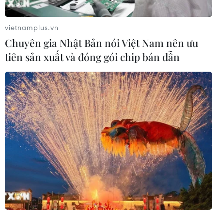
(TTXVN/Vietnam+)
vietnamplus.vn
Chuyên gia Nhật Bản nói Việt Nam nên ưu
tiên sản xuất và đóng gói chip bán dẫn
#marathon quốc tế
#công viên biển đông
#manulife đà nẵng
#thành phố biển đà nẵng
TP. Đà Nẵng