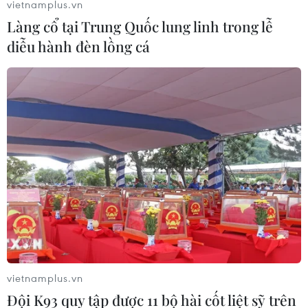
vietnamplus.vn
Làng cổ tại Trung Quốc lung linh trong lễ
diễu hành đèn lồng cá
Theo dõi VietnamPlus
TIN LIÊN QUAN
vietnamplus.vn
Đội K93 quy tập được 11 bộ hài cốt liệt sỹ trên