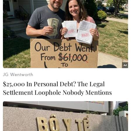
Các vận động viên tranh tài trên đường chạy Marathon Quốc tế
JG Wentworth
Đà Nẵng 2019. (Ảnh: Trần Lê Lâm/TTXVN)
$25,000 In Personal Debt? The Legal
Settlement Loophole Nobody Mentions