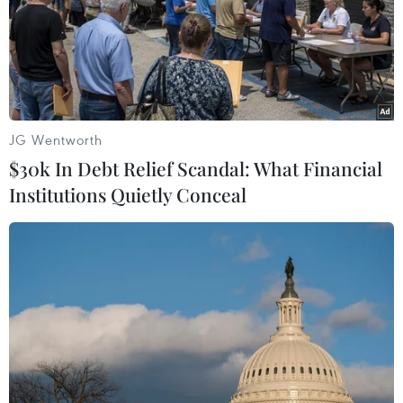
Các vận động viên tranh tài trên đường chạy Marathon Quốc tế
Đà Nẵng 2019. (Ảnh: Trần Lê Lâm/TTXVN)
JG Wentworth
$30k In Debt Relief Scandal: What Financial
Institutions Quietly Conceal