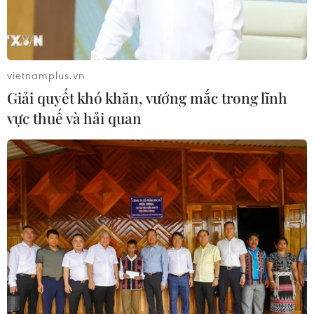
ASEAN Cup 2026: Truyền thông
châu Á ca ngợi chiến thắng của tuyển
Việt Nam
07/08/2026 22:58
vietnamplus.vn
Giải quyết khó khăn, vướng mắc trong lĩnh
HLV Kim Sang-sik: 'Tôi mong Đình
vực thuế và hải quan
Bắc vươn xa hơn tầm Đông Nam Á'
07/08/2026 16:54
ASEAN Cup 2026: Tuyển Việt Nam
thẳng tiến vào bán kết với thành tích
nhất bảng
07/08/2026 15:58
Đình Bắc rực sáng với cú