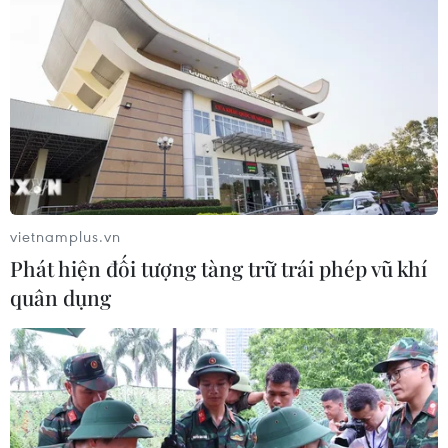
05/08/2026 11:57
Toàn cảnh ASEAN Cup: Thái
Lan "thắng như chẻ tre", thách thức
tuyển Việt Nam
05/08/2026 07:15
Nhận định Philippines vs
vietnamplus.vn
Thái Lan: Madam Pang treo thưởng
Phát hiện đối tượng tàng trữ trái phép vũ khí
tiền tỷ, "Voi chiến" quyết thắng
quân dụng
04/08/2026 09:19
Đội tuyển Việt Nam nhận
thưởng 2 tỷ đồng sau thắng lợi trước
Indonesia