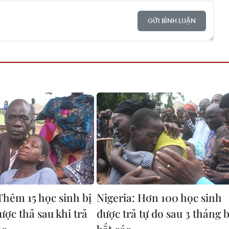
GỬI BÌNH LUẬN
Thêm 15 học sinh bị
Nigeria: Hơn 100 học sinh
ược thả sau khi trả
được trả tự do sau 3 tháng b
ộc
bắt cóc