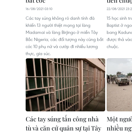
16/08/2021 03:10
22/08/2021 23:2
Các tay súng không rõ danh tính đã
15 học sinh t
khiến 13 người thiệt mạng tại làng
Baptist ở ng
Madamai và làng Birjingo ở miền Tây
bang Kaduna,
Bắc Nigeria; các đối tượng này cũng bắt
được thả vào
cóc 10 phụ nữ và cướp đi nhiều lương
chuộc.
thực, gia súc.
Các tay súng tấn công nhà
Một người
tù và căn cứ quân sự tại Tây
nhiều ngư