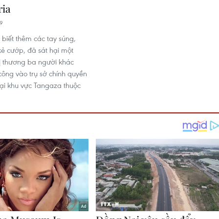
ria
19
 biết thêm các tay súng,
kẻ cướp, đã sát hại một
ị thương ba người khác
công vào trụ sở chính quyền
ại khu vực Tangaza thuộc