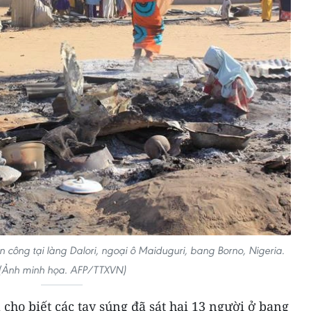
ấn công tại làng Dalori, ngoại ô Maiduguri, bang Borno, Nigeria.
(Ảnh minh họa. AFP/TTXVN)
 cho biết các tay súng đã sát hại 13 người ở bang