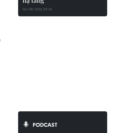
hạ tầng
06/08/2026 09:53
.
u
PODCAST