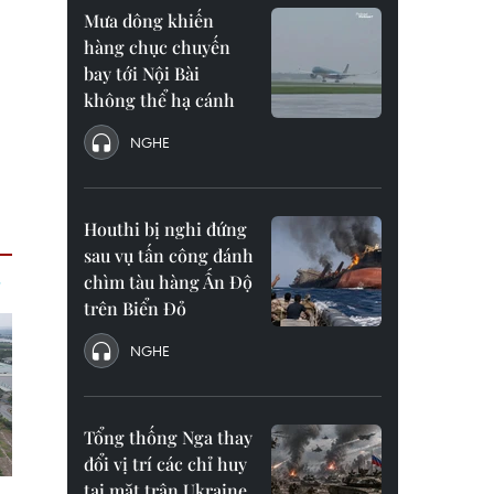
Mưa dông khiến
hàng chục chuyến
bay tới Nội Bài
không thể hạ cánh
NGHE
Houthi bị nghi đứng
sau vụ tấn công đánh
chìm tàu hàng Ấn Độ
trên Biển Đỏ
NGHE
Tổng thống Nga thay
đổi vị trí các chỉ huy
tại mặt trận Ukraine