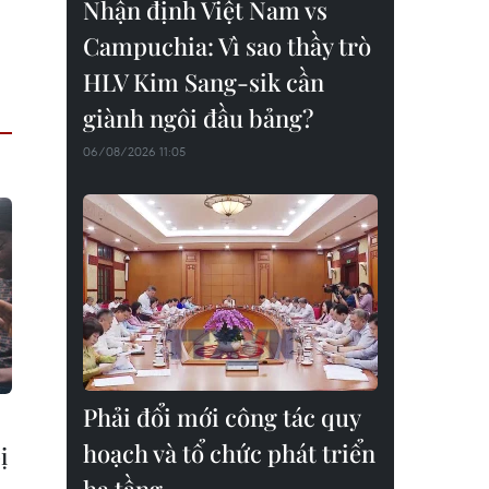
Nhận định Việt Nam vs
Campuchia: Vì sao thầy trò
HLV Kim Sang-sik cần
giành ngôi đầu bảng?
06/08/2026 11:05
Phải đổi mới công tác quy
hoạch và tổ chức phát triển
ị