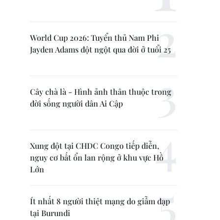
World Cup 2026: Tuyển thủ Nam Phi
Jayden Adams đột ngột qua đời ở tuổi 25
Cây chà là - Hình ảnh thân thuộc trong
đời sống người dân Ai Cập
Xung đột tại CHDC Congo tiếp diễn,
nguy cơ bất ổn lan rộng ở khu vực Hồ
Lớn
Ít nhất 8 người thiệt mạng do giẫm đạp
tại Burundi