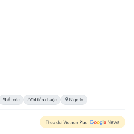
#bắt cóc
#đòi tiền chuộc
Nigeria
Theo dõi VietnamPlus