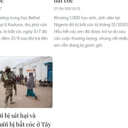
7
27/08/2021 03:32
rường trung học Bethel
Khoảng 1.000 học sinh, sinh viên tại
oại ô Kaduna, thủ phủ của
Nigeria đã bị bắt cóc từ tháng 12/2020
 bị bắt cóc ngày 5/7 đã
Hầu hết các em đã được trả tự do sau
 đêm 21/8 sau khi trả tiền
các cuộc thương lượng, nhưng rất nhiề
em vẫn đang bị giam giữ.
 bị sát hại và
ời bị bắt cóc ở Tây