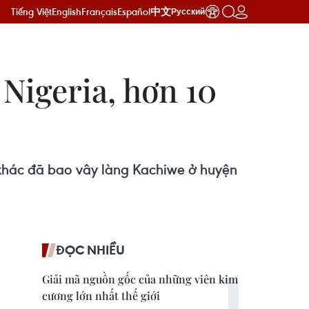
Tiếng Việt
English
Français
Español
中文
Русский
Nigeria, hơn 10
khác đã bao vây làng Kachiwe ở huyện
ĐỌC NHIỀU
Giải mã nguồn gốc của những viên kim
cương lớn nhất thế giới