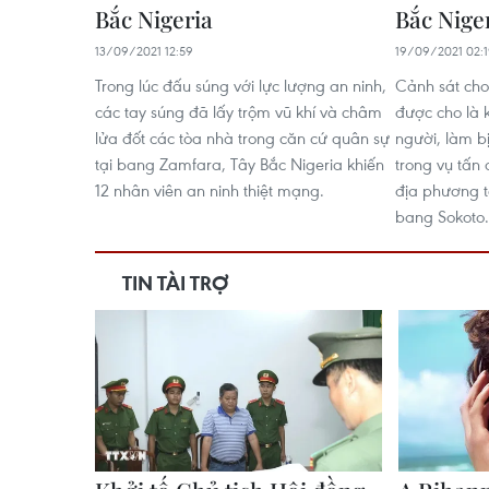
Bắc Nigeria
Bắc Nige
13/09/2021 12:59
19/09/2021 02:
Trong lúc đấu súng với lực lượng an ninh,
Cảnh sát cho
các tay súng đã lấy trộm vũ khí và châm
được cho là 
lửa đốt các tòa nhà trong căn cứ quân sự
người, làm b
tại bang Zamfara, Tây Bắc Nigeria khiến
trong vụ tấn 
12 nhân viên an ninh thiệt mạng.
địa phương t
bang Sokoto.