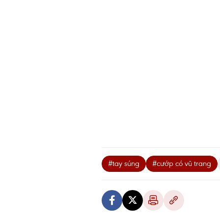
#tay súng
#cướp có vũ trang