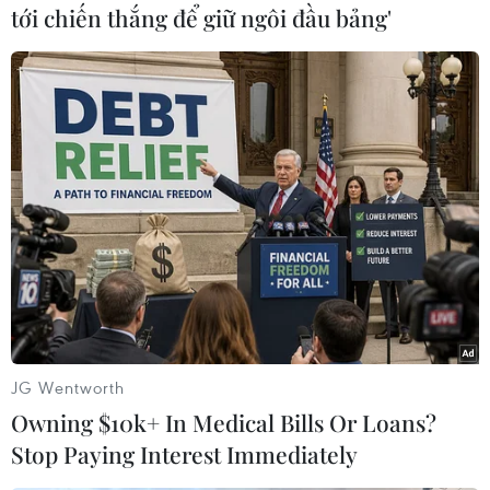
#Lệnh truy nã
Ai Cập
Áo
tới chiến thắng để giữ ngôi đầu bảng'
Theo dõi VietnamPlus
TIN CÙNG CHUYÊN MỤC
Giao tranh dữ dội ở miền Tây Libya,
nhiều tù nhân vượt ngục
JG Wentworth
05/08/2026 05:58
Owning $10k+ In Medical Bills Or Loans?
Stop Paying Interest Immediately