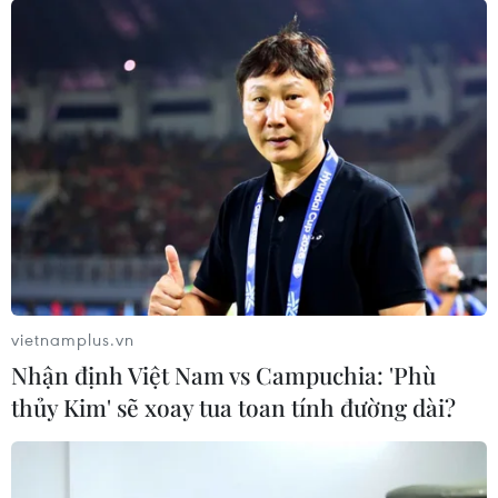
24 người đã thiệt mạng
23/07/2026 22:47
Dịch tả bùng phát nghiêm trọng tại
Nigeria, hàng trăm người tử vong
23/07/2026 07:23
Dịch Ebola: Số ca tử vong ở châu Phi
tăng lên hơn 1.000 người
vietnamplus.vn
22/07/2026 22:56
Nhận định Việt Nam vs Campuchia: 'Phù
thủy Kim' sẽ xoay tua toan tính đường dài?
Tỷ phú Bill Gates nhấn mạnh tầm
quan trọng của đầu tư vào con người