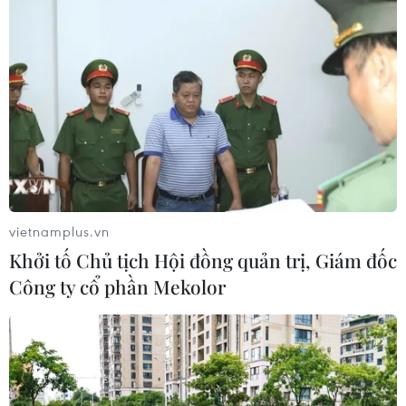
và công nghệ
22/07/2026 06:02
Xem thêm
vietnamplus.vn
CƠ QUAN CHỦ QUẢN: THÔNG TẤN XÃ VIỆT NAM
Khởi tố Chủ tịch Hội đồng quản trị, Giám đốc
Tổng Biên tập: TRẦN TIẾN DUẨN
Công ty cổ phần Mekolor
Phó Tổng Biên tập: NGUYỄN THỊ TÁM, KHÚC THANH
THỦY
Sở hữu trí tuệ
Quy định sử dụng