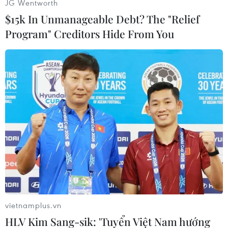
JG Wentworth
$15k In Unmanageable Debt? The "Relief
(Vietnam+)
Program" Creditors Hide From You
vietnamplus.vn
#Ahmed Shafiq
#Ai Cập
#Tham nhũng
HLV Kim Sang-sik: 'Tuyển Việt Nam hướng