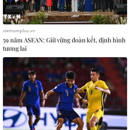
Gạc Ma ngày 14/3/1988./.
vietnamplus.vn
59 năm ASEAN: Giữ vững đoàn kết, định hình
tương lai
Phút mặc niệm tưởng nhớ các liệt sỹ đã hy sinh tại Gạc Ma.
(Ảnh: Văn Dũng/TTXVN)
37 năm sự kiện Gạc Ma: