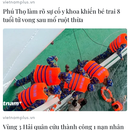
vietnamplus.vn
Phú Thọ làm rõ sự cố y khoa khiến bé trai 8
tuổi tử vong sau mổ ruột thừa
#Gạc Ma
#Chiến sỹ Hải quân
#Ban Liên lạc bộ đội Trường Sa
TP. Đà Nẵng
Theo dõi VietnamPlus
vietnamplus.vn
Vùng 3 Hải quân cứu thành công 1 nạn nhân
BIỂN ĐÔNG