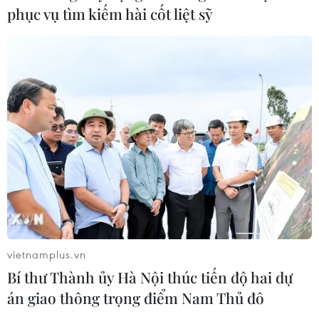
08/08/2026 06:36
phục vụ tìm kiếm hài cốt liệt sỹ
Sáp nhập Trường Đại học Văn hóa,
Thể thao và Du lịch Thanh Hóa vào
Trường Đại học Hồng Đức
08/08/2026 06:36
Đà Nẵng: Sóng cuốn 4 người tại Mũi
Nghê, 3 người mất tích
08/08/2026 06:02
Mở ra không gian phát triển mới
vietnamplus.vn
Bí thư Thành ủy Hà Nội thúc tiến độ hai dự
08/08/2026 05:39
án giao thông trọng điểm Nam Thủ đô