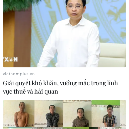
Vào ngày này cách đây 37 năm, ngày 14/3/1988, 64
chiến sỹ Hải quân Nhân dân Việt Nam đã vĩnh viễn
nằm lại giữa biển sâu để bảo vệ chủ quyền thiêng liêng
của Tổ quốc trên Biển Đông.
vietnamplus.vn
Giải quyết khó khăn, vướng mắc trong lĩnh
vực thuế và hải quan