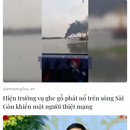
TIN LIÊN QUAN
vietnamplus.vn
Hiện trường vụ ghe gỗ phát nổ trên sông Sài
Gòn khiến một người thiệt mạng
37 năm sự kiện Gạc Ma: Tinh thần quyết tử
để bảo vệ chủ quyền Tổ quốc
14/03/2025 02:19