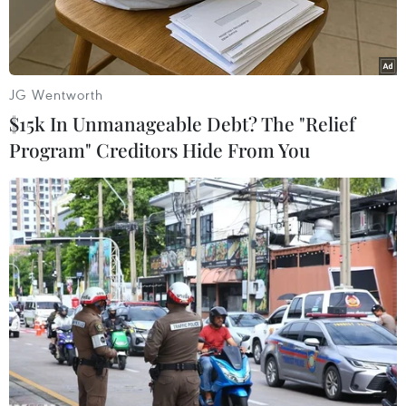
JG Wentworth
$15k In Unmanageable Debt? The "Relief
Program" Creditors Hide From You
Cựu chiến binh Ban Liên lạc truyền thống bộ đội Trường Sa tại
Đà Nẵng dâng hương tưởng niệm, tri ân các liệt sỹ hy sinh tại
Gạc Ma (Đà Nẵng, 12/3/2023). (Ảnh: Trần Lê Lâm/TTXVN)
Ngày 14/3, tại Đình làng Nại Nam, quận Hải
Châu, thành phố Đà Nẵng, Ban Liên lạc bộ đội