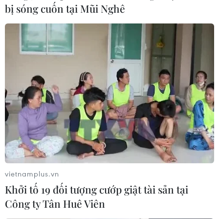
bị sóng cuốn tại Mũi Nghê
Hàn Quốc tái khẳng định lập trường về Biển
Đông, kêu gọi tuân thủ luật quốc tế
Người lưu giữ hình ảnh Bác Hồ và Hoàng Sa-
Trường Sa qua tem bưu chính
Học giả Nga đề xuất biện pháp xây dựng lòng
tin giải quyết vấn đề Biển Đông
Việt Nam tôn trọng quyền tự do hàng hải, hàng
không của các quốc gia ở Biển Đông
Việt Nam phản đối hành vi xâm phạm chủ
quyền của Việt Nam tại quần đảo Trường Sa
vietnamplus.vn
Khởi tố 19 đối tượng cướp giật tài sản tại
Công ty Tân Huê Viên