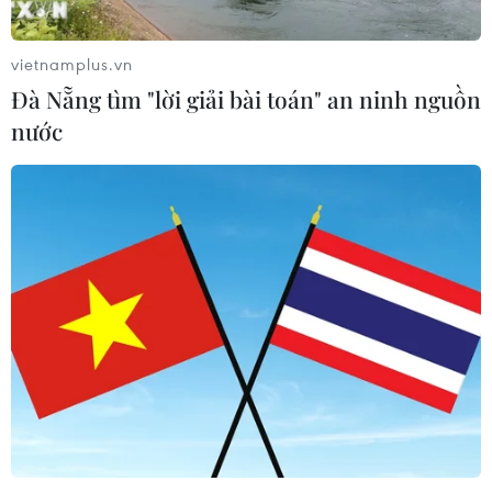
08/08/2026 08:25
vietnamplus.vn
Đà Nẵng tìm "lời giải bài toán" an ninh nguồn
Đà Nẵng: Khẩn trương tìm kiếm 3
nước
người bị sóng cuốn mất tích tại bán
đảo Sơn Trà
08/08/2026 07:13
Nghệ An: Sạt lở nghiêm trọng, tỉnh lộ
543D tạm thời tê liệt
08/08/2026 07:09
Điện Biên từng bước hình thành thị
trường tín chỉ carbon rừng
08/08/2026 06:50