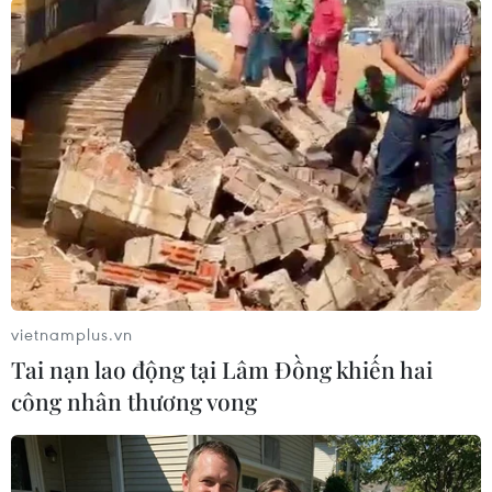
mới 20 tuổi. Nhập ngũ chưa được một năm thì
gia đình nghe tin Lộc đã hy sinh. Đây là nỗi đau
không thể bù đắp của gia đình, nhưng sự hy
sinh của con tôi để bảo vệ Tổ quốc là điều rất
đáng tự hào."
vietnamplus.vn
Tai nạn lao động tại Lâm Đồng khiến hai
công nhân thương vong