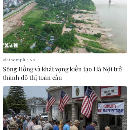
ân 64 chiến sỹ Hải quân Nhân dân Việt Nam
anh dũng hy sinh tại đảo Gạc Ma.
vietnamplus.vn
Sông Hồng và khát vọng kiến tạo Hà Nội trở
thành đô thị toàn cầu
Thân nhân các gia đình liệt sỹ, chính quyền địa phương và các
cựu quân nhân từng công tác, chiến đấu tại Trường Sa dâng
hương tưởng niệm các Anh hùng Liệt sỹ hy sinh trên đảo Gạc
Ma. (Ảnh: Văn Dũng/TTXVN)