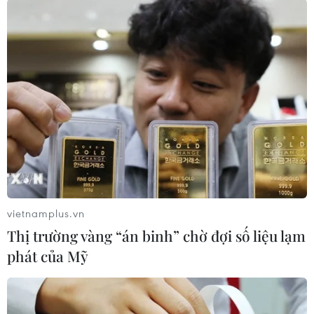
(TTXVN/Vietnam+)
vietnamplus.vn
Thị trường vàng “án binh” chờ đợi số liệu lạm
phát của Mỹ
#Thành phố Hồ Chí Minh
#Phó Thủ tướng Vũ Đức Đam
#Cơ sở xã hội Nhị Xuân
#Cai nghiện ma túy
#Quyền công dân
#Tái hòa nhập cộng đồng