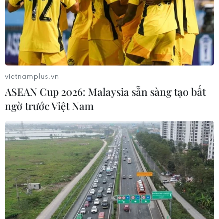
vietnamplus.vn
ASEAN Cup 2026: Malaysia sẵn sàng tạo bất
ngờ trước Việt Nam
Tăng hiệu quả điều trị nghiện ma tuý: Xoá
bỏ rào cản với Methadone
22/11/2014 03:49
Hiện nay, có tới 90% người sử dụng ma túy muốn được
tiếp cận chương trình điều trị nghiện các chất dạng
thuốc phiện bằng thuốc Methadone, tuy nhiên vẫn còn