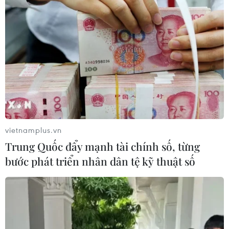
Tp. Hồ Chí Minh
Theo dõi VietnamPlus
vietnamplus.vn
Trung Quốc đẩy mạnh tài chính số, từng
TIN LIÊN QUAN
bước phát triển nhân dân tệ kỹ thuật số