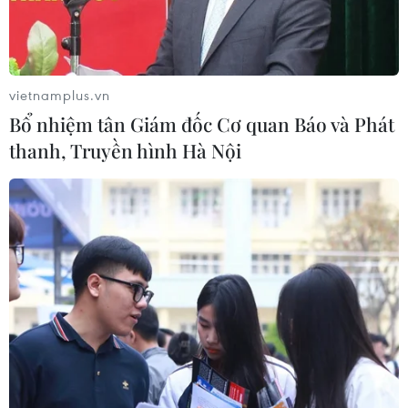
các học viên.
vietnamplus.vn
Bổ nhiệm tân Giám đốc Cơ quan Báo và Phát
thanh, Truyền hình Hà Nội
Phó Thủ tướng Vũ Đức Đam nói chuyện với các học viên Cơ sở
xã hội Nhị Xuân. (Ảnh: Thanh Vũ/TTXVN)
Ngày 28/1, Đoàn công tác Chính phủ do Phó Thủ
tướng Vũ Đức Đam dẫn đầu đã đến thăm Cơ sở