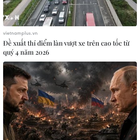
không ít rào cản với họ.
vietnamplus.vn
Đề xuất thí điểm làn vượt xe trên cao tốc từ
quý 4 năm 2026
Thành phố Hồ Chí Minh phát hiện trên
700 người nghiện ma túy