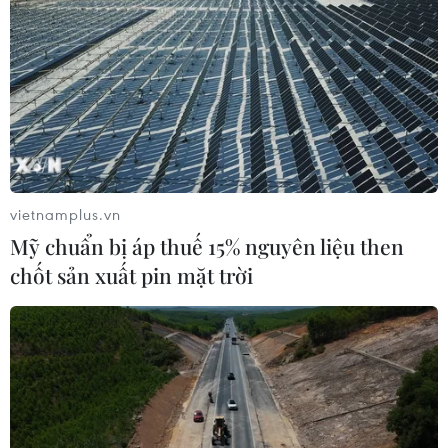
vietnamplus.vn
Mỹ chuẩn bị áp thuế 15% nguyên liệu then
chốt sản xuất pin mặt trời
TIN CÙNG CHUYÊN MỤC
Công an Lào Cai kịp thời cứu nạn, hỗ
trợ người dân trong tình huống khẩn
cấp
05/08/2026 10:10