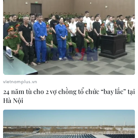
vietnamplus.vn
24 năm tù cho 2 vợ chồng tổ chức “bay lắc” tại
Hà Nội