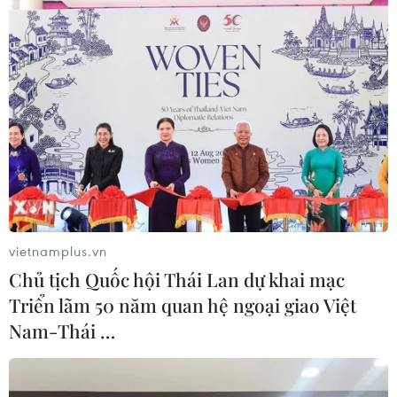
(Nguồn: YouTube)
(Vietnam+)
vietnamplus.vn
Chủ tịch Quốc hội Thái Lan dự khai mạc
Triển lãm 50 năm quan hệ ngoại giao Việt
Nam-Thái …
#Macklemore
#Ryan Lewis
#Grammy
#Same Love