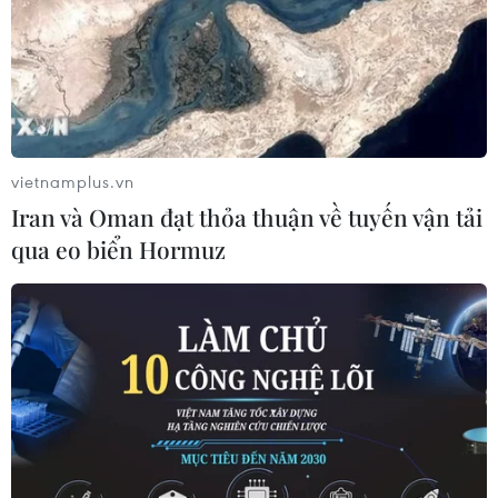
vietnamplus.vn
Iran và Oman đạt thỏa thuận về tuyến vận tải
qua eo biển Hormuz
Daft Punk và Lorde đại thắng ở giải
Grammy 2014
27/01/2014 07:22
Lễ trao giải Grammy 2014 chứng kiến nhóm nhạc tới từ
Pháp Daft Punk cùng nữ ca sĩ trẻ Lorde chia nhau những
giải thưởng quan trọng nhất.