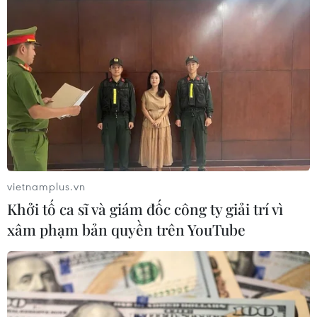
#Madonna
#Đồng tính
#Đám cưới
#Queen Latifah
Theo dõi VietnamPlus
vietnamplus.vn
Khởi tố ca sĩ và giám đốc công ty giải trí vì
TIN LIÊN QUAN
xâm phạm bản quyền trên YouTube