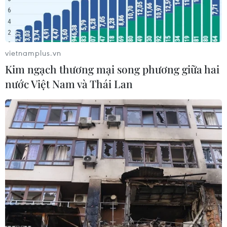
vietnamplus.vn
Kim ngạch thương mại song phương giữa hai
nước Việt Nam và Thái Lan
Madonna trình bày Same Love trên sân khấu Gảmmy (Nguồn:
Variety)
Lễ trao giải Grammy lần thứ 56 kết thúc bằng
màn trao nhẫn như trong nghi thức đám cưới
của 33 cặp đôi, bao gồm cả những cặp đồng tính
hoặc dị tính.