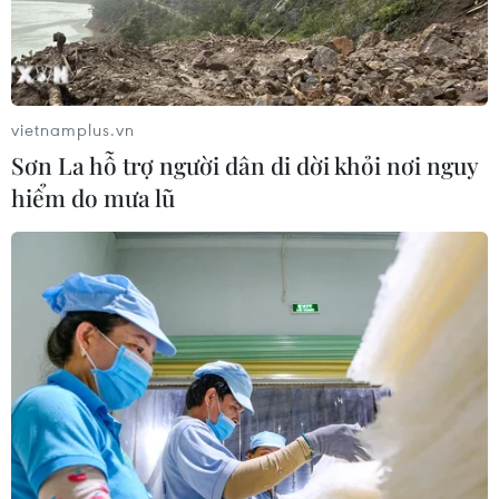
Nữ sinh Ninh Bình tỏa sáng tại Kỳ thi
Olympic Vật lý quốc tế
18/07/2026 07:51
vietnamplus.vn
Sơn La hỗ trợ người dân di dời khỏi nơi nguy
Xem thêm
hiểm do mưa lũ
CƠ QUAN CHỦ QUẢN: THÔNG TẤN XÃ VIỆT NAM
Tổng Biên tập: TRẦN TIẾN DUẨN
Phó Tổng Biên tập: NGUYỄN THỊ TÁM, KHÚC THANH
THỦY