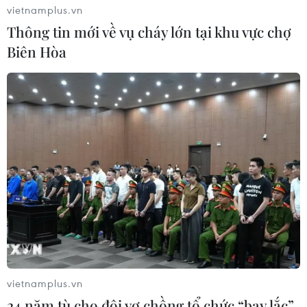
vietnamplus.vn
Thông tin mới về vụ cháy lớn tại khu vực chợ
Biên Hòa
vietnamplus.vn
24 năm tù cho đôi vợ chồng tổ chức “bay lắc”