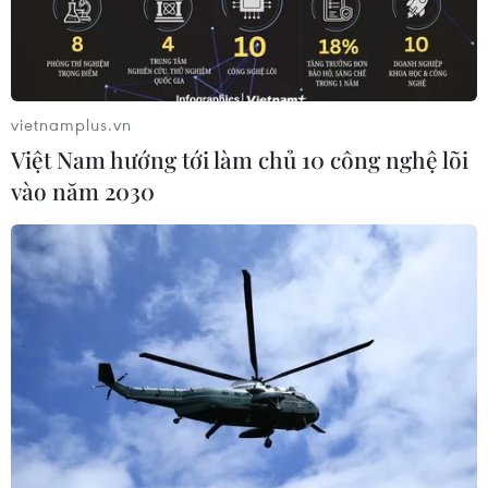
vietnamplus.vn
Việt Nam hướng tới làm chủ 10 công nghệ lõi
vào năm 2030
"Royals" của Lorde đoạt Grammy
Ca khúc của năm
27/01/2014 03:31
Lorde đã gây bất ngờ khi đánh bại Justin Timberlake và