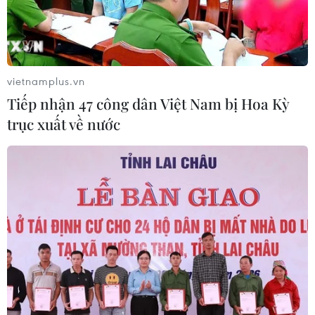
“Bông hồng lai” Emoura Phạm đăng
quang Miss Grand Vietnam 2026
31/07/2026 22:19
vietnamplus.vn
Tiếp nhận 47 công dân Việt Nam bị Hoa Kỳ
FAHASA và iiGEN mang “thế
trục xuất về nước
giới nhân vật” đến mùa tựu trường
2026
31/07/2026 14:43
Nhan sắc Yến Nhi trước "giờ G" trao
lại vương miện cho người kế nhiệm
31/07/2026 05:27