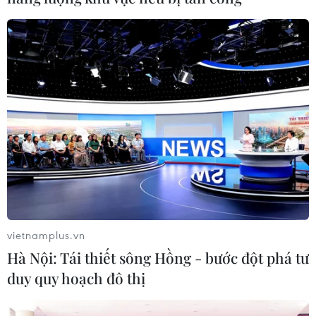
Macklemore & Ryan Lewis đã có được 4 giải
thưởng dành cho: nghệ sĩ mới xuất sắc nhất, bài
hát nhạc rap hay nhất và album nhạc rap hay
nhất.
Video đám cưới tập thể cho người đồng tính
ở Grammy:
vietnamplus.vn
Hà Nội: Tái thiết sông Hồng - bước đột phá tư
duy quy hoạch đô thị