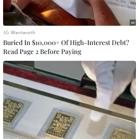
JG Wentworth
Buried In $10,000+ Of High-Interest Debt?
Read Page 2 Before Paying
Lực lượng cứu hộ Philippines tập luyện (Ảnh minh họa: Reuters)
Hội đồng Quản lý và Giảm nhẹ Rủi ro Thiên tai
Quốc gia Philippines cho biết vào đêm 13/9 đã
xảy ra một vụ đắm phà ở miền Trung nước này
làm ít nhất 70 người mất tích do thời tiết xấu.
Theo bà Mina Marasigan, Phát ngôn viên của