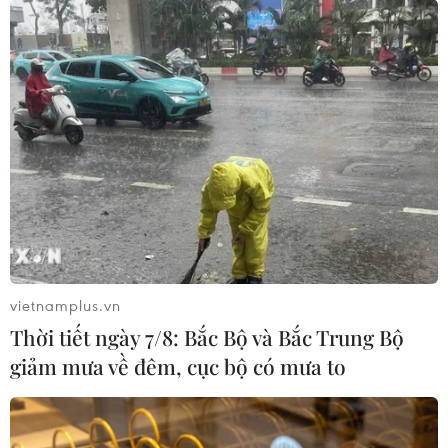
Xung đột Israel-Hamas: Ít nhất 300
trẻ em thiệt mạng trong 300 ngày
qua
06/08/2026 22:56
Nước thải từ máy bay có thể giúp
phát hiện sớm nguy cơ đại dịch
06/08/2026 22:30
vietnamplus.vn
Thời tiết ngày 7/8: Bắc Bộ và Bắc Trung Bộ
Tây Ban Nha: 100 người thiệt mạng
giảm mưa về đêm, cục bộ có mưa to
trong vụ vượt biển ồ ạt vào Ceuta
06/08/2026 16:03