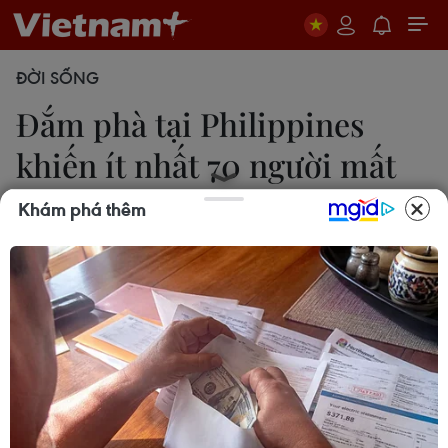
ĐỜI SỐNG
Đắm phà tại Philippines
khiến ít nhất 70 người mất
tích
Khám phá thêm
13/09/2014 23:04
Chiếc phà mang tên Maharlika II chở ít nhất 84
người này đã bị chìm ở ngoài khơi hòn đảo Leyte
thuộc miền Trung Philippines. Cho tới nay, mới chỉ
có 14 người được các tàu thuyền cứu vớt.