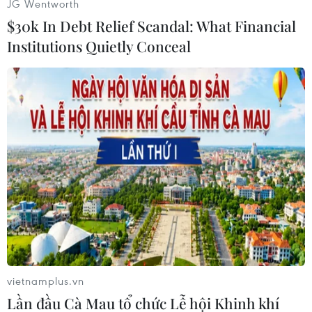
JG Wentworth
miền Bắc Philippines./.
$30k In Debt Relief Scandal: What Financial
Institutions Quietly Conceal
(TTXVN/Vietnam+)
vietnamplus.vn
Lần đầu Cà Mau tổ chức Lễ hội Khinh khí