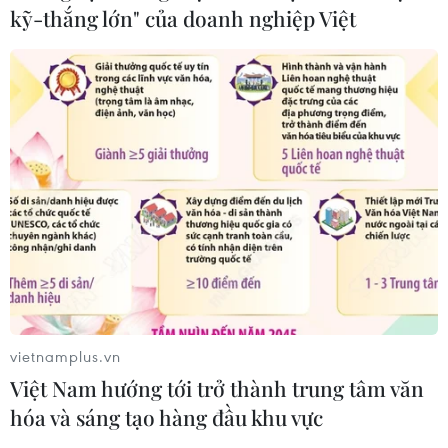
kỹ-thắng lớn" của doanh nghiệp Việt
Mỹ trục xuất gần 1,5 triệu người nhập
cư trái phép trong 12 tháng
04/08/2026 22:43
WHO ghi nhận tín hiệu tích cực từ
thử nghiệm điều trị Ebola tại Congo
04/08/2026 22:42
vietnamplus.vn
Italy: Hai trận động đất liên tiếp làm
Việt Nam hướng tới trở thành trung tâm văn
rung chuyển khu vực gần tháp
hóa và sáng tạo hàng đầu khu vực
nghiêng Pisa