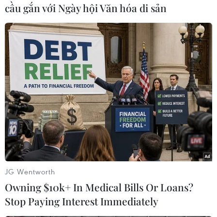
#Đắm phà
#Philippines
#Mất tích
cầu gắn với Ngày hội Văn hóa di sản
#Phà Maharlika II
#Lực lượng tuần duyên
Philippines
Theo dõi VietnamPlus
TIN LIÊN QUAN
JG Wentworth
Owning $10k+ In Medical Bills Or Loans?
Stop Paying Interest Immediately