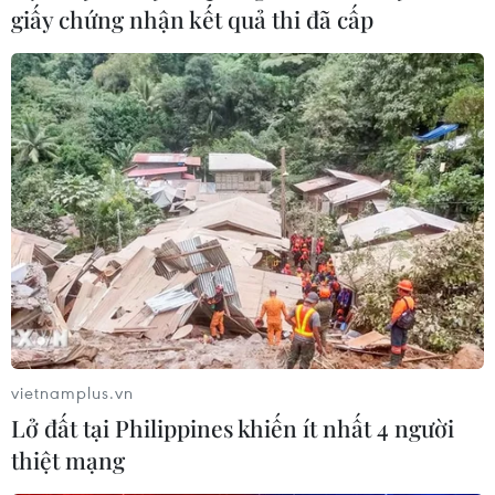
giấy chứng nhận kết quả thi đã cấp
Hoàng Rob ‘Trò chuyện’ cùng Hà Trần,
Thu Phương bằng tiếng violin
31/07/2019 03:23
Với “Trò chuyện,” Hoàng Rob tiếp tục hành trình đưa
tiếng đàn violin đến gần người nghe đại chúng hơn
bằng những giai điệu pop ballad.
vietnamplus.vn
Lở đất tại Philippines khiến ít nhất 4 người
thiệt mạng