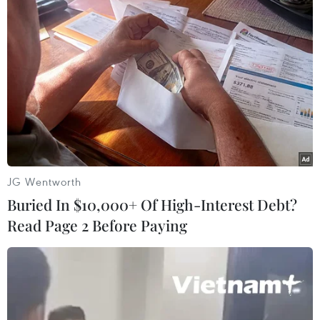
Đêm diễn sẽ có cả những tình khúc sâu lắng và
những bài hát sôi động. Điểm khác biệt của “Có
những niềm riêng” so với nhiều liveshow khác
của Đàm Vĩnh Hưng là, bên cạnh những bản
“hit” gần đây, “ông hoàng nhạc Việt” sẽ thể hiện
lại những ca khúc anh thường hát khi mới đầu
sự nghiệp./.
(Vietnam+)
JG Wentworth
Buried In $10,000+ Of High-Interest Debt?
Read Page 2 Before Paying