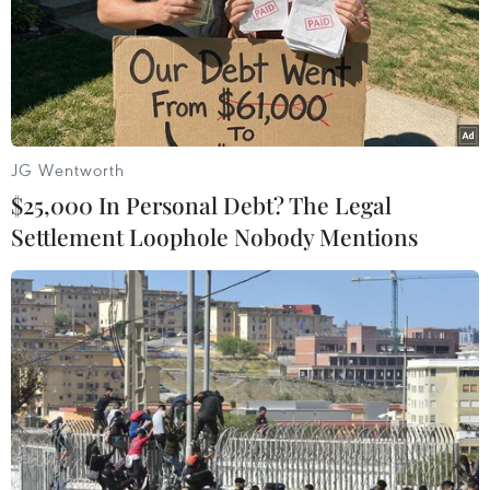
TIN LIÊN QUAN
JG Wentworth
$25,000 In Personal Debt? The Legal
Settlement Loophole Nobody Mentions
MV 'Hãy trao cho anh' của Sơn
Tùng M-TP xô đổ mọi kỷ lục
02/07/2019 03:02
Theo thống kê của MeTub, "Hãy trao cho anh" của Sơn