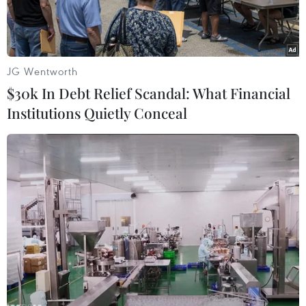
JG Wentworth
$30k In Debt Relief Scandal: What Financial
Institutions Quietly Conceal
Đàm Vĩnh Hưng chia sẻ, "Có những niềm riêng" là một trong
những ca khúc mà anh yêu thích nhất. (Ảnh: PV/Vietnam+)
“Hào quang đến vai Hoài Lâm quá sớm. Sự
choáng ngợp trước những lời tung hô (khi mới ở