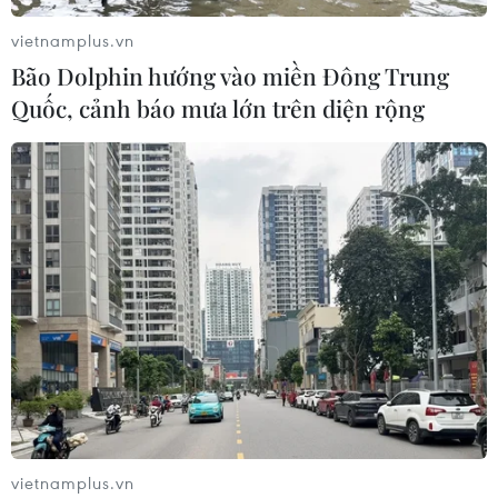
vietnamplus.vn
Bão Dolphin hướng vào miền Đông Trung
Quốc, cảnh báo mưa lớn trên diện rộng
TIN CÙNG CHUYÊN MỤC
Buổi hòa nhạc kéo dài 639 năm vừa
mới hoàn thành 4% hành trình
06/08/2026 11:54
vietnamplus.vn