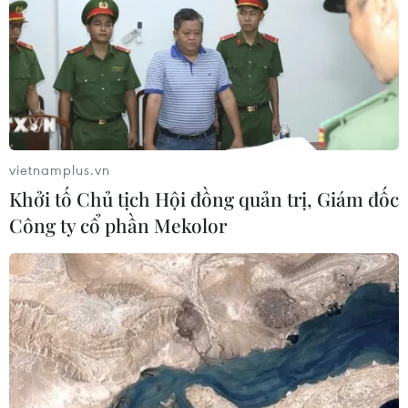
15/07/2026 03:45
Gala Tổ quốc bình yên - bản trường
ca nghệ thuật về lực lượng An ninh
nhân dân
12/07/2026 15:21
vietnamplus.vn
Khởi tố Chủ tịch Hội đồng quản trị, Giám đốc
Hàng nghìn người tham dự đại nhạc
Công ty cổ phần Mekolor
hội "Eo Gió - Vũ điệu biển xanh"
11/07/2026 15:41
Chương trình hòa nhạc 'The
Symphony of Time' hội tụ ba nghệ sỹ
opera quốc tế