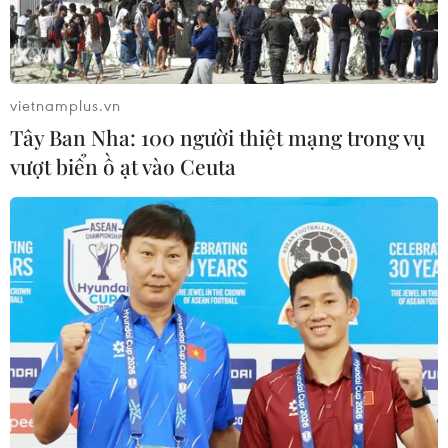
Tùng M-TP chỉ mất có 8 phút để đạt 1 triệu view và đạt 2
triệu view sau 14 phút.
vietnamplus.vn
Tây Ban Nha: 100 người thiệt mạng trong vụ
vượt biển ồ ạt vào Ceuta
Học trò của Ngọc Sơn giành ngôi vị quán
quân Thần tượng bolero