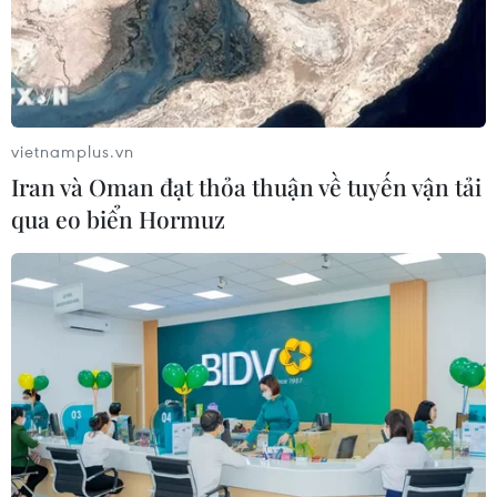
10/07/2026 15:34
Giọng ca 17 tuổi của Việt Nam giành
giải Vàng tại Liên hoan Nghệ thuật
châu Á 2026
vietnamplus.vn
09/07/2026 04:11
Iran và Oman đạt thỏa thuận về tuyến vận tải
qua eo biển Hormuz
Chile để ngỏ khả năng tổ chức
concert BTS
08/07/2026 23:22
Hòa nhạc “Crescendo - Giao hưởng
kết nối” lan tỏa tinh thần giao lưu
văn hóa
04/07/2026 23:37