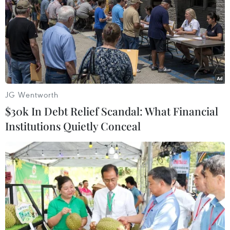
JG Wentworth
$30k In Debt Relief Scandal: What Financial
Institutions Quietly Conceal
Đan Mạch vẫn "cứng rắn" đối với ý định
mua Greenland của Mỹ
03/02/2025 11:34
Phát biểu trước cuộc họp không chính thức của các nhà