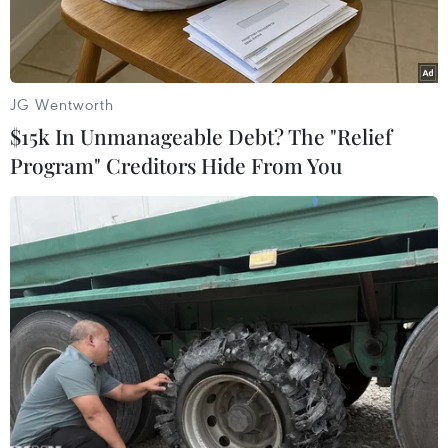
JG Wentworth
$15k In Unmanageable Debt? The "Relief
Program" Creditors Hide From You
Cố vấn An ninh Quốc gia Mỹ Mike Waltz và bà Usha Vance,
phu nhân Phó Tổng thống Mỹ JD Vance. (Ảnh: Nhà Trắng)
Ngày 24/3, Ngoại trưởng Đan Mạch Lars Lokke
Rasmussen đã lên tiếng chỉ trích kế hoạch của
các quan chức cấp cao Mỹ thăm Greenland, một
vùng lãnh thổ tự trị của Đan Mạch, cho rằng
điều này là "không phù hợp."