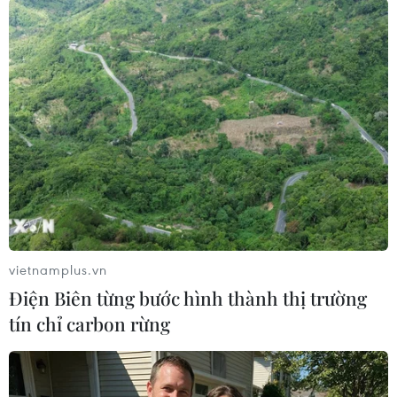
chính thức của các nhà lãnh đạo
EU tại Brussels, Thủ tướng Mette
Fredriksen nhấn mạnh Greenland
là một phần của Vương quốc Đan
Mạch và không phải để bán.
(TTXVN/Vietnam+)
vietnamplus.vn
Điện Biên từng bước hình thành thị trường
tín chỉ carbon rừng