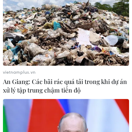
Tàu chở hàng của Thổ Nhĩ Kỳ bị tấn
công trên Biển Đen
04/08/2026 05:54
Vì sao Google khiến Mỹ và
EU đối đầu về chủ quyền số?
vietnamplus.vn
04/08/2026 04:13
An Giang: Các bãi rác quá tải trong khi dự án
xử lý tập trung chậm tiến độ
Máy bay chở khách nội địa đầu tiên
của Nga hoàn tất chuyến bay thử
nghiệm
04/08/2026 01:25