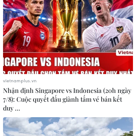
05/08/2026 00:37
Nga và Ukraine tiếp tục tấn
công qua lại, thương vong không
ngừng gia tăng
04/08/2026 15:54
Pháp ghi nhận tháng 7 nóng nhất
trong lịch sử
vietnamplus.vn
04/08/2026 15:17
Nhận định Singapore vs Indonesia (20h ngày
7/8): Cuộc quyết đấu giành tấm vé bán kết
duy …
Tây Ban Nha phát trực tiếp nhật thực
toàn phần từ độ cao 9.000 m
04/08/2026 13:23