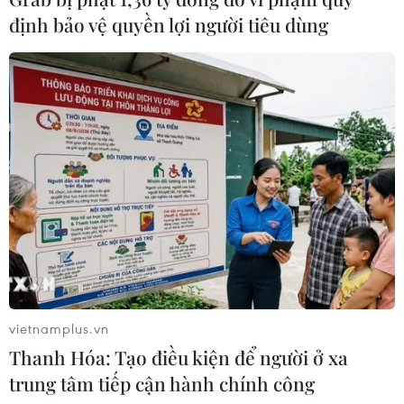
định bảo vệ quyền lợi người tiêu dùng
05/08/2026 23:43
Bất ổn địa chính trị kìm hãm tăng
trưởng Eurozone
05/08/2026 22:59
Tổng thống Nga thay đổi vị
trí các chỉ huy tại mặt trận Ukraine
05/08/2026 15:26
vietnamplus.vn
Đâm dao ở trung tâm London, một
Thanh Hóa: Tạo điều kiện để người ở xa
nữ nghi phạm bị bắt giữ
trung tâm tiếp cận hành chính công
05/08/2026 15:07