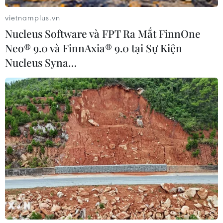
vietnamplus.vn
Nucleus Software và FPT Ra Mắt FinnOne
Neo® 9.0 và FinnAxia® 9.0 tại Sự Kiện
Nucleus Syna…