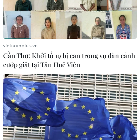
CƠ QUAN CHỦ QUẢN: THÔNG TẤN XÃ VIỆT NAM
Tổng Biên tập: TRẦN TIẾN DUẨN
Phó Tổng Biên tập: NGUYỄN THỊ TÁM, KHÚC THANH
THỦY
vietnamplus.vn
Cần Thơ: Khởi tố 19 bị can trong vụ dàn cảnh
Sở hữu trí tuệ
Quy định sử dụng
cướp giật tại Tân Huê Viên
RSS
Hỗ trợ
Ngôn ngữ
TTXVN
Dịch vụ tin
Quảng cáo
Liên hệ
Giấy phép số: 1374/GP-BTTTT do Bộ Thông tin và Truyền thông