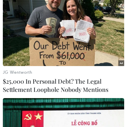
#Greenland
#Tổng thống Donald Trump
#Đan Mạch
#Bầu cử
Đan Mạch
Mỹ
Theo dõi VietnamPlus
JG Wentworth
$25,000 In Personal Debt? The Legal
Settlement Loophole Nobody Mentions
TIN LIÊN QUAN