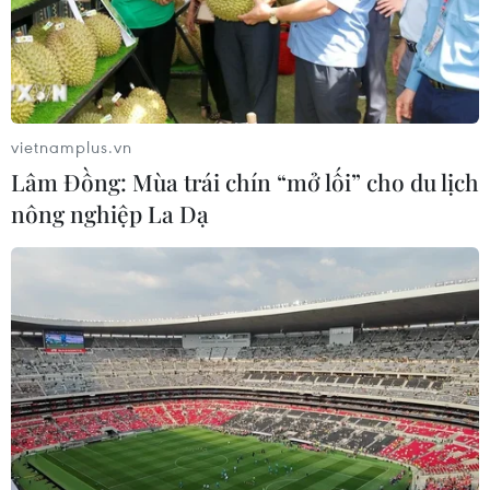
lãnh đạo EU tại Brussels, Thủ tướng Mette Fredriksen
nhấn mạnh Greenland là một phần của Vương quốc
Đan Mạch và không phải để bán.
vietnamplus.vn
Lâm Đồng: Mùa trái chín “mở lối” cho du lịch
nông nghiệp La Dạ
Greenland quyết không trở thành một