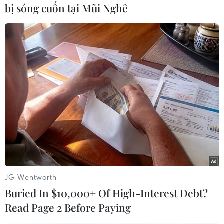
MOU cũng xác định rõ vai trò, trách nhiệm của
bị sóng cuốn tại Mũi Nghê
các bên tham gia ký kết để thựchiện các hoạt
động hiệu quả nhằm đạt được mục đích trên.
Các lĩnh vực đào tạonhân lực gồm: tăng cường
cơ hội học tập từ Nhật Bản cũng như "các hoạt
động sảnxuất" của Nhật Bản tại Việt Nam (giáo
dục tại trường học); tạo cơ hội việc làmcho
người lao động Việt Nam có nguyện vọng được
làm việc trong các doanh nghiệpNhật Bản (hỗ
trợ việc làm); thúc đẩy ham muốn nâng cao kỹ
năng của người laođộng Việt Nam (đào tạo
trong quá trình lao động: gồm cả lao động
không có kỹnăng và lao động có kỹ năng); tăng
JG Wentworth
cường cơ hội học tập về mô hình quản lý
Buried In $10,000+ Of High-Interest Debt?
NhậtBản tại Việt Nam (đào tạo ở cấp quản lý).
Read Page 2 Before Paying