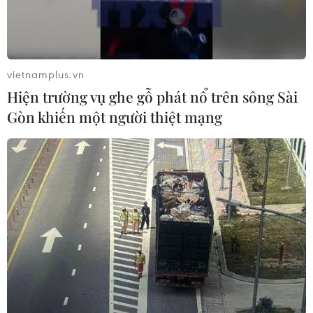
CƠ QUAN CHỦ QUẢN: THÔNG TẤN XÃ VIỆT NAM
Tổng Biên tập: TRẦN TIẾN DUẨN
Phó Tổng Biên tập: NGUYỄN THỊ TÁM, KHÚC THANH
vietnamplus.vn
THỦY
Hiện trường vụ ghe gỗ phát nổ trên sông Sài
Gòn khiến một người thiệt mạng
Sở hữu trí tuệ
Quy định sử dụng
RSS
Hỗ trợ
Ngôn ngữ
TTXVN
Dịch vụ tin
Quảng cáo
Liên hệ
Giấy phép số: 1374/GP-BTTTT do Bộ Thông tin và Truyền thông
cấp ngày 11/9/2008.