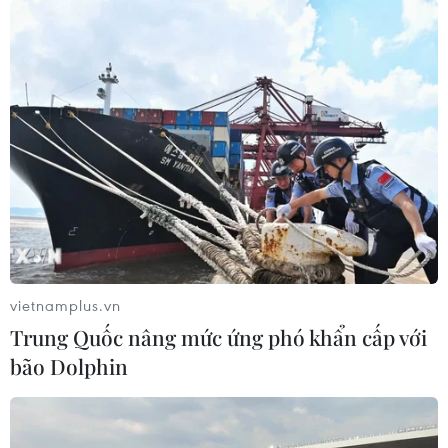
Bộ GD-ĐT dự kiến điều chỉnh trong
bổ nhiệm chức danh và xếp lương
nhà giáo
06/08/2026 02:18
Dự kiến giảm hơn 17.000 đầu mối cơ
sở giáo dục trên cả nước, tương ứng
45,7%
06/08/2026 01:26
vietnamplus.vn
Trung Quốc nâng mức ứng phó khẩn cấp với
Đề xuất trợ cấp một lần cho giáo viên
bão Dolphin
mầm non đã nghỉ công tác chưa
hưởng chế độ
05/08/2026 14:59