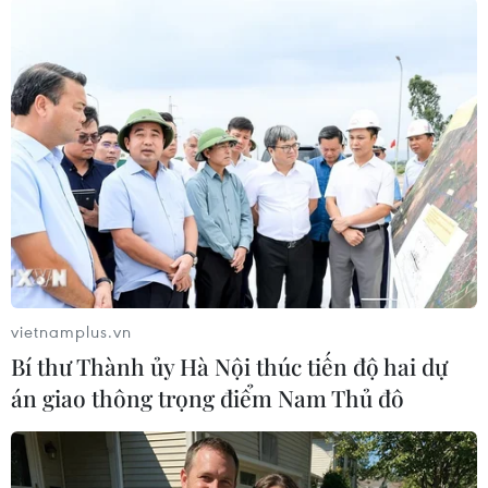
Thời gian thực hiện MOU được xác định song
song với thời hạn giai đoạn 5 của“Sáng kiến
chung Việt-Nhật,” từ tháng 7/2013 đến tháng
12/2014./.
Phúc Hằng (TTXVN)
vietnamplus.vn
Bí thư Thành ủy Hà Nội thúc tiến độ hai dự
án giao thông trọng điểm Nam Thủ đô