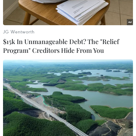
Bản tại Việt Nam về hợptác đào tạo nhân lực
(MOU), tổ chức chiều 13/8, tại Hà Nội.
Đây là hoạt động nằm trong khuôn khổ “Sáng
JG Wentworth
kiến chung Việt Nam-Nhật Bản” giaiđoạn 5. Phó
$15k In Unmanageable Debt? The "Relief
Thủ tướng Nguyễn Thiện Nhân; Bí thư Đại sứ
Program" Creditors Hide From You
quán Nhật Bản tại ViệtNam Sturuya Yoko chứng
kiến lễ ký.
Phát biểu tại buổi lễ, Phó Thủ tướng Nguyễn
Thiện Nhân nhấn mạnh: Lễ ký kết biênbản hợp
tác giữa các bộ của Việt Nam và Hiệp hội doanh
nghiệp Nhật Bản là sựkiện quan trọng, có ý
nghĩa thiết thực nhân kỷ niệm 40 năm quan hệ
Việt Nam-NhậtBản.