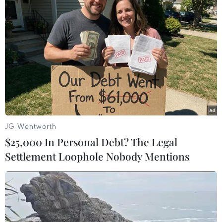
#Nhật Bản
#Bản ghi nhớ
#MOU
#Nguồn nhân lực
Nhật Bản
Việt Nam
Theo dõi VietnamPlus
JG Wentworth
$25,000 In Personal Debt? The Legal
Settlement Loophole Nobody Mentions
TIN CÙNG CHUYÊN MỤC
Sáp nhập Trường Đại học Văn hóa,