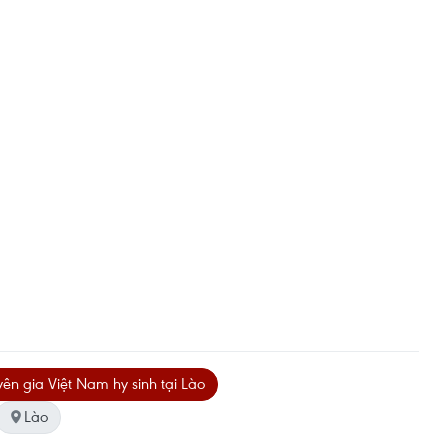
ên gia Việt Nam hy sinh tại Lào
Lào