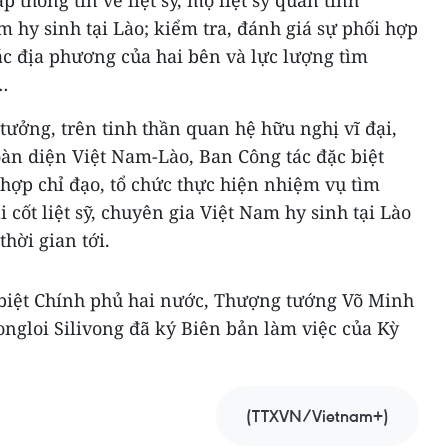
ập thông tin về liệt sỹ, mộ liệt sỹ quân tình
 hy sinh tại Lào; kiểm tra, đánh giá sự phối hợp
ác địa phương của hai bên và lực lượng tìm
…
 tưởng, trên tinh thần quan hệ hữu nghị vĩ đại,
toàn diện Việt Nam-Lào, Ban Công tác đặc biệt
hợp chỉ đạo, tổ chức thực hiện nhiệm vụ tìm
 cốt liệt sỹ, chuyên gia Việt Nam hy sinh tại Lào
thời gian tới.
biệt Chính phủ hai nước, Thượng tướng Võ Minh
gloi Silivong đã ký Biên bản làm việc của Kỳ
(TTXVN/Vietnam+)