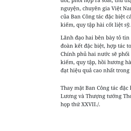
đổi, phối hợp rà soát, thu th
nguyện, chuyên gia Việt Nam
của Ban Công tác đặc biệt c
kiếm, quy tập hài cốt liệt sỹ
Lãnh đạo hai bên bày tỏ tin
đoàn kết đặc biệt, hợp tác 
Chính phủ hai nước sẽ phối 
kiếm, quy tập, hồi hương hài
đạt hiệu quả cao nhất trong 
Thay mặt Ban Công tác đặc 
Lương và Thượng tướng Thon
họp thứ XXVII./.