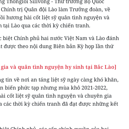
ng Thongloi Silivong - Thứ trưởng Bộ Quốc
Chính trị Quân đội Lào làm Trưởng đoàn, về
hồi hương hài cốt liệt sỹ quân tình nguyện và
 tại Lào qua các thời kỳ chiến tranh.
ặc biệt Chính phủ hai nước Việt Nam và Lào đánh
ạt được theo nội dung Biên bản Kỳ họp lần thứ
gia và quân tình nguyện hy sinh tại Bắc Lào]
g tin về nơi an táng liệt sỹ ngày càng khó khăn,
ễn biến phức tạp nhưng mùa khô 2021-2022,
hài cốt liệt sỹ quân tình nguyện và chuyên gia
a các thời kỳ chiến tranh đã đạt được những kết