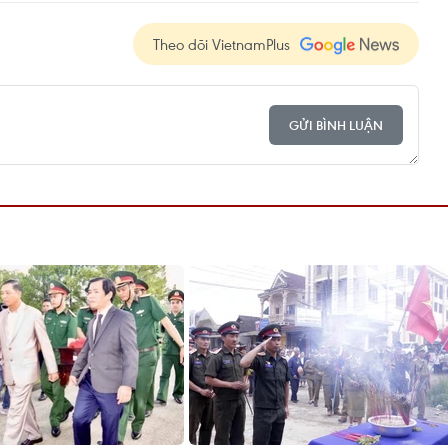
Theo dõi VietnamPlus
GỬI BÌNH LUẬN