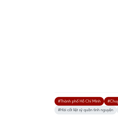
#Thành phố Hồ Chí Minh
#Chuy
#Hài cốt liệt sỹ quân tình nguyện