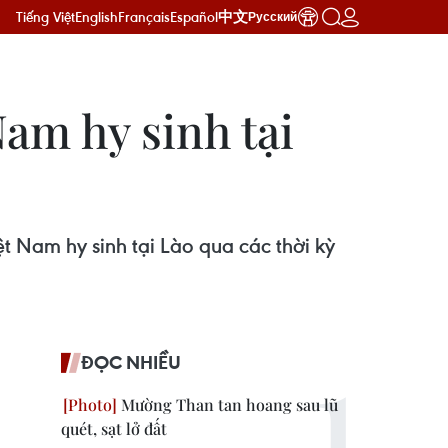
Tiếng Việt
English
Français
Español
中文
Русский
Nam hy sinh tại
ệt Nam hy sinh tại Lào qua các thời kỳ
ĐỌC NHIỀU
Mường Than tan hoang sau lũ
quét, sạt lở đất