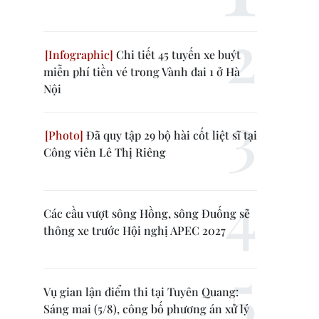
Chi tiết 45 tuyến xe buýt
miễn phí tiền vé trong Vành đai 1 ở Hà
Nội
Đã quy tập 29 bộ hài cốt liệt sĩ tại
Công viên Lê Thị Riêng
Các cầu vượt sông Hồng, sông Đuống sẽ
thông xe trước Hội nghị APEC 2027
Vụ gian lận điểm thi tại Tuyên Quang:
Sáng mai (5/8), công bố phương án xử lý