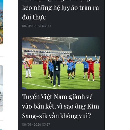
kéo những hệ lụy ảo tràn ra
đời thực
08/08/2026 04:00
Tuyển Việt Nam giành vé
vào bán kết, vì sao ông Kim
Sang-sik vẫn không vui?
08/08/2026 03:37