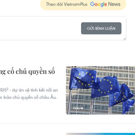
Theo dõi VietnamPlus
GỬI BÌNH LUẬN
ủng cố chủ quyền số
IS² - dự án vệ tinh kết nối an
ảm bảo chủ quyền số châu Âu.