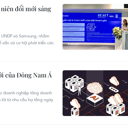
niên đổi mới sáng
ữa UNDP và Samsung, nhằm
ố vấn và cơ hội phát triển các
mới của Đông Nam Á
iúp doanh nghiệp tăng doanh
 lời từ nhu cầu hạ tầng ngày