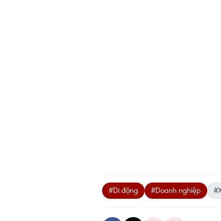
#Di động
#Doanh nghiệp
#