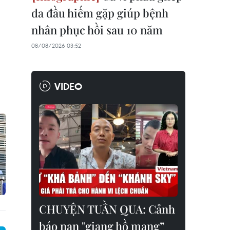
da đầu hiếm gặp giúp bệnh
nhân phục hồi sau 10 năm
08/08/2026 03:52
VIDEO
CHUYỆN TUẦN QUA: Cảnh
báo nạn "giang hồ mạng”