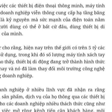
ệc các thiết bị điện thoại thông minh, máy tính
c doanh nghiệp viễn thông cung cấp hạ tầng băng
h là kỷ nguyên mà sức mạnh của điện toán nằm
Người dùng có thể ở bất cứ đâu, dùng thiết bị di
c của mình.
cho rằng, hiện nay trên thế giới có trên 5 tỷ các
sử dụng, trong khi đó số lượng máy tính xách tay
o thấy, thiết bị di động đang trở thành hình thức
 nay và nó đã làm thay đổi môi trường công nghệ
g doanh nghiệp.
oanh nghiệp ở nhiều lĩnh vực đã nhận ra rằng
sản phẩm, dịch vụ của họ thông qua các thiết bị
 cho các doanh nghiệp nhiều thách thức cũng như
g việc mở rộng kênh tiếp cận khách hàng, môi