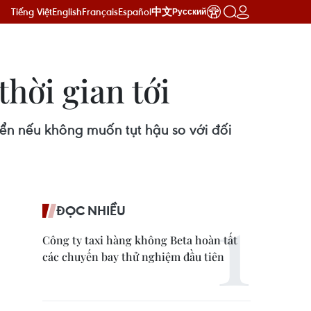
Tiếng Việt
English
Français
Español
中文
Русский
hời gian tới
ển nếu không muốn tụt hậu so với đối
ĐỌC NHIỀU
Công ty taxi hàng không Beta hoàn tất
các chuyến bay thử nghiệm đầu tiên