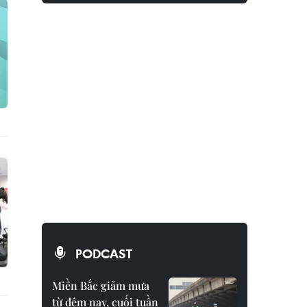
PODCAST
Miền Bắc giảm mưa
từ đêm nay, cuối tuần