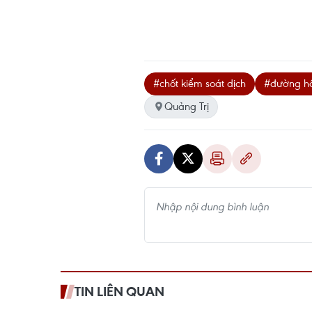
#chốt kiểm soát dịch
#đường hồ
Quảng Trị
TIN LIÊN QUAN