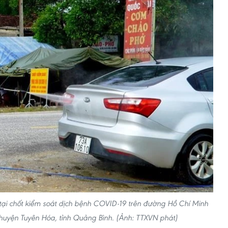
ại chốt kiểm soát dịch bệnh COVID-19 trên đường Hồ Chí Minh
uyện Tuyên Hóa, tỉnh Quảng Bình. (Ảnh: TTXVN phát)