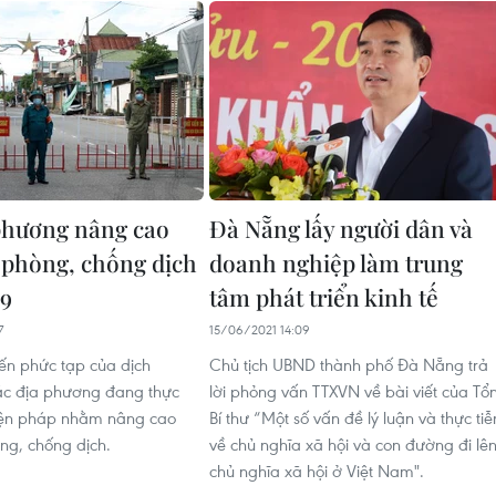
phương nâng cao
Đà Nẵng lấy người dân và
 phòng, chống dịch
doanh nghiệp làm trung
9
tâm phát triển kinh tế
7
15/06/2021 14:09
iến phức tạp của dịch
Chủ tịch UBND thành phố Đà Nẵng trả
ác địa phương đang thực
lời phỏng vấn TTXVN về bài viết của Tổ
biện pháp nhằm nâng cao
Bí thư “Một số vấn đề lý luận và thực tiễ
ng, chống dịch.
về chủ nghĩa xã hội và con đường đi lê
chủ nghĩa xã hội ở Việt Nam".