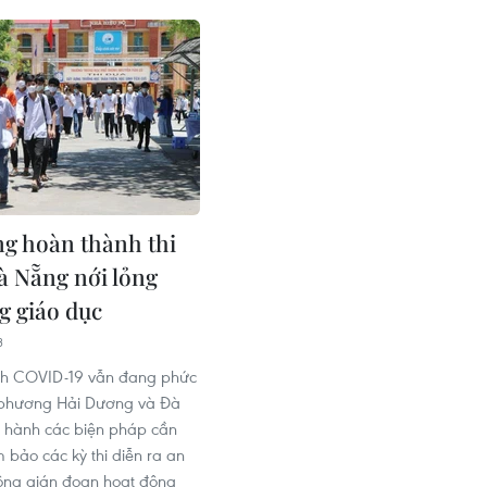
g hoàn thành thi
Đà Nẵng nới lỏng
g giáo dục
3
ình COVID-19 vẫn đang phức
a phương Hải Dương và Đà
 hành các biện pháp cần
 bảo các kỳ thi diễn ra an
ông gián đoạn hoạt động