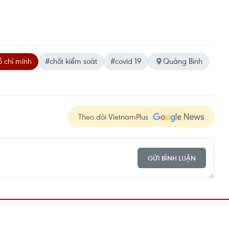
 chí minh
#chốt kiểm soát
#covid 19
Quảng Bình
Theo dõi VietnamPlus
GỬI BÌNH LUẬN