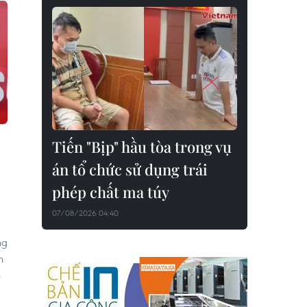
Tiến "Bịp" hầu tòa trong vụ
án tổ chức sử dụng trái
phép chất ma túy
07/08/2026 04:40
ng
n
n