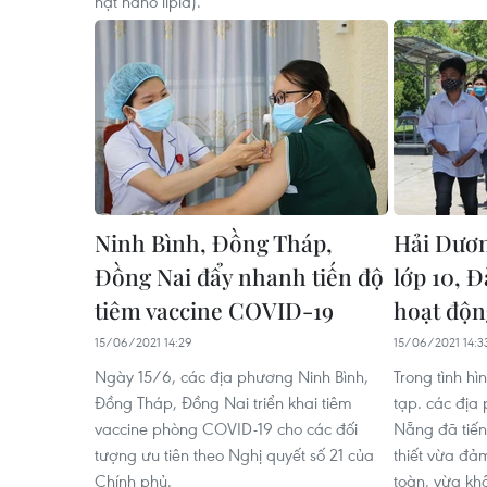
hạt nano lipid).
Ninh Bình, Đồng Tháp,
Hải Dươn
Đồng Nai đẩy nhanh tiến độ
lớp 10, 
tiêm vaccine COVID-19
hoạt độn
15/06/2021 14:29
15/06/2021 14:3
Ngày 15/6, các địa phương Ninh Bình,
Trong tình h
Đồng Tháp, Đồng Nai triển khai tiêm
tạp. các đị
vaccine phòng COVID-19 cho các đối
Nẵng đã tiến
tượng ưu tiên theo Nghị quyết số 21 của
thiết vừa đảm
Chính phủ.
toàn, vừa kh