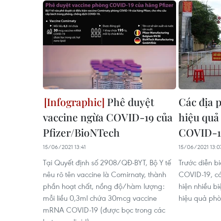
Phê duyệt
Các địa 
vaccine ngừa COVID-19 của
hiệu quả
Pfizer/BioNTech
COVID-1
15/06/2021 13:41
15/06/2021 13:0
Tại Quyết định số 2908/QĐ-BYT, Bộ Y tế
Trước diễn b
nêu rõ tên vaccine là Comirnaty, thành
COVID-19, c
phần hoạt chất, nồng độ/hàm lượng:
hiện nhiều 
mỗi liều 0,3ml chứa 30mcg vaccine
hiệu quả phò
mRNA COVID-19 (được bọc trong các