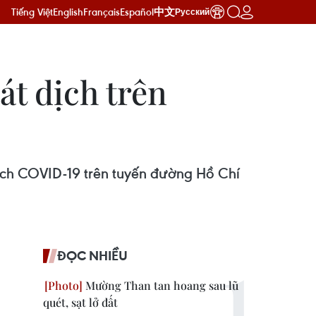
Tiếng Việt
English
Français
Español
中文
Русский
t dịch trên
ịch COVID-19 trên tuyến đường Hồ Chí
ĐỌC NHIỀU
Mường Than tan hoang sau lũ
quét, sạt lở đất