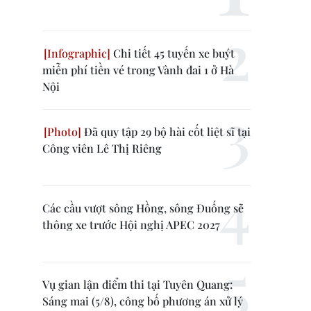
Chi tiết 45 tuyến xe buýt
miễn phí tiền vé trong Vành đai 1 ở Hà
Nội
Đã quy tập 29 bộ hài cốt liệt sĩ tại
Công viên Lê Thị Riêng
Các cầu vượt sông Hồng, sông Đuống sẽ
thông xe trước Hội nghị APEC 2027
Vụ gian lận điểm thi tại Tuyên Quang:
Sáng mai (5/8), công bố phương án xử lý