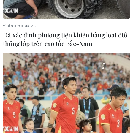
vietnamplus.vn
Đã xác định phương tiện khiến hàng loạt ôtô
thủng lốp trên cao tốc Bắc-Nam
#Kỳ thi Olympic Toán
#Huy chương vàng
#IMSO 2019
#Học sinh Việt Nam
TP. Hà Nội
Theo dõi VietnamPlus