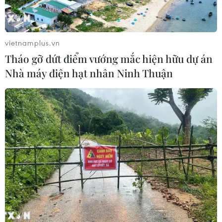
vietnamplus.vn
Tháo gỡ dứt điểm vướng mắc hiện hữu dự án
Nhà máy điện hạt nhân Ninh Thuận