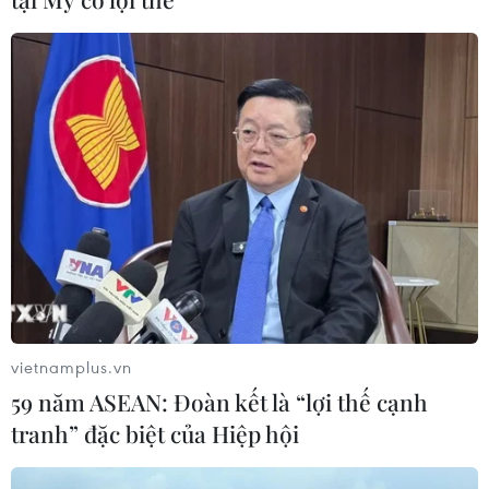
Chính sách khuyến khích doanh
nghiệp tham gia hoạt động giáo dục
nghề nghiệp
05/08/2026 14:58
Thực hiện các nhiệm vụ trọng tâm
trong năm học 2026-2027
05/08/2026 13:13
Thi lại ở Tuyên Quang: Thí
sinh vẫn được xét tuyển đại học theo
vietnamplus.vn
nguyện vọng đã đăng ký
59 năm ASEAN: Đoàn kết là “lợi thế cạnh
05/08/2026 11:02
tranh” đặc biệt của Hiệp hội
Thứ trưởng Bộ GD-ĐT: Thi lại không