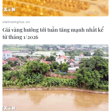
Khuyến khích các cơ sở giáo dục đại
học cạnh tranh bằng chất lượng
vietnamplus.vn
06/08/2026 13:41
Giá vàng hướng tới tuần tăng mạnh nhất kể
từ tháng 1/2026
Cần Thơ xem xét đề xuất xây dựng Tổ
hợp Giáo dục-Đào tạo 636 tỷ đồng
06/08/2026 13:24
Cà Mau hợp nhất 4 trường cao đẳng,
tăng quy mô đào tạo nhân lực chất
lượng cao
06/08/2026 11:43