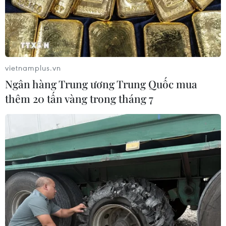
Những ánh mắt bè bạn, những bàn tay nắm
chặt tình thân ái, những chia sẻ kinh nghiệm về
việc truyền thụ kiến thức Toán học, Khoa học
cho thế hệ trẻ sẽ đọng lại với những dấu ấn
không thể mờ phai.
vietnamplus.vn
Kỳ thi không chỉ có những bài Toán học và Khoa
Ngân hàng Trung ương Trung Quốc mua
học đã được giải quyết mà còn thắp lên những
thêm 20 tấn vàng trong tháng 7
đam mê cháy bỏng, những khát vọng tuổi trẻ và
có thể là khởi đầu cho một sự nghiệp lớn của
các học sinh trong một tương lai không xa./.
(TTXVN/Vietnam+)