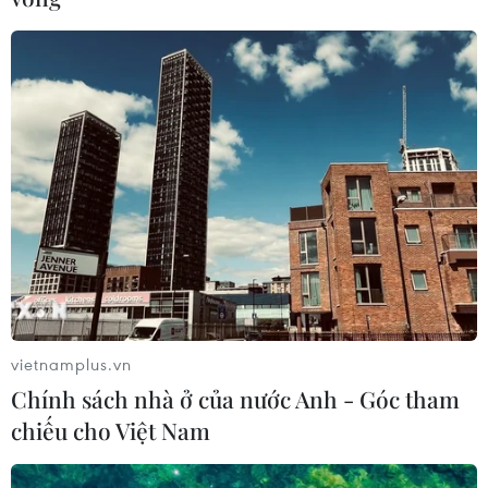
Việt Nam đứng thứ 4 thế giới tại Olympic
Tin học quốc tế 2019
10/08/2019 12:17
Với 2 huy chương vàng, 1 bạc và 1 đồng, đây là năm
đoàn học sinh Việt Nam giành được thành tích cao nhất
tại Olympic Tin học quốc tế sau kỳ tích đứng thứ nhất
toàn đoàn tại IOI Thổ Nhĩ Kỳ 1999.
vietnamplus.vn
Chính sách nhà ở của nước Anh - Góc tham
chiếu cho Việt Nam