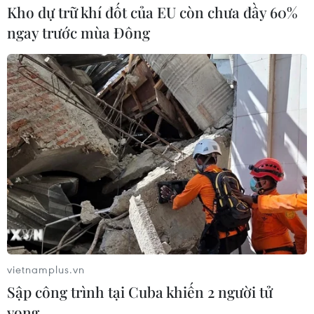
tại Trại hè ở Israel
Kho dự trữ khí đốt của EU còn chưa đầy 60%
10/08/2019 02:15
ngay trước mùa Đông
20 học sinh trung học chủ yếu đến từ hai trường chuyên
Hà Nội – Amsterdam và FPT High School đã tham dự
trại hè Robotic Camp owr Tel Aviv
vietnamplus.vn
Sập công trình tại Cuba khiến 2 người tử
vong