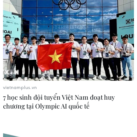
vietnamplus.vn
7 học sinh đội tuyển Việt Nam đoạt huy
TIN CÙNG CHUYÊN MỤC
chương tại Olympic AI quốc tế
7 học sinh đội tuyển Việt Nam đoạt
huy chương tại Olympic AI quốc tế
07/08/2026 15:27