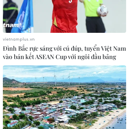
trong đó có hơn 700 thí sinh và các chuyên gia, cán bộ,
giáo viên, quan sát viên quốc tế đến từ 24 quốc gia,
vùng lãnh thổ trên thế giới.
vietnamplus.vn
Đình Bắc rực sáng với cú đúp, tuyển Việt Nam
vào bán kết ASEAN Cup với ngôi đầu bảng