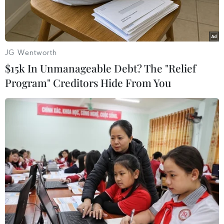
JG Wentworth
$15k In Unmanageable Debt? The "Relief
Program" Creditors Hide From You
Trao huy chương vàng môn Toán cho học sinh bảng A đạt giải.
(Ảnh: Thanh Tùng/TTXVN)
Chiều 30/11, Ủy ban Nhân dân thành phố Hà
Nội, Ban tổ chức Kỳ thi Olympic Toán và Khoa
học quốc tế - IMSO 2019 đã tổ chức lễ bế mạc và
trao giải.
Đây là kỳ thi dành cho học sinh tiểu học dưới 13