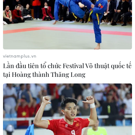
vietnamplus.vn
Lần đầu tiên tổ chức Festival Võ thuật quốc tế
tại Hoàng thành Thăng Long
Khai mạc Kỳ thi Olympic Toán và Khoa
học quốc tế năm 2019
27/11/2019 08:27
Kỳ thi được tổ chức tại Hà Nội với 1.725 người tham dự,