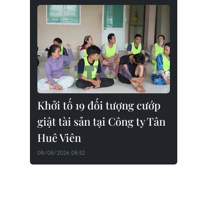
Khởi tố 19 đối tượng cướp
giật tài sản tại Công ty Tân
Huê Viên
08/08/2026 08:52