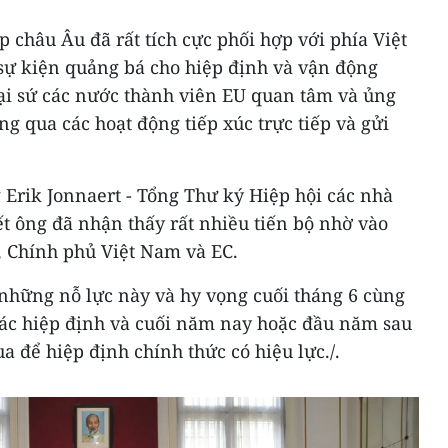
 châu Âu đã rất tích cực phối hợp với phía Việt
 sự kiện quảng bá cho hiệp định và vận động
ại sứ các nước thành viên EU quan tâm và ủng
ng qua các hoạt động tiếp xúc trực tiếp và gửi
g Erik Jonnaert - Tổng Thư ký Hiệp hội các nhà
ết ông đã nhận thấy rất nhiều tiến bộ nhờ vào
, Chính phủ Việt Nam và EC.
hững nỗ lực này và hy vọng cuối tháng 6 cùng
 các hiệp định và cuối năm nay hoặc đầu năm sau
a để hiệp định chính thức có hiệu lực./.