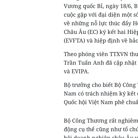
Vương quốc Bỉ, ngày 18/6, 
cuộc gặp với đại diện một 
về những nỗ lực thúc đẩy H
Châu Âu (EC) ký kết hai Hi
(EVFTA) và hiệp định về bảo
Theo phóng viên TTXVN thườn
Trần Tuấn Anh đã cập nhật 
và EVIPA.
Bộ trưởng cho biết Bộ Công
Nam có trách nhiệm ký kết c
Quốc hội Việt Nam phê chu
Bộ Công Thương rất nghiêm 
động cụ thể cũng như tổ chứ
hội doanh nghiệp châu Âu và