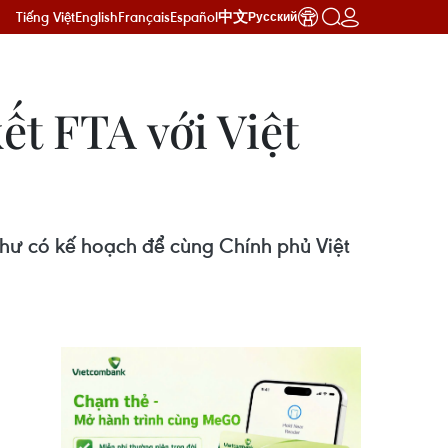
Tiếng Việt
English
Français
Español
中文
Русский
t FTA với Việt
 như có kế hoạch để cùng Chính phủ Việt