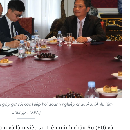
ổi gặp gỡ với các Hiệp hội doanh nghiệp châu Âu. (Ảnh: Kim
Chung/TTXVN)
m và làm việc tại Liên minh châu Âu (EU) và