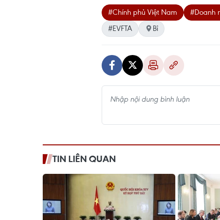
#Chính phủ Việt Nam
#Doanh n
#EVFTA
Bỉ
TIN LIÊN QUAN