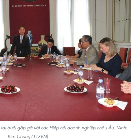
 tại buổi gặp gỡ với các Hiệp hội doanh nghiệp châu Âu. (Ảnh:
Kim Chung/TTXVN)