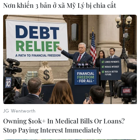
đạt hơn ba tỷ USD, riêng lĩnh vực công nghiệp
Nơn khiến 3 bản ở xã Mỹ Lý bị chia cắt
là 1,3 tỷ USD.
Từ hội thảo lần này, cộng đồng doanh nghiệp
Thành phố Hồ Chí Minh và tỉnh Ehime sẽ có
điều kiện tận dụng tốt cơ hội nhằm giới thiệu
sản phẩm, kỹ thuật công nghệ và xây dựng mối
quan hệ hợp tác thành công, đặc biệt là đối với
doanh nghiệp nhỏ và vừa./.
(TTXVN)
JG Wentworth
Owning $10k+ In Medical Bills Or Loans?
Stop Paying Interest Immediately