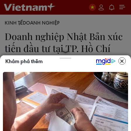
KINH TẾ
DOANH NGHIỆP
Doanh nghiệp Nhật Bản xúc
tiến đầu tư tại TP. Hồ Chí
Minh
Khám phá thêm
Mỹ Phương
14/01/2014 08:43
Gần 40 doanh nghiệp của tỉnh Ehime, Nhật Bản
đang có các hoạt động xúc tiến hợp tác đầu tư tại
Thành phố Hồ Chí Minh.
Gần 40 doanh nghiệp chủ yếu hoạt động trong