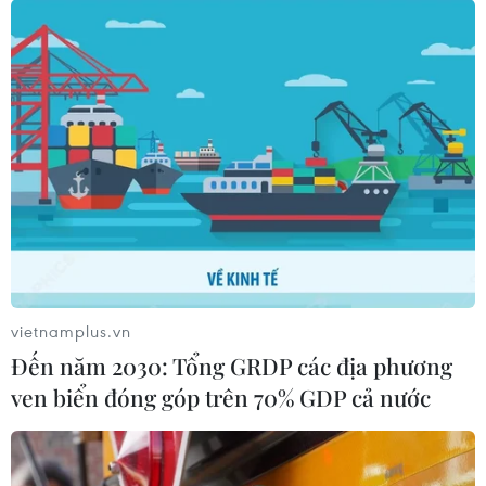
Hà Nội tổ chức trao danh hiệu Nhà giáo
Nhân dân, Nhà giáo ưu tú
20/11/2017 13:29
Ủy ban Nhân dân thành phố Hà Nội đã tổ chức trao
danh hiệu Nhà giáo Nhân dân, Nhà giáo ưu tú năm
2017 tặng 22 nhà giáo tiêu biểu của Thủ đô.
vietnamplus.vn
Đến năm 2030: Tổng GRDP các địa phương
ven biển đóng góp trên 70% GDP cả nước