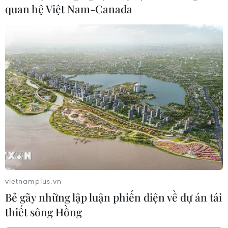
quan hệ Việt Nam-Canada
Chủ tịch nước gửi lẵng hoa chúc mừng các
nhà giáo lão thành
20/11/2017 12:06
Chủ tịch nước Trần Đại Quang đã gửi lẵng hoa chúc
mừng hai nhà giáo lão thành ở tuổi bách niên là giáo
sư Vũ Khiêu và nghệ sỹ dương cầm Thái Thị Liên.
vietnamplus.vn
Bẻ gãy những lập luận phiến diện về dự án tái
thiết sông Hồng