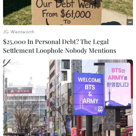
bè Nga.
JG Wentworth
$25,000 In Personal Debt? The Legal
Settlement Loophole Nobody Mentions
Đại diện Đại sứ quán Việt Nam tặng hoa tri ân các thầy cô giáo
Nga. (Ảnh: Tâm Hằng/Vietnam+)
Chào mừng Ngày Nhà giáo Việt Nam 20/11 và để
quảng bá truyền thống này đến với bạn bè quốc