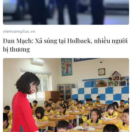
vietnamplus.vn
Đan Mạch: Xả súng tại Holbaek, nhiều người
#Ô tô. Ngày Nhà giáo Việt Nam 20/11
#cms
bị thương
#tin Thế giới
#Thời sự quốc tế
#Tin thời sự
#Tin kinh tế
#Tin hot
#Tin nóng
#Tin mới nhận
#Vietnamplus
Nga
Theo dõi VietnamPlus