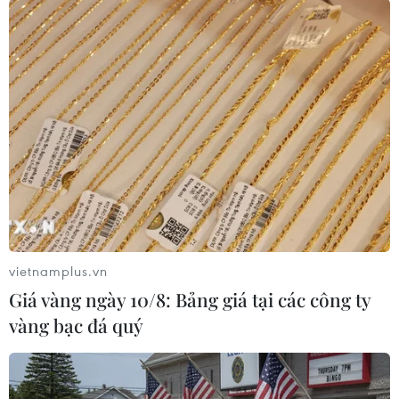
lựa chọn con đường trở thành những “kỹ sư tâm
hồn” tương lai.
vietnamplus.vn
Giá vàng ngày 10/8: Bảng giá tại các công ty
Tiết mục múa hiện đại trong nhạc kịch 'Khoảnh khắc.' (Ảnh:
vàng bạc đá quý
Tâm Hằng/Vietnam+)
Và rồi những ước mơ, hoài bão, những khó