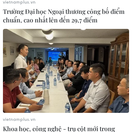
vietnamplus.vn
20/11/2017 10:18
Trường Đại học Ngoại thương công bố điểm
Ngày 20/11, Thủ tướng Nguyễn Xuân Phúc đã tới thăm
chuẩn, cao nhất lên đến 29,7 điểm
và chúc mừng một số Nhà giáo Nhân dân và những
người đã có đóng góp to lớn vào sự nghiệp giáo dục
của nước nhà.
vietnamplus.vn
Khoa học, công nghệ - trụ cột mới trong