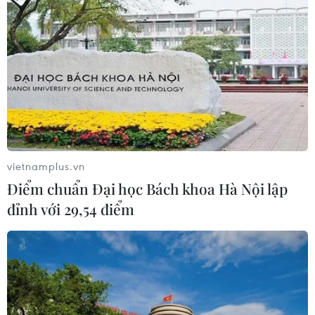
50 năm quan hệ Việt-Đức: Khi ngoại
giao nhân dân bắt đầu từ tiếng mẹ đẻ
30/07/2026 23:00
Trăn trở người giữ lửa tiếng Việt trên
quê hương thứ hai
vietnamplus.vn
30/07/2026 12:00
Điểm chuẩn Đại học Bách khoa Hà Nội lập
đỉnh với 29,54 điểm
Nơi tiếng mẹ đẻ được hồi sinh giữa
lòng nước Đức
30/07/2026 08:18