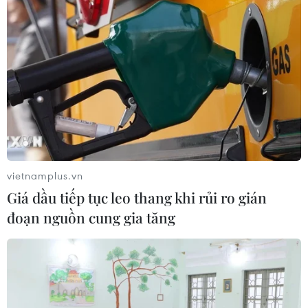
Gửi gắm tình cảm yêu thương đến cô giáo
qua các tác phẩm văn học
vietnamplus.vn
22/11/2017 11:45
Giá dầu tiếp tục leo thang khi rủi ro gián
Cuộc thi "Cô giáo của tôi" là diễn đàn để các tác giả
đoạn nguồn cung gia tăng
chia sẻ, gửi gắm những tình cảm yêu thương đến
những cô giáo yêu quý, người đã lưu lại ấn tượng sâu
sắc trong cuộc đời họ.