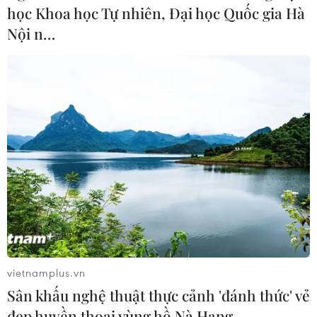
học Khoa học Tự nhiên, Đại học Quốc gia Hà
Nội n…
TIN CÙNG CHUYÊN MỤC
Mở rộng không gian cống hiến cho
cộng đồng người Việt Nam ở nước
ngoài
08/08/2026 11:00
vietnamplus.vn
ASC 2026: Tiếp lửa đam mê khoa học
Sân khấu nghệ thuật thực cảnh 'đánh thức' vẻ
cho thế hệ trẻ Việt Nam
đẹp huyền thoại vùng hồ Nà Hang