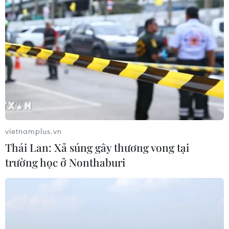
công nghệ
06/08/2026 15:33
Tiêu chí mới phân loại doanh nghiệp
để thực hiện cơ cấu lại vốn nhà nước
06/08/2026 15:08
Xem thêm
vietnamplus.vn
Thái Lan: Xả súng gây thương vong tại
trường học ở Nonthaburi
CƠ QUAN CHỦ QUẢN: THÔNG TẤN XÃ VIỆT NAM
Tổng Biên tập: TRẦN TIẾN DUẨN