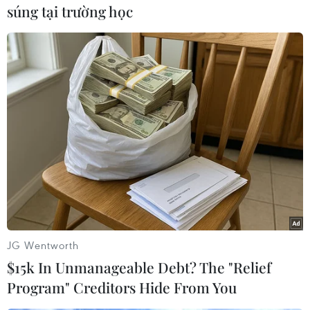
súng tại trường học
Sứ mệnh chống lạm phát của ECB vẫn
chưa kết thúc
04/03/2024 23:13
Các quan chức ngân hàng đang tỏ ra thận trọng với kế
hoạch cắt giảm lãi suất, trước khi có những dấu hiệu rõ
JG Wentworth
ràng cho thấy xu hướng lạm phát giảm sẽ được duy trì.
$15k In Unmanageable Debt? The "Relief
Program" Creditors Hide From You