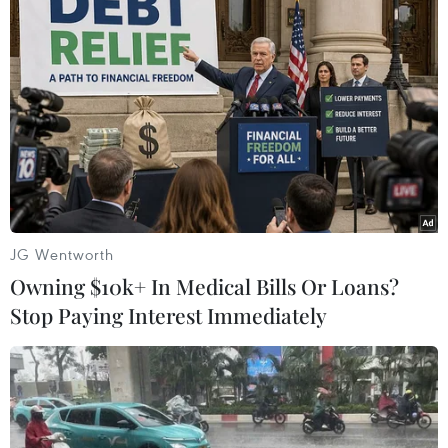
từ chính phủ.
JG Wentworth
Owning $10k+ In Medical Bills Or Loans?
Stop Paying Interest Immediately
ECB hạ dự báo tăng trưởng
kinh tế Eurozone năm 2023 và 2024