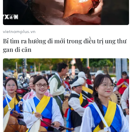
07/08/2026 02:21
Hãng BMW bắt đầu sản xuất hàng
loạt mẫu xe thuần điện “thế hệ mới”
vietnamplus.vn
07/08/2026 01:52
Bỉ tìm ra hướng đi mới trong điều trị ung thư
gan di căn
Kho dự trữ khí đốt của EU còn chưa
đầy 60% ngay trước mùa Đông
07/08/2026 01:50
Thanh Hóa công khai danh sách gần
880 đơn vị chậm đóng bảo hiểm
07/08/2026 01:49