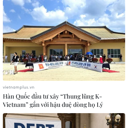
Liệu có hay không việc ECB có thể hoạt
vietnamplus.vn
động hiệu quả dù bị lỗ?
Hàn Quốc đầu tư xây “Thung lũng K-
27/02/2024 09:36
Vietnam” gắn với hậu duệ dòng họ Lý
Trong khi ECB nói rằng ngân hàng có thể hoạt động
hiệu quả dù bị lỗ, các tài khoản lại nói được nhiều điều
hơn, từ danh tiếng cho đến sự độc lập với nguồn tài trợ