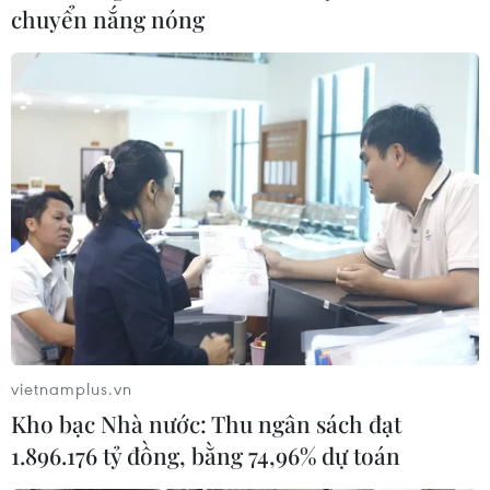
chuyển nắng nóng
vietnamplus.vn
Kho bạc Nhà nước: Thu ngân sách đạt
TIN CÙNG CHUYÊN MỤC
1.896.176 tỷ đồng, bằng 74,96% dự toán
Để trái sầu riêng đáp ứng yêu cầu