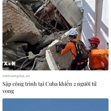
xuất khẩu bền vững
07/08/2026 07:34
Tây Ninh thúc đẩy bình dân học vụ
số, tạo động lực phát triển kinh tế số
07/08/2026 07:17
Luật Phát triển đô thị góp phần thể
chế hóa đổi mới mô hình phát triển
vietnamplus.vn
07/08/2026 06:55
Sập công trình tại Cuba khiến 2 người tử
vong
Thu hồi 89 ha đất đấu giá chọn nhà
đầu tư công trình thành phố cảng