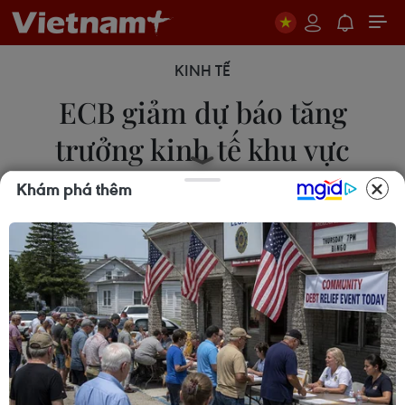
KINH TẾ
ECB giảm dự báo tăng
trưởng kinh tế khu vực
Eurozone năm 2024
Khám phá thêm
08/03/2024 09:22
Ngày 7/3, ECB dự báo tăng trưởng GDP năm
2024 của khu vực đồng tiền chung châu Âu
(Eurozone) ở mức 0,6%, thấp hơn mức 0,8% mà
ECB đưa ra hồi tháng 12/2023.