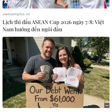
lạm phát giữ trên mục tiêu 2%, nhất là trong
lĩnh vực dịch vụ vốn có hàm lượng nhân công
vietnamplus.vn
cao./.
Lịch thi đấu ASEAN Cup 2026 ngày 7/8: Việt
Nam hướng đến ngôi đầu
(TTXVN/Vietnam+)