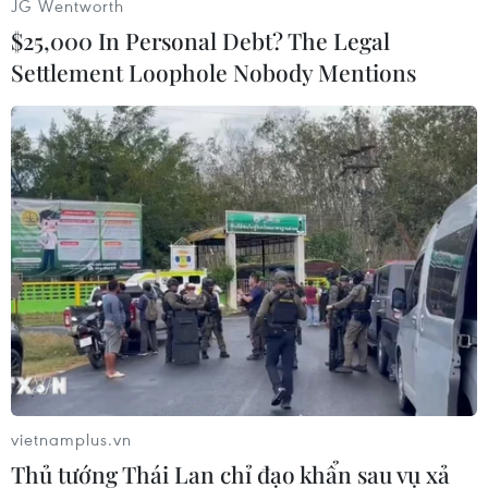
JG Wentworth
#ECB
#Eurozone
#tăng trưởng kinh tế eurozone
$25,000 In Personal Debt? The Legal
#chính sách tiền tệ
#tiền lương tăng
Settlement Loophole Nobody Mentions
Theo dõi VietnamPlus
TIN LIÊN QUAN
vietnamplus.vn
Thủ tướng Thái Lan chỉ đạo khẩn sau vụ xả