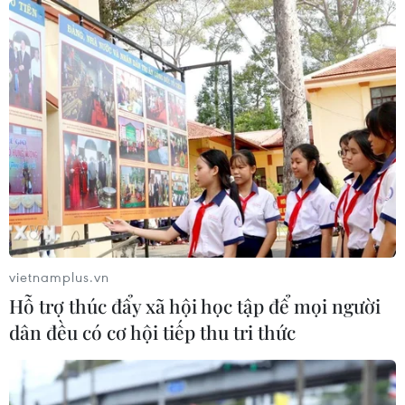
thiết lập số dư an toàn của con cái
06/08/2026 23:44
Mỹ kiểm tra gần 500 chiếc Boeing 737
MAX do nguy cơ nứt thân máy bay
06/08/2026 23:31
IMF: Nhật Bản tiếp tục bình thường
hóa chính sách tiền tệ
vietnamplus.vn
06/08/2026 23:11
Hỗ trợ thúc đẩy xã hội học tập để mọi người
dân đều có cơ hội tiếp thu tri thức
Ngoại giao kinh tế: Kiến tạo hệ sinh
thái đồng hành và thúc đẩy tự chủ