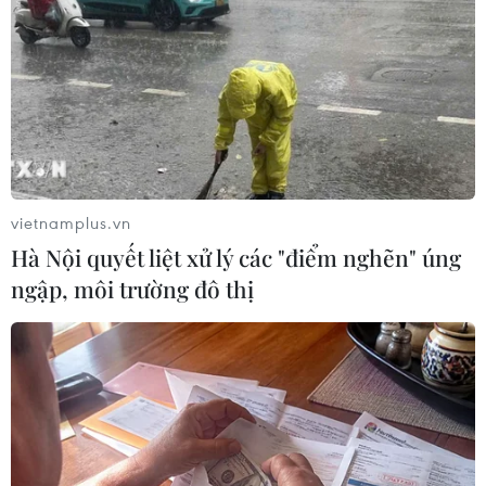
15/12/2023 04:33
Ngân hàng Trung ương châu Âu (ECB) đã giảm dự báo
tăng trưởng kinh tế trong năm 2023 và 2024 do tác
động của lãi suất cao đến nền kinh tế Khu vực đồng tiền
chung châu Âu (Eurozone).
vietnamplus.vn
Hà Nội quyết liệt xử lý các "điểm nghẽn" úng
ngập, môi trường đô thị