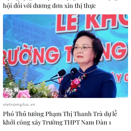
Mỹ: Lãi suất thế chấp tăng lên mức
hội đối với đương đơn xin thị thực
cao nhất kể từ tháng Bảy năm ngoái
07/08/2026 00:05
Chứng khoán Mỹ rời đỉnh khi giá
năng lượng leo thang
06/08/2026 23:58
Thành lập Khu Công nghệ cao tỉnh
Hưng Yên
06/08/2026 23:45
vietnamplus.vn
Phó Thủ tướng Phạm Thị Thanh Trà dự lễ
khởi công xây Trường THPT Nam Đàn 1
Google Wallet cho phép phụ huynh