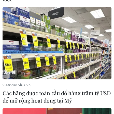
nếu nền kinh tế tiếp tục được cải thiện./.
(TTXVN)
vietnamplus.vn
Các hãng dược toàn cầu đổ hàng trăm tỷ USD
để mở rộng hoạt động tại Mỹ
#Fed
#QE-3
#Lãi suất
#Tỷ lệ thất nghiệp
#GDP