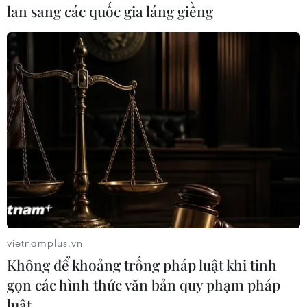
viên của FOMCcho rằng tỷ lệ lãi suất cơ bản ở
lan sang các quốc gia láng giềng
Mỹ sẽ không tăng trước năm 2015.
Ngay sau khi Fed thông báo đến cuối năm có thể
giảm quy mô gói cứu trợQE-3, các nhà đầu tư đã
cảm thấy bất an, bán tháo cổ phiếu, làm cho các
chỉ sốchủ lực tại thị trường chứng khoán New
York giảm điểm khá mạnh.
Đến phiên giao dịch cuối cùng trước khi đóng
cửa, các chỉ số Dow Jones,Standard & Poor 500
và Nasdaq Composite lần lượt mất giá 1,35%,
1,4% và 1,1%.Trong khi đó, đồng USD cũng tăng
vietnamplus.vn
giá so với các đồng tiền chủ chốt khác sau
Không để khoảng trống pháp luật khi tinh
khiông Bernanke cho biết Fed có thể xem xét
gọn các hình thức văn bản quy phạm pháp
cắt giảm chương trình mua trái phiếudài hạn
luật