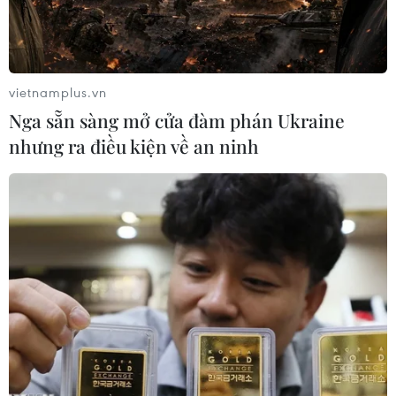
thông báo sẽ tiếp tụcduy trì gói cứu trợ thứ 3
(QE-3) và giữ nguyên mức lãi suất gần như bằng
0 đãtheo đuổi trong nhiều năm qua cho tới khi
kinh tế tăng trưởng đủ mạnh để giảm tỷlệ thất
vietnamplus.vn
nghiệp vẫn còn khá cao hiện nay.
Nga sẵn sàng mở cửa đàm phán Ukraine
nhưng ra điều kiện về an ninh
Phát biểu tại cuộc họp báo sau cuộc họp định kỳ
kéo dài hai ngày của Ủyban thị trường mở liên
bang (FOMC) thuộc Fed, Chủ tịch Fed Ben
Bernanke tuyên bốnền kinh tế Mỹ "vẫn chưa
khỏe" nên hãy còn quá sớm để Fed có thể bắt
đầu thu nhỏquy mô gói cứu trợ QE-3, theo đó
mỗi tháng tung vào thị trường 85 tỷ USD để
mualại các trái phiếu dài hạn liên quan tới thế
chấp.