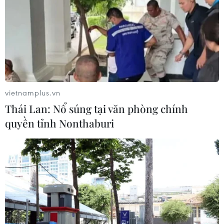
Mỹ hoàn trả khoảng 100 tỷ USD thuế
quan sau phán quyết của Tòa án Tối
cao
05/08/2026 22:58
vietnamplus.vn
Xem thêm
Thái Lan: Nổ súng tại văn phòng chính
quyền tỉnh Nonthaburi
CƠ QUAN CHỦ QUẢN: THÔNG TẤN XÃ VIỆT NAM
Tổng Biên tập: TRẦN TIẾN DUẨN
Phó Tổng Biên tập: NGUYỄN THỊ TÁM, KHÚC THANH
THỦY