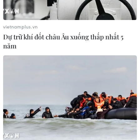
hàng và phát triển kinh tế số
09/08/2026 06:20
vietnamplus.vn
Dự trữ khí đốt châu Âu xuống thấp nhất 5
Cơ cấu lại vốn nhà nước tại doanh
năm
nghiệp gắn với mục tiêu tăng trưởng
hai con số
07/08/2026 13:16
Bộ Tài chính: Thống nhất bốn
Chương trình mục tiêu quốc gia
thành một tổng thể
07/08/2026 13:06
Tháo gỡ dứt điểm vướng mắc hiện