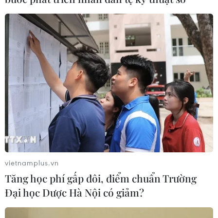
07/08/2026 00:05
Google Wallet cho phép phụ huynh
thiết lập số dư an toàn của con cái
06/08/2026 23:44
NAPAS và KiotViet hợp tác mở rộng
hệ sinh thái thanh toán VietQR
06/08/2026 14:03
vietnamplus.vn
Tăng học phí gấp đôi, điểm chuẩn Trường
BIDV chốt ngày chia 498 triệu cổ
Đại học Dược Hà Nội có giảm?
phiếu, tăng vốn điều lệ lên 77.783 tỷ
đồng