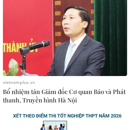
Áo
Mỹ
Theo dõi VietnamPlus
vietnamplus.vn
TIN CÙNG CHUYÊN MỤC
Bổ nhiệm tân Giám đốc Cơ quan Báo và Phát
thanh, Truyền hình Hà Nội
Trung Quốc đẩy mạnh tài chính số,
từng bước phát triển nhân dân tệ kỹ
thuật số
10/08/2026 15:54