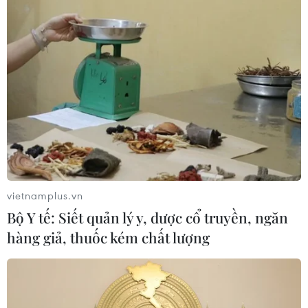
06/08/2026 13:42
Hướng tới mục tiêu quy mô dự trữ
đạt 1% GDP vào năm 2030
06/08/2026 10:23
NAPAS, BIDV và Weixin Pay mở rộng
thanh toán QR Việt Nam-Trung
Quốc
vietnamplus.vn
06/08/2026 07:34
Bộ Y tế: Siết quản lý y, dược cổ truyền, ngăn
hàng giả, thuốc kém chất lượng
Làn sóng tấn công mạng nhằm vào
các quỹ đầu cơ lớn của Mỹ
06/08/2026 06:47