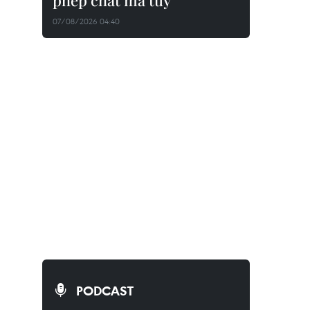
phép chất ma túy
07/08/2026 04:40
Tà áo dài Việt Nam trên các tuyến phố 
của thành phố Huế. (Ảnh: Đỗ
Trưởng/TTXVN)
PODCAST