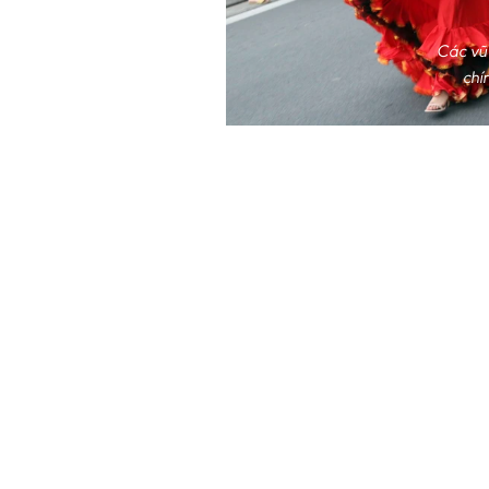
Các vũ 
chí