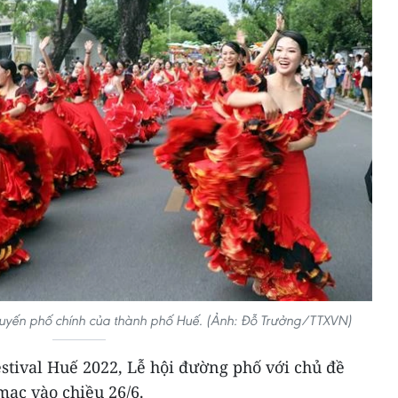
tuyến phố chính của thành phố Huế. (Ảnh: Đỗ Trưởng/TTXVN)
stival Huế 2022, Lễ hội đường phố với chủ đề
mạc vào chiều 26/6.