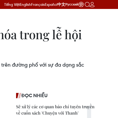
Tiếng Việt
English
Français
Español
中文
Русский
óa trong lễ hội
 trên đường phố với sự đa dạng sắc
ĐỌC NHIỀU
Sẽ xử lý các cơ quan báo chí tuyên truyền
về cuốn sách 'Chuyện với Thanh'