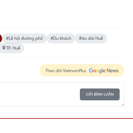
#Lễ hội đường phố
#Du khách
#áo dài Huế
TP. Huế
Theo dõi VietnamPlus
GỬI BÌNH LUẬN