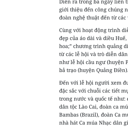
Diễn ra trong ba ngày liên 
giới thiệu đến công chúng 
đoàn nghệ thuật đến từ các 
Cùng với hoạt động trình d
đẹp của áo dài và diều Huế
hoa;” chương trình quảng di
từ các lễ hội và trò diễn dâ
như lễ hội cầu ngư (huyện P
bả trạo (huyện Quảng Điền
Đến với lễ hội người xem đư
đặc sắc với chuỗi các tiết 
trong nước và quốc tế như:
dân tộc Lào Cai, đoàn ca mú
Bambas (Brazil), đoàn Ca m
nhà hát Ca múa Nhạc dân g