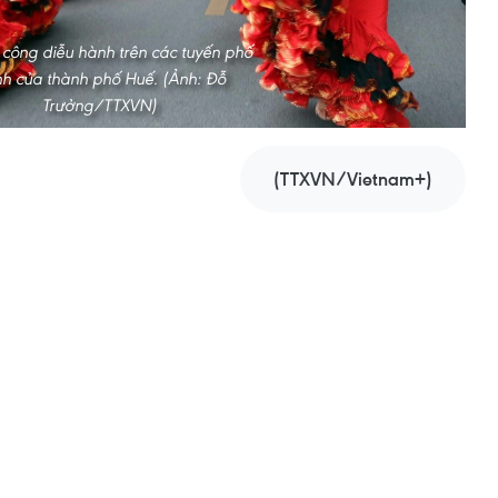
công diễu hành trên các tuyến phố
nh của thành phố Huế. (Ảnh: Đỗ
Trưởng/TTXVN)
(TTXVN/Vietnam+)