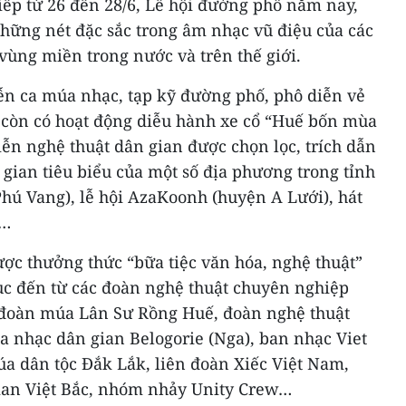
tiếp từ 26 đến 28/6, Lễ hội đường phố năm nay,
những nét đặc sắc trong âm nhạc vũ điệu của các
vùng miền trong nước và trên thế giới.
iễn ca múa nhạc, tạp kỹ đường phố, phô diễn vẻ
, còn có hoạt động diễu hành xe cổ “Huế bốn mùa
ễn nghệ thuật dân gian được chọn lọc, trích dẫn
n gian tiêu biểu của một số địa phương trong tỉnh
hú Vang), lễ hội AzaKoonh (huyện A Lưới), hát
)…
ợc thưởng thức “bữa tiệc văn hóa, nghệ thuật”
mục đến từ các đoàn nghệ thuật chuyên nghiệp
 đoàn múa Lân Sư Rồng Huế, đoàn nghệ thuật
a nhạc dân gian Belogorie (Nga), ban nhạc Viet
úa dân tộc Đắk Lắk, liên đoàn Xiếc Việt Nam,
ian Việt Bắc, nhóm nhảy Unity Crew…