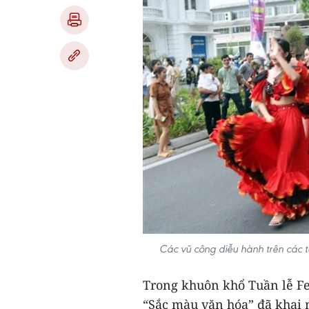
Các vũ công diễu hành trên các 
Trong khuôn khổ Tuần lễ Fe
“Sắc màu văn hóa” đã khai 