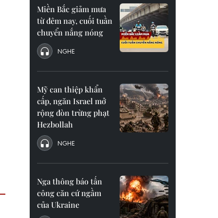
Miền Bắc giảm mưa
từ đêm nay, cuối tuần
chuyển nắng nóng
NGHE
Mỹ can thiệp khẩn
cấp, ngăn Israel mở
rộng đòn trừng phạt
Hezbollah
NGHE
Nga thông báo tấn
công căn cứ ngầm
của Ukraine