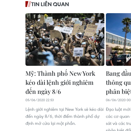
TIN LIÊN QUAN
Mỹ: Thành phố New York
Bang đầu
kéo dài lệnh giới nghiêm
thông qu
đến ngày 8/6
phân biệ
05/06/2020 22:53
06/06/2020 00
Lệnh giới nghiêm tại New York sẽ kéo dài
Đạo luật mớ
đến ngày 8/6, thời điểm thành phố dự
các cơ quan
định mở cửa lại một phần.
sát và các t
phân biệt đố