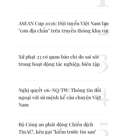
ASEAN Cup 2026: Đội tuyển Việt Nam tạo
"cơn địa chấn" trên truyền thông khu vực
Xử phạt 23 cơ quan báo chí do sai sót
trong hoạt động tác nghiệp, biên tập
Nghị quyết 06-NQ/TW: Thông tin đối
ngoại với sứ mệnh kể câu chuyện Việt
Nam
Bộ Công an phát động Chiến dịch
TinAI?, kêu gọi "kiểm trước tin sau"