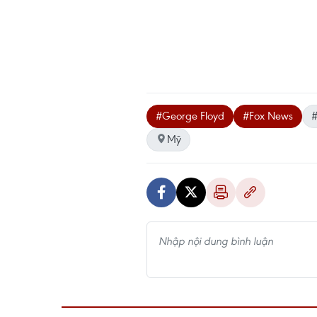
#George Floyd
#Fox News
#
Mỹ