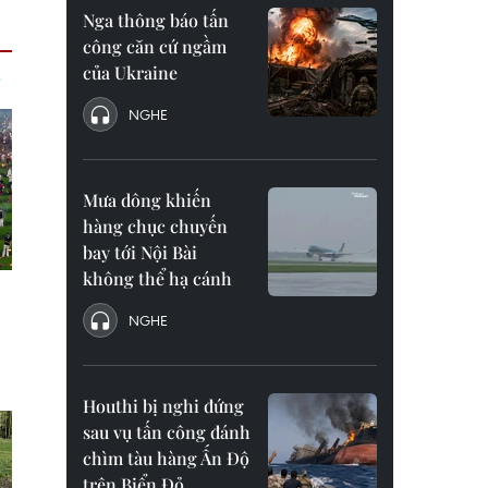
Nga thông báo tấn
công căn cứ ngầm
của Ukraine
NGHE
Mưa dông khiến
hàng chục chuyến
bay tới Nội Bài
không thể hạ cánh
NGHE
Houthi bị nghi đứng
sau vụ tấn công đánh
chìm tàu hàng Ấn Độ
trên Biển Đỏ