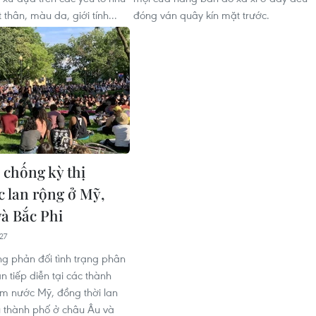
 thân, màu da, giới tính...
đóng ván quây kín mặt trước.
 chống kỳ thị
c lan rộng ở Mỹ,
và Bắc Phi
27
g phản đối tình trạng phân
ẫn tiếp diễn tại các thành
m nước Mỹ, đồng thời lan
u thành phố ở châu Âu và