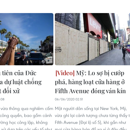
 tiên của Đức
Mỹ: Lo sợ bị cướp
a dự luật chống
phá, hàng loạt cửa hàng ở
t đối xử
Fifth Avenue đóng ván kín
:08
06/06/2020 02:51
i vừa thông qua nghiêm cấm
Một người dân sống tại New York, Mỹ,
 công quyền, bao gồm cảnh
vừa ghi lại cảnh tượng chưa từng thấy t
rường học công lập, không
Fifth Avenue (Đại lộ số 5), khi gần như
i xử dựa trên các yếu tố như
mọi cửa hàng bán đồ xa xỉ ở đây đều