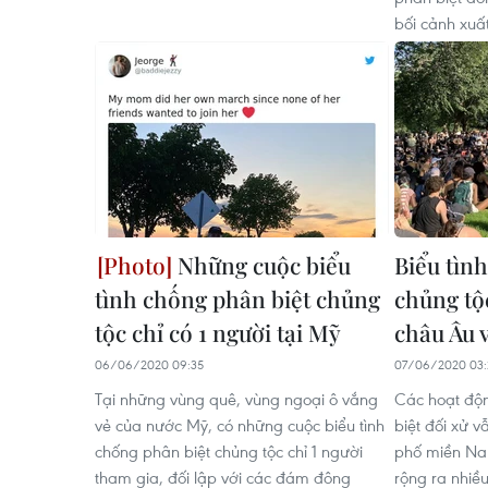
bối cảnh xuất
Những cuộc biểu
Biểu tình
tình chống phân biệt chủng
chủng tộ
tộc chỉ có 1 người tại Mỹ
châu Âu 
06/06/2020 09:35
07/06/2020 03:
Tại những vùng quê, vùng ngoại ô vắng
Các hoạt độn
vẻ của nước Mỹ, có những cuộc biểu tình
biệt đối xử v
chống phân biệt chủng tộc chỉ 1 người
phố miền Na
tham gia, đối lập với các đám đông
rộng ra nhiề