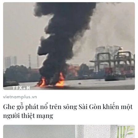
TP.HCM: Cần hơn 1,7 triệu liều vaccine
phục vụ tiêm chủng mở rộng
13/07/2023 10:51
Thành phố Hồ Chí Minh cần nhiều nhất là vaccine bại
liệt uống (OPV) với 247.940 liều, vaccine DPT-VGB-HiB
(vaccine phối hợp phòng 5 bệnh: bạch hầu, ho gà, uốn
ván, viêm gan B...
vietnamplus.vn
Ghe gỗ phát nổ trên sông Sài Gòn khiến một
người thiệt mạng