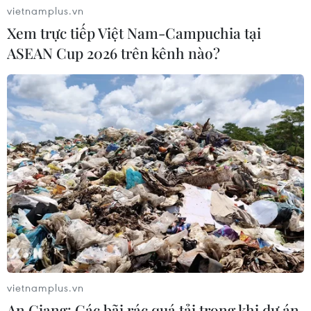
vietnamplus.vn
Xem trực tiếp Việt Nam-Campuchia tại
ASEAN Cup 2026 trên kênh nào?
vietnamplus.vn
An Giang: Các bãi rác quá tải trong khi dự án