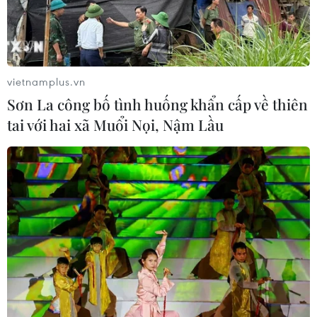
vietnamplus.vn
Sơn La công bố tình huống khẩn cấp về thiên
tai với hai xã Muổi Nọi, Nậm Lầu