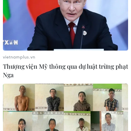
Hòa
05/08/2026 03:58
Không được thu thêm tiền của người
bệnh BHYT nếu không khám theo
yêu cầu
05/08/2026 02:26
vietnamplus.vn
Thượng viện Mỹ thông qua dự luật trừng phạt
Bác sỹ vượt biển giữa đêm cứu
Nga
thuyền viên người Nga nghi bị đột
quỵ
04/08/2026 13:21
Tháo gỡ "điểm nghẽn" dữ liệu: Bộ Y
tế tăng tốc chuyển đổi số toàn diện