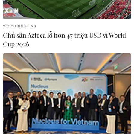
vietnamplus.vn
Chủ sân Azteca lỗ hơn 47 triệu USD vì World
Cup 2026
Các đại biểu tại buổi lễ tiếp nhận vaccine. (Ảnh: PV/Vietnam+)
(Vietnam+)