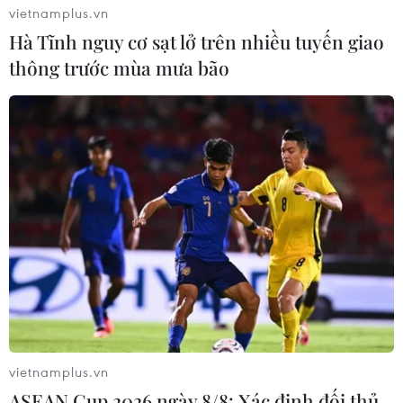
vietnamplus.vn
Hà Tĩnh nguy cơ sạt lở trên nhiều tuyến giao
thông trước mùa mưa bão
TIN LIÊN QUAN
vietnamplus.vn
Tiếp tục bố trí ngân sách cho Bộ Y tế mua
ASEAN Cup 2026 ngày 8/8: Xác định đối thủ