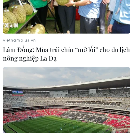
Bộ Y tế đã tiếp nhận 72.300 vaccine DPT-VGB-Hib (vaccine 5
trong 1) ủng hộ chương trình tiêm chủng mở rộng miễn phí cho
trẻ em nghèo miền núi phía Bắc. (Ảnh: PV/Vietnam+)
vietnamplus.vn
Lâm Đồng: Mùa trái chín “mở lối” cho du lịch
nông nghiệp La Dạ
Thứ trưởng Nguyễn Thị Liên Hương phát biểu tại buổi lễ tiếp
nhận. (Ảnh: PV/Vietnam+)