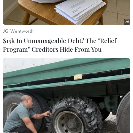
JG Wentworth
$15k In Unmanageable Debt? The "Relief
Program" Creditors Hide From You
Bộ trưởng Bộ Y tế Đào Hồng Lan phát biểu tại buổi lễ tiếp nhận.
(Ảnh: PV/Vietnam+)
Ngày 28/7, theo thông tin từ Bộ Y tế, đơn vị này
đã tiếp nhận 72.300 vaccine DPT-VGB-Hib
(vaccine 5 trong 1) do Ngân hàng Sacombank tài
trợ ủng hộ chương trình tiêm chủng mở rộng