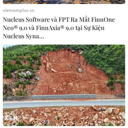
vietnamplus.vn
Nucleus Software và FPT Ra Mắt FinnOne
Neo® 9.0 và FinnAxia® 9.0 tại Sự Kiện
Nucleus Syna…
#Bộ Y tế
#vaccine DPT-VGB-Hib
#vaccine 5 trong 1
#UNICEF
#tiêm chủng mở rộng
#bệnh truyền nhiễm
TP. Hà Nội
Theo dõi VietnamPlus