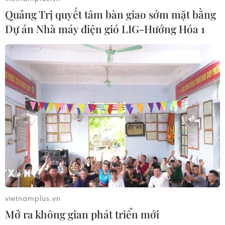
Quảng Trị quyết tâm bàn giao sớm mặt bằng
Tạo đột phá từ y tế cơ sở đến phát
Dự án Nhà máy điện gió LIG-Hướng Hóa 1
triển nguồn nhân lực
02/08/2026 03:25
Báo động cận thị học đường khi
nhiều trẻ giảm thị lực từ rất sớm
01/08/2026 09:31
Thành phố Hồ Chí Minh phát triển
hệ thống y tế đa tầng, đồng bộ, thống
nhất
vietnamplus.vn
01/08/2026 09:14
Mở ra không gian phát triển mới