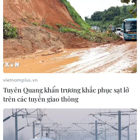
Khoảng 23 giờ 36 phút ngày 21/7 theo giờ Việt Nam, giá vàng giao ngay
tăng 1% lên 1.712,61 USD/ounce, sau khi chạm mức thấp nhất kể từ tháng
3/2021 là 1.680,25 USD/ounce.
vietnamplus.vn
Tuyên Quang khẩn trương khắc phục sạt lở
trên các tuyến giao thông