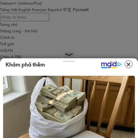
Vietnam+ (VietnamPlus)
Tiếng Việt
English
Français
Español
中文
Русский
Trang chủ
Thăng Long - Hà Nội
Chính trị
Thế giới
ASEAN
Châu Á-TBD
Trung Đông
Khám phá thêm
Châu Âu
Châu Mỹ
Châu Phi
Kinh tế
Kinh doanh
Tài chính
Tín dụng nông thôn
Chứng khoán
Bất động sản
Doanh nghiệp
Thông tin doanh nghiệp