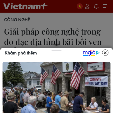
CÔNG NGHỆ
Giải pháp công nghệ trong
đo đạc địa hình bãi bồi ven
biển
Khám phá thêm
Hoàng Nam
29/04/2019 02:50
Việc tìm ra giải pháp công nghệ trong đo đạc địa
hình phục vụ xây dựng cơ sở dữ liệu địa lý cho các
khu vực bãi bồi ven biển Việt Nam là cần thiết
nhằm đáp ứng quản lý, phát triển cũng như an