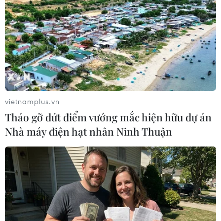
xác cao.
vietnamplus.vn
Tháo gỡ dứt điểm vướng mắc hiện hữu dự án
Nhà máy điện hạt nhân Ninh Thuận
Nông dân xã Minh Thuận, huyện U Minh Thượng làm đất chuẩn
bị thả nuôi vụ tôm nước lợ tránh hạn mặn. (Ảnh: Lê
Sen/TTXVN)
Kết hợp nhiều công nghệ khác nhau