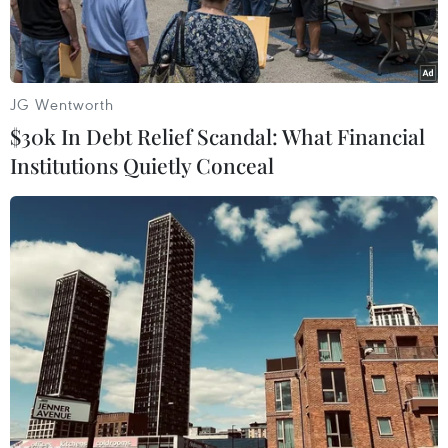
ninh.
JG Wentworth
$30k In Debt Relief Scandal: What Financial
Institutions Quietly Conceal
Khu rừng ngập mặn được trồng ở cửa sông Thạch Hãn. (Ảnh
minh họa: Nguyên Lý/TTXVN)
Việt Nam có đường bờ biển rất dài với nhiều
nguồn lợi phong phú nhưng cũng thường xuyên
chịu tác động từ tự nhiên và con người. Hiện,
công tác đo đạc địa hình dải ven bờ biển nước