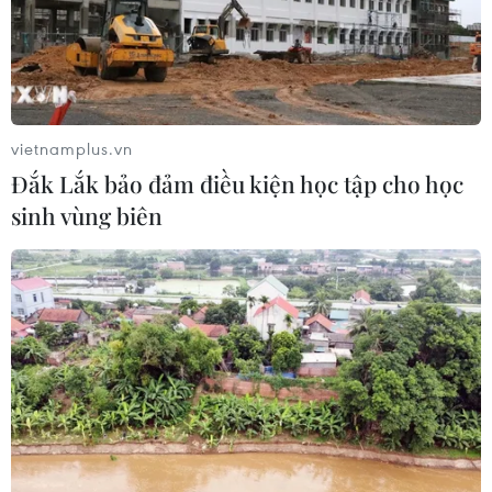
vietnamplus.vn
Đắk Lắk bảo đảm điều kiện học tập cho học
sinh vùng biên
​Chống xói lở bờ biển Nam miền Trung:
Tiến hành đồng bộ các giải pháp
18/07/2018 05:35
Công tác phòng chống xói lở bờ biển ở các tỉnh, thành
phố ven biển nói chung và 4 tỉnh Nam miền Trung:
Quảng Nam, Quảng Ngãi, Bình Định, Phú Yên nói riêng
còn thụ động.