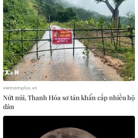
Theo dõi VietnamPlus
TIN LIÊN QUAN
vietnamplus.vn
Nứt núi, Thanh Hóa sơ tán khẩn cấp nhiều hộ
dân