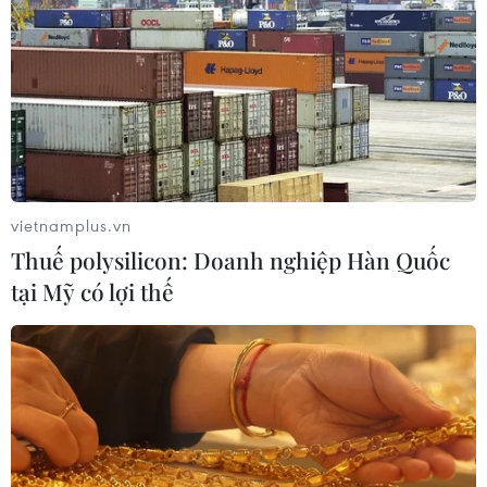
vietnamplus.vn
Thuế polysilicon: Doanh nghiệp Hàn Quốc
tại Mỹ có lợi thế