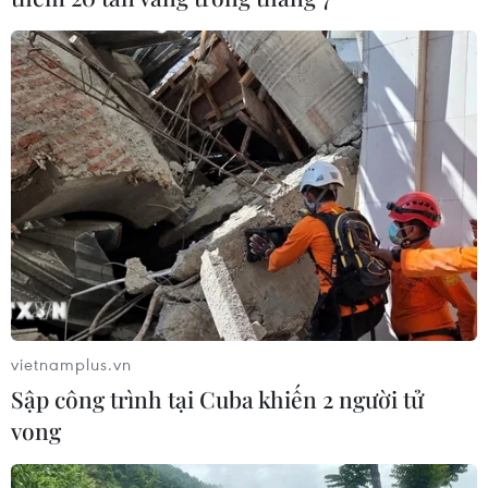
#Bãi bồi ven biển
#Đường bờ biển
#Bãi lầy sú vẹt
vietnamplus.vn
#Biển miền Trung
#bay quét chụp ảnh số Lidar
Sập công trình tại Cuba khiến 2 người tử
vong