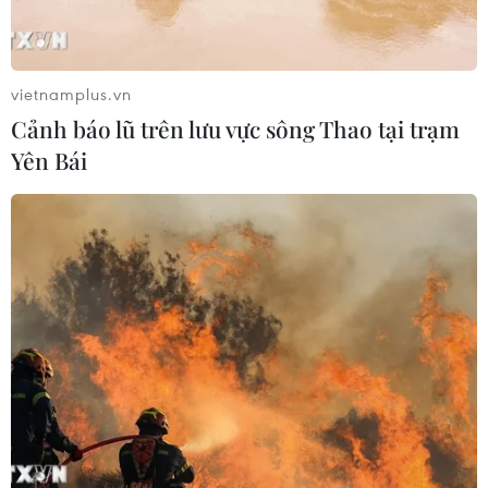
vietnamplus.vn
Cảnh báo lũ trên lưu vực sông Thao tại trạm
Yên Bái
Khai thác cát tràn lan, một di tích quốc
gia trước nguy cơ "xóa sổ"
07/10/2018 01:34