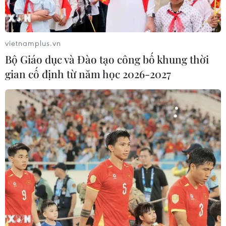
được thực hiện chính xác đến từng giờ.
Khu vực này cũng cần được áp dụng công nghệ
đo sâu địa hình với kế hoạch đo lập chi tiết đảm
vietnamplus.vn
bảo phù hợp với tình trạng ngập nước; sử dụng
Bộ Giáo dục và Đào tạo công bố khung thời
công nghệ GPS để đo bù, rà soát các khu vực hở,
gian cố định từ năm học 2026-2027
sót dữ liệu...
Kỹ sư Nguyễn Thị Thanh Huệ Anh cho biết
chúng tôi đã thử nghiệm việc kết hợp các công
nghệ đo khác nhau cho vùng bãi bồi cửa sông
Diêm Hộ, huyện Thái Thụy, tỉnh Thái Bình.
Địa hình tương đối bằng phẳng, hơi nghiêng về
phía biển với độ dốc không lớn, các bãi lầy ven
biển có rừng sút vẹt dầy, cao. Khu vực thử
nghiệm có diện tích khoảng 45km2 bao gồm các
dạng địa hình cơ bản như địa hình hoàn toàn