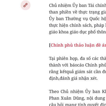
Chủ nhiệm Ủy ban Tài chín
than phiền về thực trạng g
Ủy ban Thường vụ Quốc hội 
thực hiện chính sách, pháp 
giáo khoa giáo dục phổ thôn
[
Chính phủ thảo luận đề án
Tại phiên họp, đa số các t
thành với báocáo Chính phủ 
rằng kếtquả giám sát cần đ
định,đánh giá nhận xét.
Theo Chủ nhiệm Ủy ban Kh
Phan Xuân Dũng, nội dung 
câu hỏi mang tính quyết địn