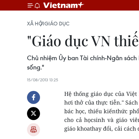
XÃ HỘI
GIÁO DỤC
"Giáo dục VN thiếu
Chủ nhiệm Ủy ban Tài chính-Ngân sách P
sống."
15/08/2013 13:25
Hệ thống giáo dục của Việt 
hơi thở của thực tiễn." Sác
bác học, thiếu kiếnthức phổ
cho cả họcsinh và giáo vi
giáo khoathay đổi, cải cách 