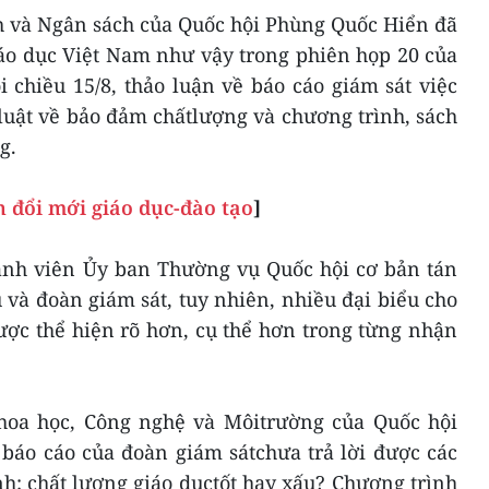
h và Ngân sách của Quốc hội Phùng Quốc Hiển đã
iáo dục Việt Nam như vậy trong phiên họp 20 của
chiều 15/8, thảo luận về báo cáo giám sát việc
luật về bảo đảm chấtlượng và chương trình, sách
g.
 đổi mới giáo dục-đào tạo
]
hành viên Ủy ban Thường vụ Quốc hội cơ bản tán
và đoàn giám sát, tuy nhiên, nhiều đại biểu cho
ược thể hiện rõ hơn, cụ thể hơn trong từng nhận
oa học, Công nghệ và Môitrường của Quốc hội
báo cáo của đoàn giám sátchưa trả lời được các
h: chất lượng giáo dụctốt hay xấu? Chương trình