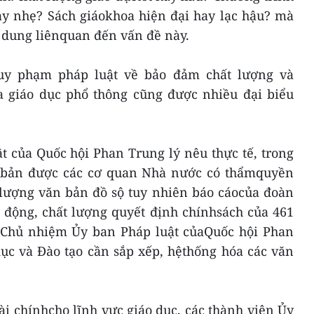
ay nhẹ? Sách giáokhoa hiện đại hay lạc hậu? mà
i dung liênquan đến vấn đề này.
uy phạm pháp luật về bảo đảm chất lượng và
a giáo dục phổ thông cũng được nhiều đại biểu
 của Quốc hội Phan Trung lý nêu thực tế, trong
 bản được các cơ quan Nhà nước có thẩmquyền
 lượng văn bản đồ sộ tuy nhiên báo cáocủa đoàn
 động, chất lượng quyết định chínhsách của 461
 Chủ nhiệm Ủy ban Pháp luật củaQuốc hội Phan
ục và Đào tạo cần sắp xếp, hệthống hóa các văn
ài chínhcho lĩnh vực giáo dục, các thành viên Ủy