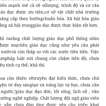
riển mạnh mẽ cả về sốlượng, trình độ và cơ cấu
áo dục được ưu tiên,cơ sở vật chất nhà trường
 nâng cấp theo hướngchuẩn hóa. Xã hội hóa giáo
ng xã hội tronggiáo dục được thực hiện tốt hơn.
hỉ rarằng chất lượng giáo dục phổ thông nhìn
ược mụctiêu giáo dục cũng như yêu cầu phát
t nướcvà còn thấp so với các nước tiên tiến. Việc
mpháp luật nói chung còn chậm tiến độ, chưa
u tính cụ thể, khả thi.
hoa còn thiên vềtruyền đạt kiến thức, chưa chú
yện tư duy sángtạo và năng lực tự học, chưa cân
người,"giáo dục đạo đức, lối sống, lịch sử , văn
ướng nghề nghiệp. Chất lượng đội ngũ giáo viên
c vẫn chưa đáp ứng được yêu cầu triển khai