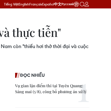
Tiếng Việt
English
Français
Español
中文
Русский
và thực tiễn"
am còn "thiếu hơi thở thời đại và cuộc
ĐỌC NHIỀU
Vụ gian lận điểm thi tại Tuyên Quang:
Sáng mai (5/8), công bố phương án xử lý