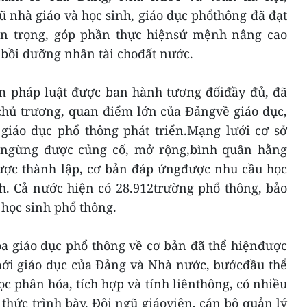
gũ nhà giáo và học sinh, giáo dục phổthông đã đạt
n trọng, góp phần thực hiệnsứ mệnh nâng cao
à bồi dưỡng nhân tài chođất nước.
 pháp luật được ban hành tương đốiđầy đủ, đã
chủ trương, quan điểm lớn của Đảngvề giáo dục,
 giáo dục phổ thông phát triển.Mạng lưới cơ sở
 ngừng được củng cố, mở rộng,bình quân hằng
ợc thành lập, cơ bản đáp ứngđược nhu cầu học
h. Cả nước hiện có 28.912trường phổ thông, bảo
 học sinh phổ thông.
oa giáo dục phổ thông về cơ bản đã thể hiệnđược
mới giáo dục của Đảng và Nhà nước, bướcđầu thể
 phân hóa, tích hợp và tính liênthông, có nhiều
 thức trình bày. Đội ngũ giáoviên, cán bộ quản lý