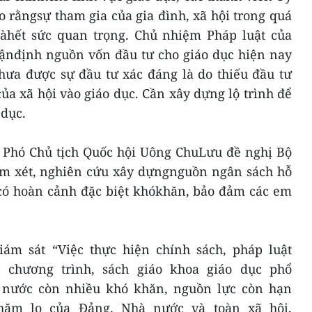
 rằngsự tham gia của gia đình, xã hội trong quá
 làhết sức quan trọng. Chủ nhiệm Pháp luật của
ậnđịnh nguồn vốn đầu tư cho giáo dục hiện nay
hưa được sự đầu tư xác đáng là do thiếu đầu tư
của xã hội vào giáo dục. Cần xây dựng lộ trình để
dục.
 Phó Chủ tịch Quốc hội Uông ChuLưu đề nghị Bộ
em xét, nghiên cứu xây dựngnguồn ngân sách hỗ
n có hoàn cảnh đặc biệt khókhăn, bảo đảm các em
ám sát “Việc thực hiện chính sách, pháp luật
 chương trình, sách giáo khoa giáo dục phổ
t nước còn nhiều khó khăn, nguồn lực còn hạn
chăm lo của Đảng, Nhà nước và toàn xã hội,