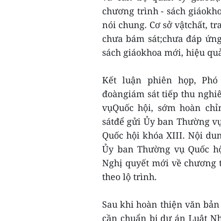
chương trình - sách giáokh
nói chung. Cơ sở vậtchất, tr
chưa bám sát;chưa đáp ứng
sách giáokhoa mới, hiệu quả
Kết luận phiên họp, Phó
đoàngiám sát tiếp thu nghi
vụQuốc hội, sớm hoàn chỉ
sátđể gửi Ủy ban Thường vụ 
Quốc hội khóa XIII. Nội du
Ủy ban Thường vụ Quốc hộ
Nghị quyết mới về chương t
theo lộ trình.
Sau khi hoàn thiện văn bản
cần chuẩn bị dự án Luật Nh