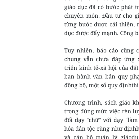
giáo dục đã có bước phát t
chuyên môn. Đầu tư cho gi
từng bước được cải thiện,
dục được đẩy mạnh. Công bằ
Tuy nhiên, báo cáo cũng c
chung vẫn chưa đáp ứng đ
triển kinh tế-xã hội của đấ
ban hành văn bản quy phạ
đồng bộ, một số quy địnhthiế
Chương trình, sách giáo k
trọng đúng mức việc rèn lu
đối dạy "chữ" với dạy "làm 
hóa dân tộc cũng như địnhh
và cán bộ quản lý giáodụ