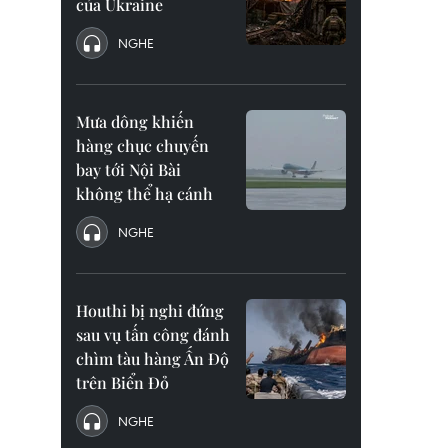
của Ukraine
NGHE
Mưa dông khiến
hàng chục chuyến
bay tới Nội Bài
không thể hạ cánh
NGHE
Houthi bị nghi đứng
sau vụ tấn công đánh
chìm tàu hàng Ấn Độ
trên Biển Đỏ
NGHE