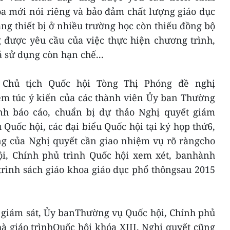
oa mới nói riêng và bảo đảm chất lượng giáo dục
ang thiết bị ở nhiều trường học còn thiếu đồng bộ
 được yêu cầu của việc thực hiện chương trình,
 sử dụng còn hạn chế...
 Chủ tịch Quốc hội Tòng Thị Phóng đề nghị
êm túc ý kiến của các thành viên Ủy ban Thường
nh báo cáo, chuẩn bị dự thảo Nghị quyết giám
Quốc hội, các đại biểu Quốc hội tại ký họp thứ6,
ng của Nghị quyết cần giao nhiệm vụ rõ ràngcho
i, Chính phủ trình Quốc hội xem xét, banhành
rình sách giáo khoa giáo dục phổ thôngsau 2015
 giám sát, Ủy banThường vụ Quốc hội, Chính phủ
à giáo trìnhQuốc hội khóa XIII. Nghị quyết cũng