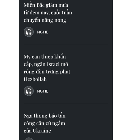
Miền Bắc giảm mưa
từ đêm nay, cuối tuần
chuyển nắng nóng
NGHE
Mỹ can thiệp khẩn
cấp, ngăn Israel mở
rộng đòn trừng phạt
Hezbollah
NGHE
Nga thông báo tấn
công căn cứ ngầm
của Ukraine