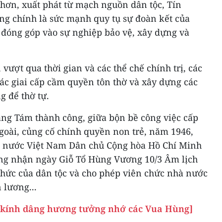
a hơn, xuất phát từ mạch nguồn dân tộc, Tín
g chính là sức mạnh quy tụ sự đoàn kết của
đóng góp vào sự nghiệp bảo vệ, xây dựng và
 vượt qua thời gian và các thể chế chính trị, các
c giai cấp cầm quyền tôn thờ và xây dựng các
g để thờ tự.
ng Tám thành công, giữa bộn bề công việc cấp
goài, củng cố chính quyền non trẻ, năm 1946,
i nước Việt Nam Dân chủ Cộng hòa Hồ Chí Minh
ông nhận ngày Giỗ Tổ Hùng Vương 10/3 Âm lịch
thức của dân tộc và cho phép viên chức nhà nước
 lương...
 kính dâng hương tưởng nhớ các Vua Hùng]