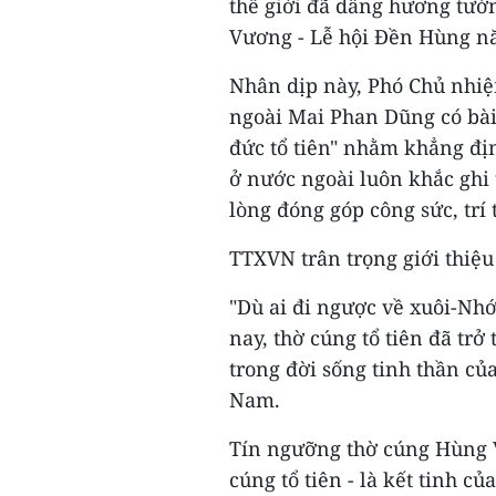
thế giới đã dâng hương tưở
Vương - Lễ hội Đền Hùng n
Nhân dịp này, Phó Chủ nhi
ngoài Mai Phan Dũng có bài
đức tổ tiên" nhằm khẳng đị
ở nước ngoài luôn khắc ghi 
lòng đóng góp công sức, trí
TTXVN trân trọng giới thiệu 
"Dù ai đi ngược về xuôi-Nh
nay, thờ cúng tổ tiên đã trở 
trong đời sống tinh thần củ
Nam.
Tín ngưỡng thờ cúng Hùng V
cúng tổ tiên - là kết tinh c