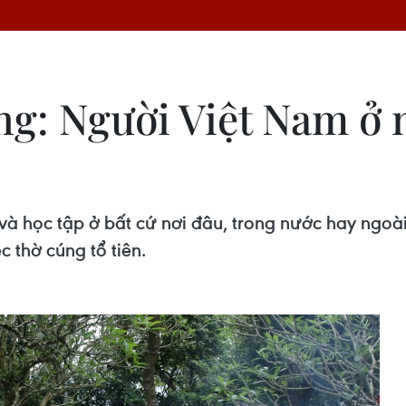
g: Người Việt Nam ở n
à học tập ở bất cứ nơi đâu, trong nước hay ngoài 
c thờ cúng tổ tiên.