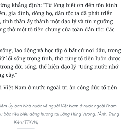
ng khẳng định: "Từ lòng biết ơn đến tôn kính
ên, gia đình, dòng họ, dân tộc ta đã phát triển
, tinh thần ấy thành một đạo lý và tín ngưỡng
ng thờ một tổ tiên chung của toàn dân tộc: Các
sống, lao động và học tập ở bất cứ nơi đâu, trong
ữ lối sống trọng tình, thờ cúng tổ tiên luôn được
g trong đời sống, thể hiện đạo lý “Uống nước nhớ
g cây."
hiệm Ủy ban Nhà nước về người Việt Nam ở nước ngoài Phạm
u bào tiêu biểu dâng hương tại Lăng Hùng Vương. (Ảnh: Trung
Kiên/TTXVN)