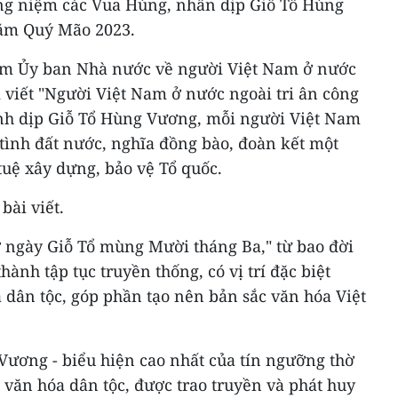
ng niệm các Vua Hùng, nhân dịp Giỗ Tổ Hùng
ăm Quý Mão 2023.
ệm Ủy ban Nhà nước về người Việt Nam ở nước
 viết "Người Việt Nam ở nước ngoài tri ân công
nh dịp Giỗ Tổ Hùng Vương, mỗi người Việt Nam
tình đất nước, nghĩa đồng bào, đoàn kết một
 tuệ xây dựng, bảo vệ Tổ quốc.
bài viết.
ớ ngày Giỗ Tổ mùng Mười tháng Ba," từ bao đời
thành tập tục truyền thống, có vị trí đặc biệt
a dân tộc, góp phần tạo nên bản sắc văn hóa Việt
ương - biểu hiện cao nhất của tín ngưỡng thờ
ủa văn hóa dân tộc, được trao truyền và phát huy