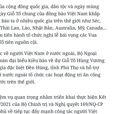
của cộng đồng quốc gia, dân tộc và ngày mùng
gày Giỗ Tổ chung của đồng bào Việt Nam khắp
 bào ta ở nhiều quốc gia trên thế giới như Séc,
Thái Lan, Lào, Nhật Bản, Australia, Mỹ, Canada...
 tiến hành tổ chức nghi lễ bái vọng các Vua
ổ tiên nguồn cội.
 về người Việt Nam ở nước ngoài, Bộ Ngoại
Đoàn đại biểu kiều bào về dự Giỗ Tổ Hùng Vương
 gia đặc biệt Đền Hùng, tỉnh Phú Thọ và hỗ trợ
 nước ngoài tổ chức các hoạt động tri ân công
ớc trên thế giới.
ệm vụ quan trọng nhằm triển khai thực hiện Kết
/2021 của Bộ Chính trị và Nghị quyết 169/NQ-CP
hủ về tiếp tục đẩy mạnh công tác người Việt