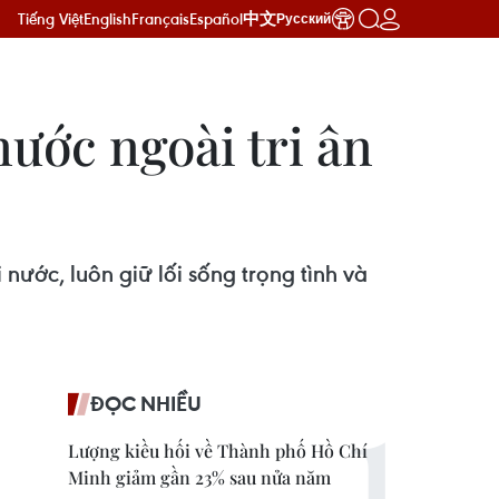
Tiếng Việt
English
Français
Español
中文
Русский
ước ngoài tri ân
nước, luôn giữ lối sống trọng tình và
ĐỌC NHIỀU
Lượng kiều hối về Thành phố Hồ Chí
Minh giảm gần 23% sau nửa năm