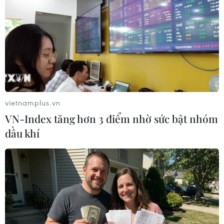
TIN LIÊN QUAN
vietnamplus.vn
VN-Index tăng hơn 3 điểm nhờ sức bật nhóm
dầu khí
Lộ diện nghi can nước ngoài thứ hai vụ