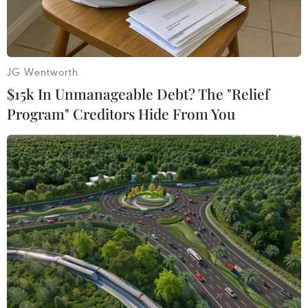
JG Wentworth
$15k In Unmanageable Debt? The "Relief
Program" Creditors Hide From You
Samantha Lewthwaite và chồng. (Nguồn: REX)
Một góa phụ người Anh đã tham gia khủng bố,
có biệt danh "Góa phụ trắng," đang trực tiếp
huấn luyện một đạo quân những kẻ đánh bom
tự sát cho lực lượng Nhà nước Hồi giáo (IS) tự
xưng.