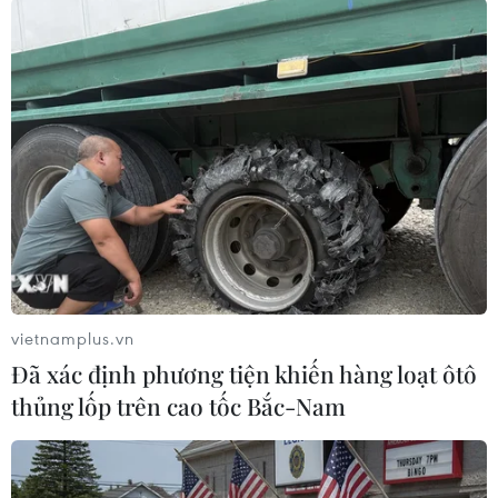
#Nhà nước Hồi giáo tự xưng IS
#Interpol
#Tấn công khủng bố
#Góa phụ trắng
#Siêu thị Westgate
#Kenya
#Al-Shabab
#Tàu điện ngầm
Anh
vietnamplus.vn
Đã xác định phương tiện khiến hàng loạt ôtô
thủng lốp trên cao tốc Bắc-Nam
Theo dõi VietnamPlus