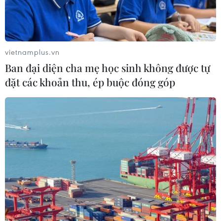
Interpol phát lệnh truy nã “góa phụ trắng”
quốc tế
vietnamplus.vn
Ban đại diện cha mẹ học sinh không được tự
27/09/2013 04:07
đặt các khoản thu, ép buộc đóng góp
Tổ chức Cảnh sát quốc tế (Interpol) ngày 26/9 phát lệnh
truy nã với Samantha Lewthwaite - phụ nữ Anh có biệt
danh “góa phụ trắng.”