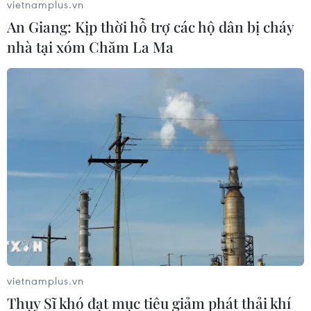
vietnamplus.vn
An Giang: Kịp thời hỗ trợ các hộ dân bị cháy
nhà tại xóm Chăm La Ma
vietnamplus.vn
Thụy Sĩ khó đạt mục tiêu giảm phát thải khí