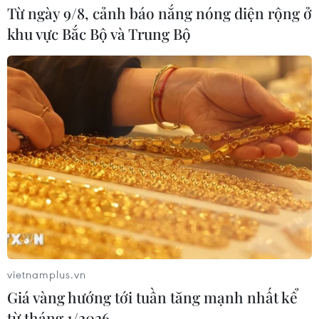
Từ ngày 9/8, cảnh báo nắng nóng diện rộng ở
Đức tuyên án chung thân đối tượng
khu vực Bắc Bộ và Trung Bộ
gây vụ lao xe vào đám đông ở
Munich
06/08/2026 15:57
Italy và Hy Lạp trở thành điểm nóng
của virus Tây sông Nile
06/08/2026 13:24
Bão Dolphin hướng vào miền Đông
Trung Quốc, cảnh báo mưa lớn trên
diện rộng
vietnamplus.vn
06/08/2026 08:36
Giá vàng hướng tới tuần tăng mạnh nhất kể
từ tháng 1/2026