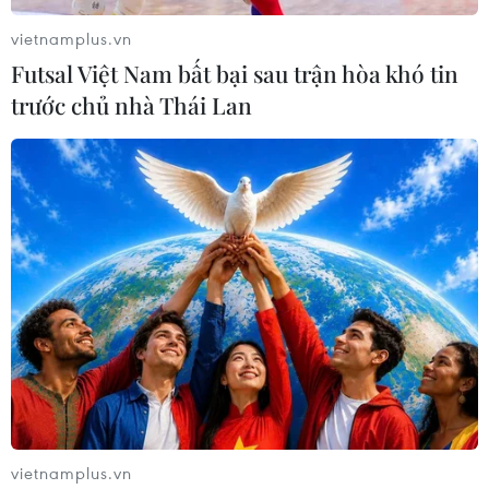
vietnamplus.vn
Futsal Việt Nam bất bại sau trận hòa khó tin
trước chủ nhà Thái Lan
vietnamplus.vn