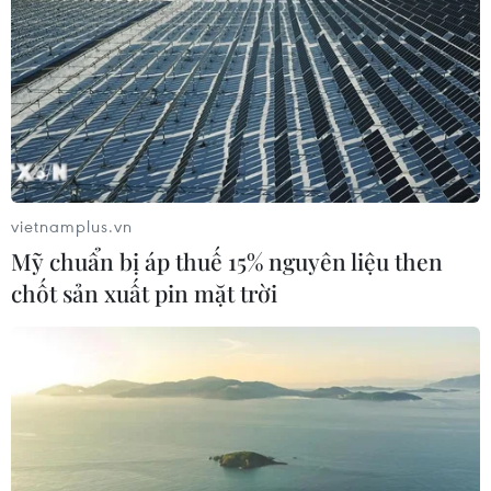
vietnamplus.vn
Mỹ chuẩn bị áp thuế 15% nguyên liệu then
chốt sản xuất pin mặt trời