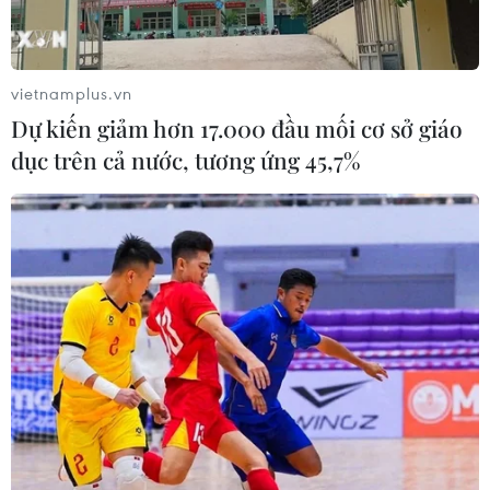
vietnamplus.vn
Dự kiến giảm hơn 17.000 đầu mối cơ sở giáo
dục trên cả nước, tương ứng 45,7%
Kinh tế Thủ đô năm 2024 và ba kịch bản
tăng trưởng trong năm 2025
12/12/2024 07:50
Chủ tịch Ủy ban Nhân dân thành phố Trần Sỹ Thanh cho
biết lần đầu tiên thành phố thu ngân sách vượt 500.000
tỷ đồng; thành phố đã hoàn thành 23/24 chỉ tiêu kinh tế-
xã hội, có 6 chỉ tiêu vượt kế hoạch.