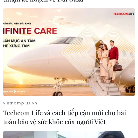
#thành tựu kinh tế-xã hội Thủ đô
#Triển lãm
#Quốc khánh 2/9
#trại sáng tác
#quy hoạch thủ đô
TP. Hà Nội
vietnamplus.vn
Techcom Life và cách tiếp cận mới cho bài
Theo dõi VietnamPlus
toán bảo vệ sức khỏe của người Việt