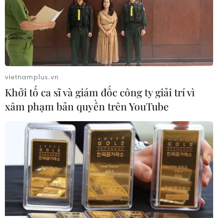
06/08/2026 01:26
Khắc phục thẻ vàng IUU: “Lá chắn”
bảo vệ ngư trường từ cơ sở
06/08/2026 00:55
vietnamplus.vn
Khởi tố ca sĩ và giám đốc công ty giải trí vì
xâm phạm bản quyền trên YouTube
Thông tin mới về vụ cháy lớn tại khu
vực chợ Biên Hòa
06/08/2026 00:44
Thời tiết ngày 6/8: Bão số 3 đã di
chuyển ra ngoài Biển Đông
05/08/2026 23:15