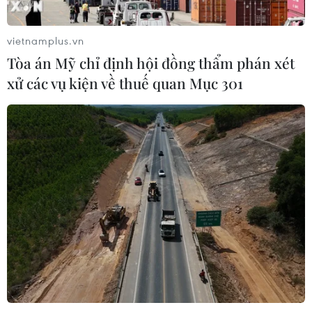
vietnamplus.vn
Xem thêm
Tòa án Mỹ chỉ định hội đồng thẩm phán xét
xử các vụ kiện về thuế quan Mục 301
CƠ QUAN CHỦ QUẢN: THÔNG TẤN XÃ VIỆT NAM
Tổng Biên tập: TRẦN TIẾN DUẨN
Phó Tổng Biên tập: NGUYỄN THỊ TÁM, KHÚC THANH
THỦY
Sở hữu trí tuệ
Quy định sử dụng
RSS
Hỗ trợ
Ngôn ngữ
TTXVN