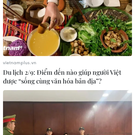
bền vững
06/08/2026 01:55
Tạo sinh kế, mở đường thoát nghèo
cho đồng bào Khmer
06/08/2026 01:54
vietnamplus.vn
Du lịch 2/9: Điểm đến nào giúp người Việt
Xe tải cẩu tông sập cầu Đắk Lung tại
được “sống cùng văn hóa bản địa”?
Đồng Nai, hai người thoát nạn
06/08/2026 01:54
Dự kiến giảm hơn 17.000 đầu mối cơ
sở giáo dục trên cả nước, tương ứng
45,7%