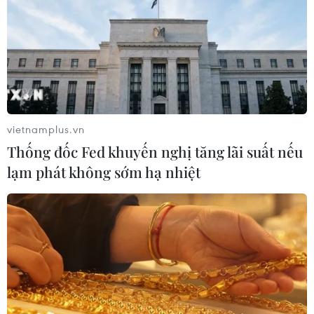
30/06/2025 03:50
Việc sáp nhập mở ra không gian phát triển mới để Thủ
đô Hà Nội phát huy tốt hơn nữa vai trò đầu tàu, động
lực tăng trưởng đối với Vùng Thủ đô, Vùng kinh tế trọng
điểm Bắc Bộ và cả nước.
vietnamplus.vn
Thống đốc Fed khuyến nghị tăng lãi suất nếu
lạm phát không sớm hạ nhiệt