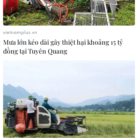
vietnamplus.vn
Mưa lớn kéo dài gây thiệt hại khoảng 15 tỷ
đồng tại Tuyên Quang
Ảnh chỉ mang tính minh họa. (Nguồn: TTXVN)
Ủy ban Nhân dân thành phố Hà Nội vừa ban
hành Công văn số 3944/UBND-KGVX về việc
thực hiện Đề án triển lãm thành tựu kinh tế-xã
hội nhân dịp kỷ niệm 80 năm Ngày Quốc khánh