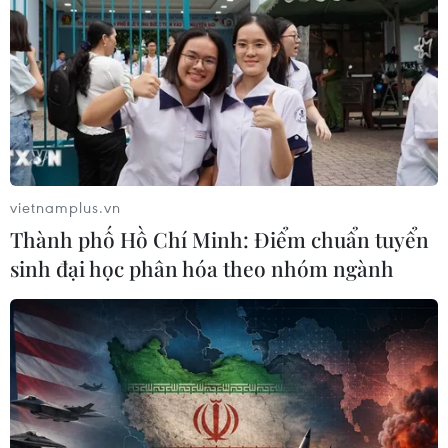
Tỉnh Quảng Ninh mở hướng kết nối
mới với chuỗi kinh tế phía Bắc
09/08/2026 08:04
Lâm Đồng: Mưa lớn gây sạt lở đèo
Con Ó, cây đổ trên đèo Bảo Lộc
vietnamplus.vn
09/08/2026 06:20
Thành phố Hồ Chí Minh: Điểm chuẩn tuyển
sinh đại học phân hóa theo nhóm ngành
Xe tải va chạm xe máy tại Đắk Lắk
làm hai người thương vong
08/08/2026 14:58
Bí thư Thành ủy Hà Nội thúc tiến độ