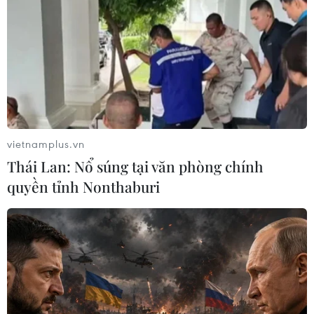
#xe tập lái
TP. Hà Nội
Theo dõi VietnamPlus
vietnamplus.vn
Thái Lan: Nổ súng tại văn phòng chính
quyền tỉnh Nonthaburi
TIN LIÊN QUAN