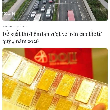
vietnamplus.vn
Đề xuất thí điểm làn vượt xe trên cao tốc từ
quý 4 năm 2026
Hà Nội yêu cầu xử lý nghiêm tình trạng
"chống trượt" về đào tạo lái xe
08/08/2018 14:49
Giám đốc Sở Giao thông Vận tải Hà Nội yêu cầu kiểm
tra, đề xuất xử lý nghiêm các vi phạm (nếu có) tình
trạng "chống trượt" trong đào tạo bằng lái xe tại một số
trung tâm đào tạo.