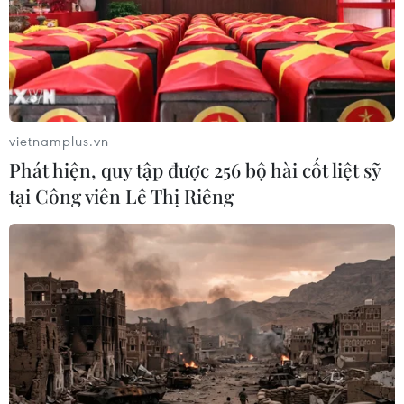
vietnamplus.vn
Phát hiện, quy tập được 256 bộ hài cốt liệt sỹ
tại Công viên Lê Thị Riêng