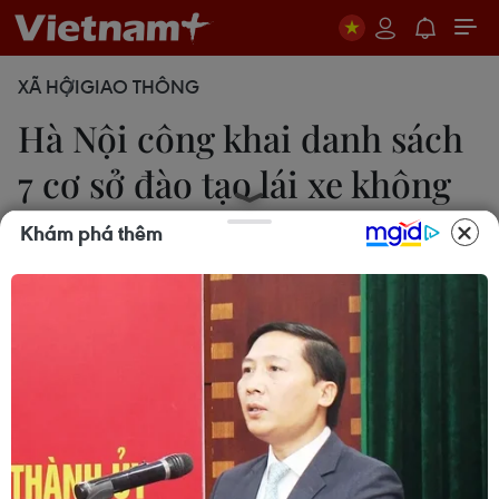
XÃ HỘI
GIAO THÔNG
Hà Nội công khai danh sách
7 cơ sở đào tạo lái xe không
phép
Khám phá thêm
Tuyết Mai
16/08/2019 02:05
Bảy trung tâm đào tạo lái xe không phép ở Hà Nội
gồm điểm tập lái xe Hồng Anh, địa điểm tập lái xe
số 9, địa điểm tập lái xe Nguyễn Xiển, địa điểm
tập lái xe đường Đỗ Đức Dục...