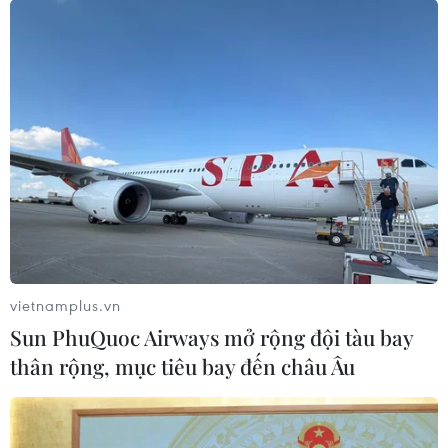
Sẽ thí điểm giám sát trực tiếp thi bằng lái
xe qua camera
09/07/2019 03:29
Ngoài việc tăng số câu hỏi thi lý thuyết, Tổng cục Đường
bộ cũng sẽ thí điểm giám sát trực tiếp thi bằng lái xe
qua hệ thống camera nhằm đảm bảo đầu ra cho người
thi.
vietnamplus.vn
Sun PhuQuoc Airways mở rộng đội tàu bay
thân rộng, mục tiêu bay đến châu Âu