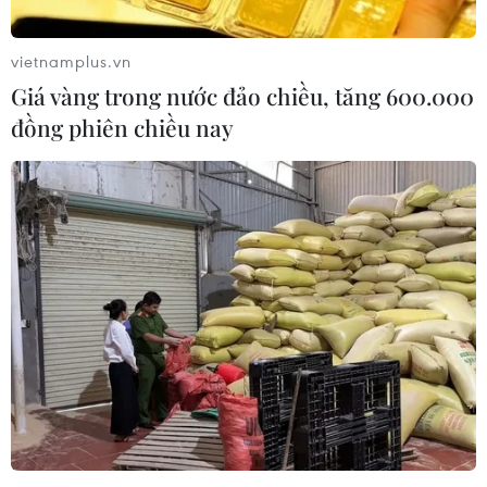
vietnamplus.vn
Giá vàng trong nước đảo chiều, tăng 600.000
đồng phiên chiều nay
Sử dụng điện thoại khi thi lái xe: Hủy kết
quả, cấm dự sát hạch 5 năm
15/02/2019 03:36