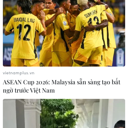
vi phạm nghiêm trọng luật giao thông./.
(TTXVN/Vietnam+)
vietnamplus.vn
ASEAN Cup 2026: Malaysia sẵn sàng tạo bất
ngờ trước Việt Nam
#Hà Nội
#cơ sở đào tạo lái xe
#địa điểm tập lái xe