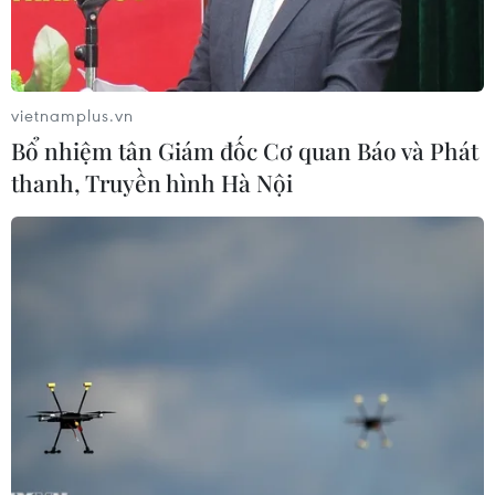
vietnamplus.vn
Bổ nhiệm tân Giám đốc Cơ quan Báo và Phát
thanh, Truyền hình Hà Nội
Sa hình sát hạch thực hành của một trung tâm đào tạo, sát
hạch lái xe. (Ảnh: Huy Hùng/Vietnam+)
Tin từ Sở Giao thông Vận tải Hà Nội, Sở này vừa
công khai danh sách bảy trung tâm đào tạo lái
xe không phép tại Hà Nội.