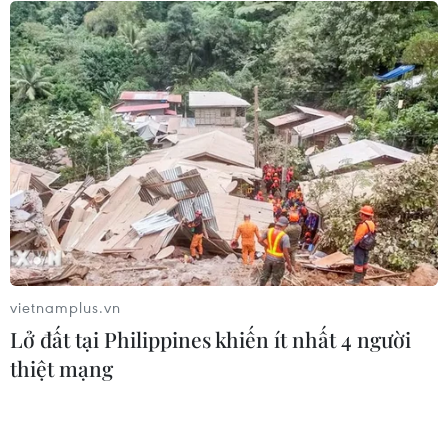
Giá dầu tăng khi nhà đầu tư thận
trọng trước tình hình Trung Đông
06/08/2026 09:03
Giá vàng tăng phiên thứ tư liên tiếp,
chạm mức cao nhất trong 7 tuần
06/08/2026 08:36
vietnamplus.vn
Lở đất tại Philippines khiến ít nhất 4 người
Xăng dầu trong nước đồng loạt giảm,
thiệt mạng
E10RON95-III xuống còn 22.324
đồng/lít
06/08/2026 08:07