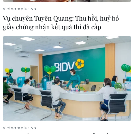
vietnamplus.vn
Vụ chuyên Tuyên Quang: Thu hồi, huỷ bỏ
giấy chứng nhận kết quả thi đã cấp
Đà Nẵng chủ trương phát triển ngành
nông nghiệp chất lượng cao
05/06/2021 01:10
Bí thư Thành ủy Nguyễn Văn Quảng cho rằng Đà Nẵng
cần hướng tới việc phát triển nông nghiệp chất lượng
cao, kết hợp nông nghiệp đô thị và nông nghiệp gắn
với du lịch.
vietnamplus.vn