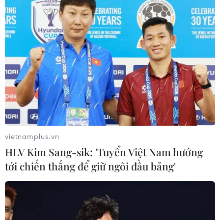
cao thành mũi nhọn kinh tế
15/12/2021 08:00
Giai đoạn 2021-2025, tỉnh Ninh Thuận đặt mục tiêu tăng
trưởng giá trị ngành nông nghiệp đạt từ 3-4%/năm;
trong đó, tăng trưởng giá trị sản xuất nông nghiệp ứng
dụng công nghệ cao đạt ừ 30-40%/năm.
vietnamplus.vn
HLV Kim Sang-sik: 'Tuyển Việt Nam hướng
tới chiến thắng để giữ ngôi đầu bảng'