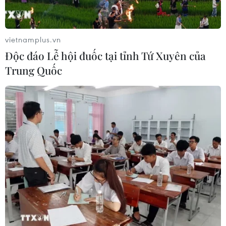
#dịch COVID-19
#Chương trình 04
#chuẩn nông thôn mới kiểu mẫu
#xây dựng đô thị xanh
#OCOP
#Hà Nội
TP. Hà Nội
vietnamplus.vn
Độc đáo Lễ hội đuốc tại tỉnh Tứ Xuyên của
Trung Quốc
Theo dõi VietnamPlus
TIN LIÊN QUAN