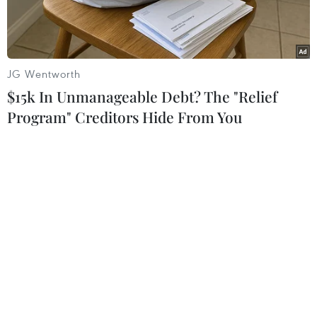
công nghệ cao.
JG Wentworth
$15k In Unmanageable Debt? The "Relief
Program" Creditors Hide From You
Phó Bí thư Thường trực Thành ủy Nguyễn Thị Tuyến phát biểu kết
luận hội nghị. (Nguồn: hanoimoi.com.vn)
Bà Nguyễn Thị Tuyến, Phó Bí thư Thường trực
Thành ủy Hà Nội yêu cầu trong xây dựng nông
thôn mới đề nghị các sở, ngành, quận, huyện,