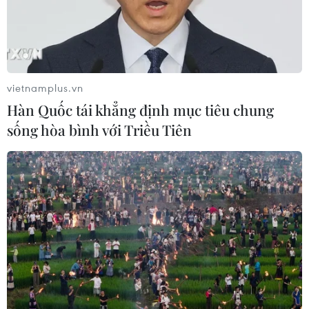
(TTXVN/Vietnam+)
vietnamplus.vn
Hàn Quốc tái khẳng định mục tiêu chung
sống hòa bình với Triều Tiên
#sản xuất nông nghiệp công nghệ cao
#Chương trình mục tiêu quốc gia xây dựng nông thôn