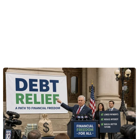
thị xã cần tập trung phát triển các mô hình sản
xuất nông nghiệp công nghệ cao, quyết tâm đạt
được mục tiêu trong lĩnh vực này, bởi đây chính
là một trong những khâu yếu của chương trình.
Bà Nguyễn Thị Tuyến phát biểu như vậy tại Hội
nghị giao ban về "Đẩy mạnh thực hiện hiệu quả
Chương trình mục tiêu quốc gia xây dựng nông
thôn mới gắn với cơ cấu lại ngành nông nghiệp
và phát triển kinh tế nông thôn, nâng cao đời
sống vật chất, tinh thần của nông dân giai đoạn
2021-2025" (Chương trình 04) tổ chức ngày 13/4.
Bên cạnh đó, các sở, ngành và các đơn vị liên
quan đẩy nhanh tiến độ phê duyệt điều chỉnh
quy hoạch chung xã, quy hoạch chi tiết trung
tâm xã và điểm dân cư nông thôn; quy hoạch