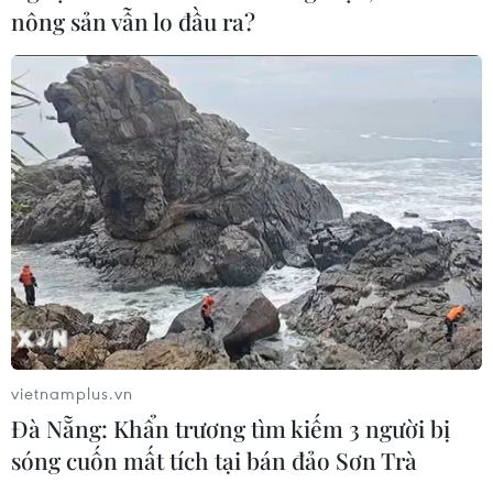
nông sản vẫn lo đầu ra?
CƠ QUAN CHỦ QUẢN: THÔNG TẤN XÃ VIỆT NAM
Tổng Biên tập: TRẦN TIẾN DUẨN
Phó Tổng Biên tập: NGUYỄN THỊ TÁM, KHÚC THANH
THỦY
Sở hữu trí tuệ
Quy định sử dụng
RSS
Hỗ trợ
vietnamplus.vn
Ngôn ngữ
TTXVN
Đà Nẵng: Khẩn trương tìm kiếm 3 người bị
Dịch vụ tin
Quảng cáo
sóng cuốn mất tích tại bán đảo Sơn Trà
Liên hệ