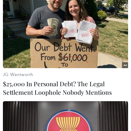
Hàn Quốc xem xét dỡ bỏ hoàn toàn các
biện pháp giãn cách phòng dịch
11/04/2022 22:49
Cơ quan chức năng đang trong quá trính thu thập ý
kiến nội bộ cũng như từ các chuyên gia, để đánh giá
toàn diện về biện pháp tổng thể dỡ bỏ hoàn toàn biện
pháp giãn cách xã hội phòng dịch COVID-19.
JG Wentworth
$25,000 In Personal Debt? The Legal
Settlement Loophole Nobody Mentions