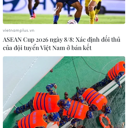
vietnamplus.vn
ASEAN Cup 2026 ngày 8/8: Xác định đối thủ
của đội tuyển Việt Nam ở bán kết
Dịch COVID-19: Hàn Quốc dỡ bỏ khuyến
cáo đặc biệt về đi lại
13/04/2022 09:27
Chính phủ Hàn Quốc ngày 13/4 thông báo quyết định
dỡ bỏ khuyến cáo đặc biệt áp dụng với tất cả hoạt