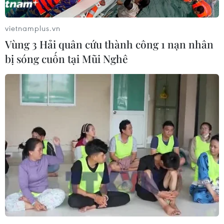
động đi lại với nước ngoài để phòng chống dịch
COVID-19.
vietnamplus.vn
Vùng 3 Hải quân cứu thành công 1 nạn nhân
bị sóng cuốn tại Mũi Nghê
COVID-19: Hàn Quốc công bố kế hoạch