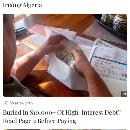
trường Algeria
#COVID-19
#giãn cách xã hội
#đeo khẩu trang
#Hàn Quốc
Hàn Quốc
JG Wentworth
Buried In $10,000+ Of High-Interest Debt?
Read Page 2 Before Paying
Theo dõi VietnamPlus