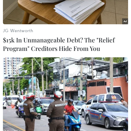
JG Wentworth
$15k In Unmanageable Debt? The "Relief
Program" Creditors Hide From You
Người dân đeo khẩu trang phòng dịch COVID-19 tại Seoul, Hàn
Quốc. (Ảnh: THX/TTXVN)
Chính phủ Hàn Quốc đã quyết định dỡ bỏ hoàn
toàn các biện pháp giãn cách phòng dịch
COVID-19 từ ngày 18/4, trừ quy định bắt buộc