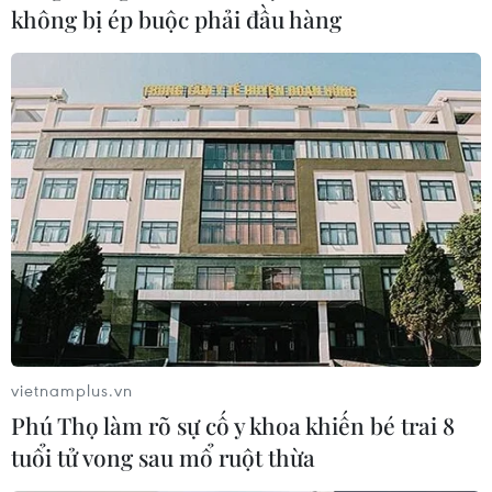
không bị ép buộc phải đầu hàng
94% số ca tử vong do COVID-19 tại Hàn
Quốc là người trên 60 tuổi
14/04/2022 08:17
Cơ quan Kiểm soát và Phòng ngừa dịch bệnh Hàn
Quốc (KDCA) công bố số liệu cho thấy có 318 ca
COVID-19 không qua khỏi trong ngày 14/4, nâng tổng
số ca tử vong vì căn bệnh này trên cả nước lên 20.352
ca
vietnamplus.vn
Phú Thọ làm rõ sự cố y khoa khiến bé trai 8
tuổi tử vong sau mổ ruột thừa