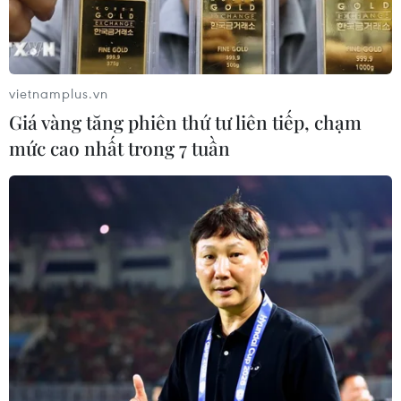
vietnamplus.vn
Giá vàng tăng phiên thứ tư liên tiếp, chạm
mức cao nhất trong 7 tuần
Một ngôi nhà nằm dưới các vết nứt trong bản. (Ảnh: Nguyễn
Oanh/TTXVN)
Mặc dù mùa mưa đã kết thúc tại Lai Châu
nhưng 36 hộ dân ở bản tái định cư Nậm Manh
(xã Nậm Manh, huyện Nậm Nhùn) vẫn đang lo
lắng khi trong bản xuất hiện những vết nứt, lún
địa chất, có nguy cơ sạt lở cao.