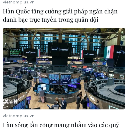
vietnamplus.vn
Hàn Quốc tăng cường giải pháp ngăn chặn
đánh bạc trực tuyến trong quân đội
#Sạt lở
#Mưa lũ
Lai Châu
Theo dõi VietnamPlus
vietnamplus.vn
Làn sóng tấn công mạng nhằm vào các quỹ