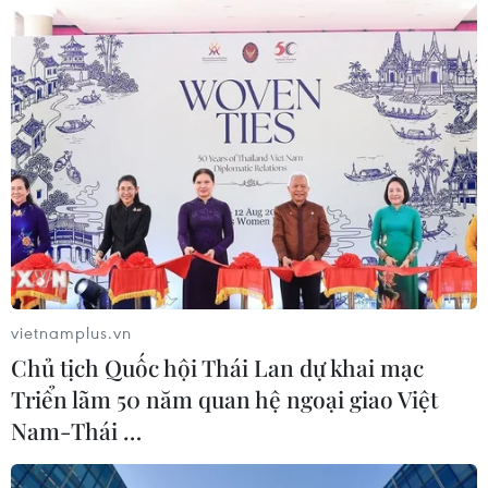
Mưa lớn kéo dài tại bản Pắc Pạ, xã Vàng San, đã gây
sạt lở taluy, ảnh hưởng trực tiếp đến một hộ gia đình
trong bản; trong khi đó điểm trường mầm non và nhà
của một số hộ dân trong bản bị ngập lụt.
vietnamplus.vn
Chủ tịch Quốc hội Thái Lan dự khai mạc
Triển lãm 50 năm quan hệ ngoại giao Việt
Nam-Thái …