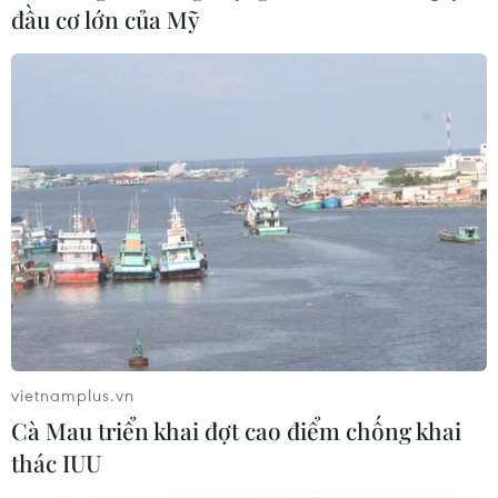
đầu cơ lớn của Mỹ
TIN LIÊN QUAN
Lai Châu: Mưa lớn gây ngập úng cục bộ,
vietnamplus.vn
Cà Mau triển khai đợt cao điểm chống khai
sạt lở đất tại bản Pắc Pạ
thác IUU
16/10/2024 10:57