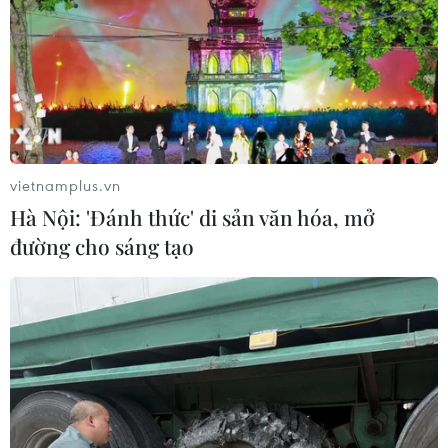
vietnamplus.vn
Hà Nội: 'Đánh thức' di sản văn hóa, mở
đường cho sáng tạo