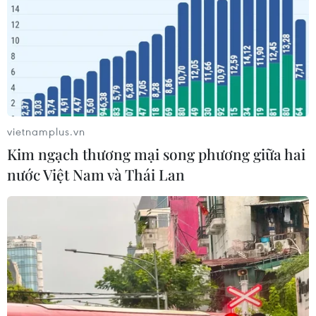
đến sản phẩm giảm cân dạng bút
tiêm
06/08/2026 07:05
Đại biểu Quốc hội băn khoăn khả
năng cân đối vốn 2 siêu dự án giao
thông
vietnamplus.vn
06/08/2026 07:00
Kim ngạch thương mại song phương giữa hai
nước Việt Nam và Thái Lan
TP Hồ Chí Minh: Dự án mở rộng
đường Phạm Văn Bạch vẫn dang dở
sau 20 năm
06/08/2026 06:56
Xây dựng phần mềm quản lý và bộ
chỉ số đánh giá cán bộ thực chất,