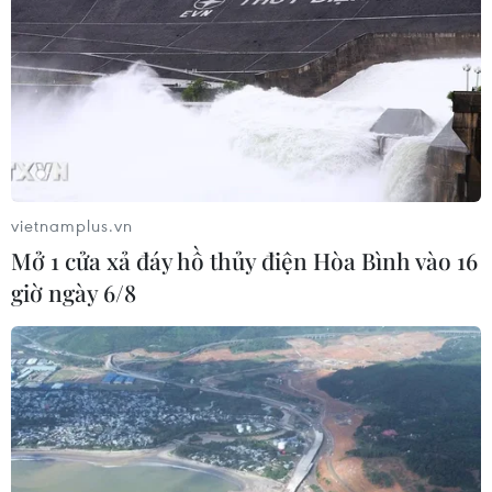
bảo an toàn cho người dân trong bản, theo dõi
chặt chẽ diễn biến mưa lũ để đánh giá các nguy
cơ xảy ra.
Theo ông Nguyễn Thành Đồng, Ủy ban Nhân
dân huyện phối hợp với các cơ quan chuyên
môn của tỉnh Lai Châu đã xuống kiểm tra thực
tế để xác định quy mô ảnh hưởng do thiên tai
vietnamplus.vn
trên địa bàn. Phương án trước mắt đưa ra là
Mở 1 cửa xả đáy hồ thủy điện Hòa Bình vào 16
những hộ bị ảnh hưởng trực tiếp sẽ được xen
giờ ngày 6/8
ghép vào những khu dân cư hiện có. Về lâu dài
sẽ bố trí nguồn lực, tìm địa điểm thuận lợi để hỗ
trợ dân cư trong khu vực chuyển đến, đảm bảo
an toàn cho người dân.
Không chỉ có điểm dân cư 36 hộ dân ở bản Nậm
Manh, nhiều khu vực khác trên địa bàn huyện