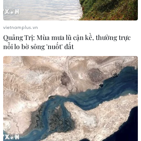
vietnamplus.vn
Quảng Trị: Mùa mưa lũ cận kề, thường trực
nỗi lo bờ sông 'nuốt' đất