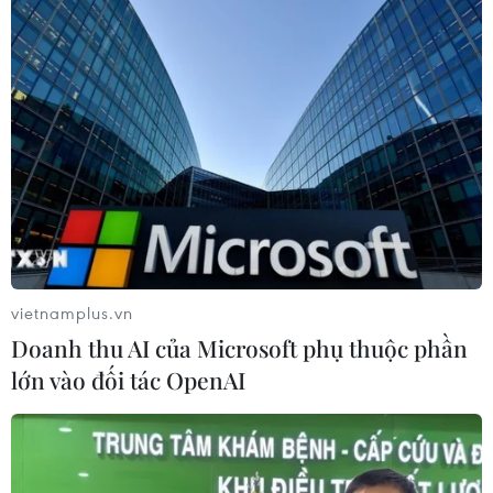
Lai Châu: Sạt lở gây ách tắc giao thông
trên quốc lộ 4D
09/09/2024 02:08
Đêm 8/9 và rạng sáng 9/9, mưa lớn kéo dài liên tục
khiến một lượng lớn đất đá sạt lở từ taluy dương đổ sập
chắn ngang quốc lộ 4D gần Khu du lịch Cầu kính Rồng
Mây.
vietnamplus.vn
Doanh thu AI của Microsoft phụ thuộc phần
lớn vào đối tác OpenAI