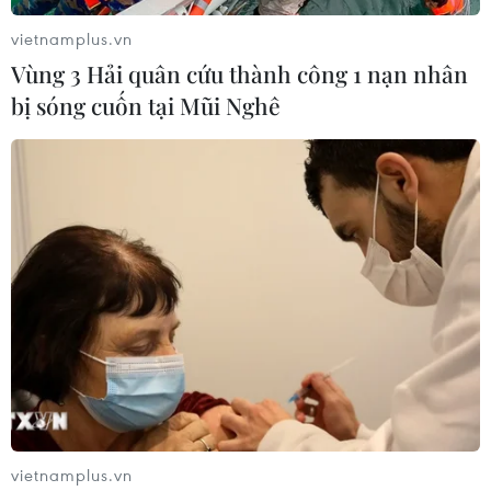
20-49% áp dụng với hàng ngàn sản phẩm bánh
vietnamplus.vn
kẹo, mứt Tết và các sản phẩm thiết yếu khác…
Vùng 3 Hải quân cứu thành công 1 nạn nhân
bị sóng cuốn tại Mũi Nghê
Người dân mua sắm tại siêu thị. (Ảnh: Đức Duy/Vietnam+)
vietnamplus.vn