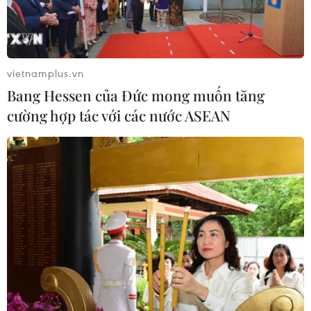
Giáp Thìn 2024 một cách đồng bộ.
Các sản phẩm mang thương hiệu Hapro do các
Công ty, đơn vị trong Tổng công ty trực tiếp sản
vietnamplus.vn
xuất đã có uy tín trên thị trường: Gạo Hapro
Bang Hessen của Đức mong muốn tăng
Đồng Tháp; Hạt điều rang Hapro; các sản phẩm
cường hợp tác với các nước ASEAN
rượu vang Thăng Long; bộ sản phẩm xúc xích,
chân giò hun khói, thịt gà, thịt ba chỉ xông khói;
bộ sản phẩm giò lụa, giò bò, giò gà...
Ngoài ra, các sản phẩm do các Đơn vị trực thuộc
và Công ty thành viên Tổng Công ty kinh doanh,
đặc trưng là bộ sản phẩm kinh doanh theo
chương trình khai thác đặc sản vùng miền tại
các tỉnh như: bưởi Diễn, miến dong, bún khô,
mỳ gạo, mộc nhĩ, nấm hương của Sơn La; bộ
sản phẩm đặc sản vùng miền của Yên Bái, Hà