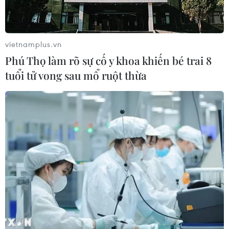
vietnamplus.vn
Phú Thọ làm rõ sự cố y khoa khiến bé trai 8
tuổi tử vong sau mổ ruột thừa
Hãng hàng không tăng chuyến, bố trí bay
đêm trong dịp cao điểm Tết
06/12/2023 09:32
Các hãng hàng không xây dựng kế hoạch tăng chuyến,