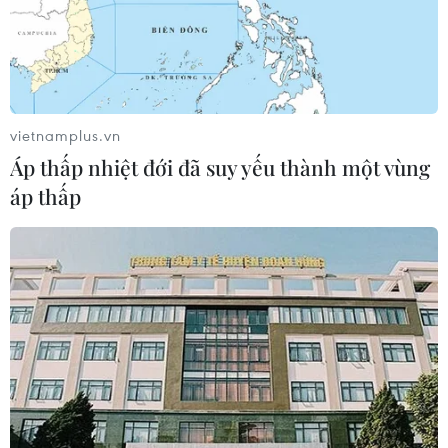
vietnamplus.vn
Áp thấp nhiệt đới đã suy yếu thành một vùng
áp thấp
Phục vụ hàng Tết: Chủ động nguồn cung
từ xăng dầu đến hàng thiết yếu
11/10/2023 02:21
Bộ Công Thương sẽ phối hợp chặt chẽ với các đơn vị
theo dõi sát diễn biến thị trường, kịp thời thực hiện hoặc
đề xuất lên Chính phủ các biện pháp nhằm bảo đảm
cân đối cung cầu hàng hóa thiết yếu.