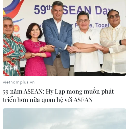
(Vietnam+)
vietnamplus.vn
59 năm ASEAN: Hy Lạp mong muốn phát
triển hơn nữa quan hệ với ASEAN
#hàng Tết
#bình ổn thị trường
#khuyến mại
TP. Hà Nội
Tp. Hồ Chí Minh