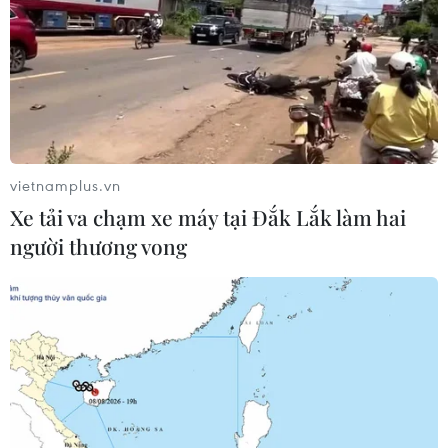
Doanh nghiệp chuẩn bị nguồn hàng, sẵn
sàng bình ổn thị trường dịp Tết Nguyên
đán
vietnamplus.vn
22/11/2023 01:42
Xe tải va chạm xe máy tại Đắk Lắk làm hai
Để chuẩn bị cho mùa mua sắm Tết Nguyên đán Giáp
người thương vong
Thìn 2024 sắp tới, Hà Nội đã triển khai nhiều giải pháp,
chủ động các phương án đáp ứng nhu cầu hàng hóa
tăng cao của người dân.