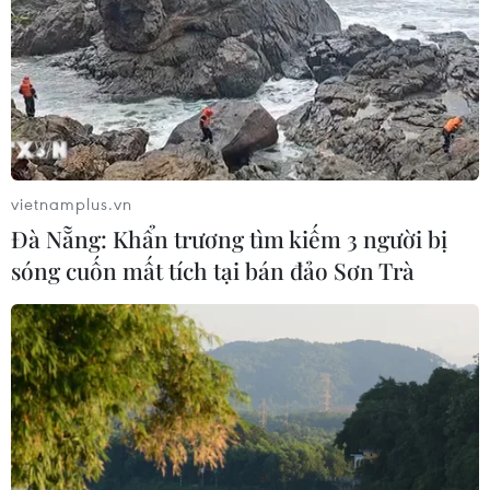
vietnamplus.vn
Đà Nẵng: Khẩn trương tìm kiếm 3 người bị
sóng cuốn mất tích tại bán đảo Sơn Trà
TIN CÙNG CHUYÊN MỤC
Thị trường vaccine thế giới chuyển