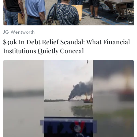
từ 5-10%.
JG Wentworth
$30k In Debt Relief Scandal: What Financial
Institutions Quietly Conceal
Nhiều chương trình khuyến mại hấp dẫn được doanh nghiệp
tung ra góp phần bình ổn thị trường. (Ảnh: Đức Duy/Vietnam+)
Hoạt động thương mại dịch vụ trong những
tháng cuối năm đã sôi động hơn. Bên cạnh các
chương trình khuyến mại kích cầu tiêu dùng