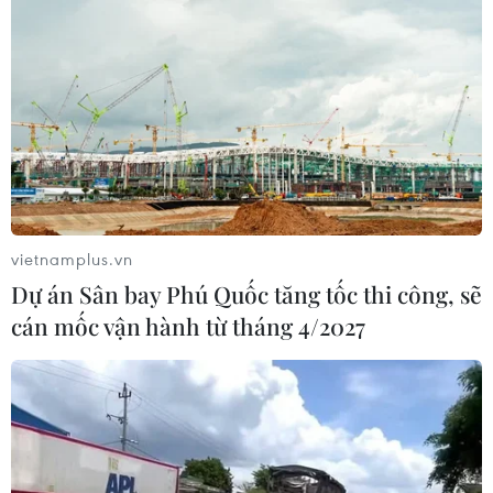
Theo dõi VietnamPlus
TIN LIÊN QUAN
vietnamplus.vn
Dự án Sân bay Phú Quốc tăng tốc thi công, sẽ
cán mốc vận hành từ tháng 4/2027