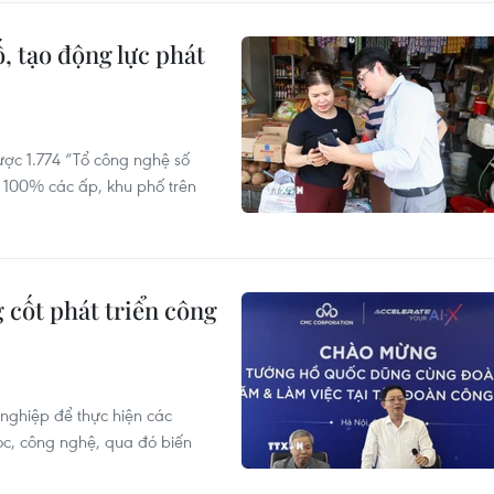
, tạo động lực phát
ược 1.774 “Tổ công nghệ số
i 100% các ấp, khu phố trên
 cốt phát triển công
nghiệp để thực hiện các
ọc, công nghệ, qua đó biến