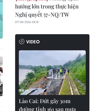
hướng lớn trong thực hiện
Nghị quyết 57-NQ/TW
07/08/2026 08:18
VIDEO
Lào Cai: Đứt gãy 30m
đường tỉnh 161 sau mưa