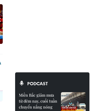
PODCAST
Miền Bắc giảm mưa
từ đêm nay, cuối tuần
chuyển nắng nóng