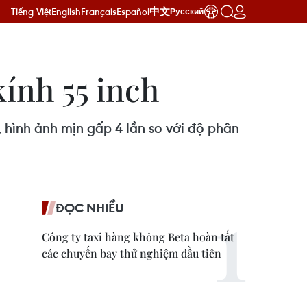
Tiếng Việt
English
Français
Español
中文
Русский
kính 55 inch
 hình ảnh mịn gấp 4 lần so với độ phân
ĐỌC NHIỀU
Công ty taxi hàng không Beta hoàn tất
các chuyến bay thử nghiệm đầu tiên