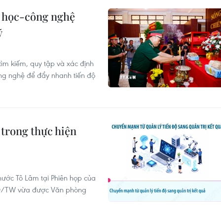
 học-công nghệ
ỹ
tìm kiếm, quy tập và xác định
ông nghệ để đẩy nhanh tiến độ
trong thực hiện
 nước Tô Lâm tại Phiên họp của
-NQ/TW vừa được Văn phòng