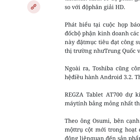
so với độphân giải HD.
Phát biểu tại cuộc họp bá
đốcbộ phận kinh doanh các 
này đặtmục tiêu đạt công s
thị trường nhưTrung Quốc v
Ngoài ra, Toshiba cũng c
hệđiều hành Android 3.2. T
REGZA Tablet AT700 dự ki
máytính bảng mỏng nhất thế
Theo ông Osumi, bên cạnh 
mộttrụ cột mới trong hoạt
động liênquan đến sản phẩm