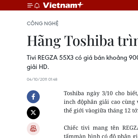
CÔNG NGHỆ
Hãng Toshiba trìn
Tivi REGZA 55X3 có giá bán khoảng 900.
giải HD.
04/10/2011 01:48
Toshiba ngày 3/10 cho biế
inch độphân giải cao cùng
thế giới vàogiữa tháng 12 tớ
Chiếc tivi mang tên REGZ
tấmmàn hình có độ phân giả