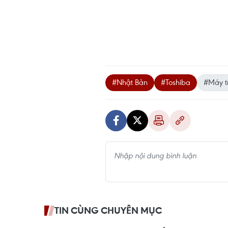
#Nhật Bản
#Toshiba
#Máy t
TIN CÙNG CHUYÊN MỤC