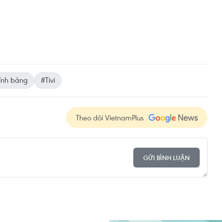
ính bảng
#Tivi
Theo dõi VietnamPlus
GỬI BÌNH LUẬN