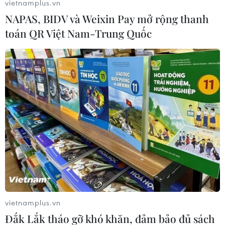
vietnamplus.vn
NAPAS, BIDV và Weixin Pay mở rộng thanh
toán QR Việt Nam-Trung Quốc
#Toyoda Gosei
#Toyo Tire & Rubber
#Túi khí
#Xe tải
Indonesia
Nhật Bản
vietnamplus.vn
Đắk Lắk tháo gỡ khó khăn, đảm bảo đủ sách
Theo dõi VietnamPlus