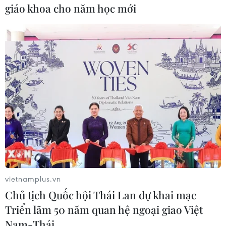
giáo khoa cho năm học mới
TIN CÙNG CHUYÊN MỤC
Các thương hiệu xe cao cấp của Đức
trong cuộc khủng hoảng lợi nhuận
04/08/2026 23:03
Bứt phá trước "tháng Ngâu": Hãng xe
vietnamplus.vn
đồng loạt bung chiêu kích cầu đa
Chủ tịch Quốc hội Thái Lan dự khai mạc
dạng
Triển lãm 50 năm quan hệ ngoại giao Việt
04/08/2026 04:29
Nam-Thái …