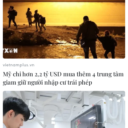
cận xe xăng
20/07/2026 15:45
Tesla lên kế hoạch mở rộng sản xuất
và tạo thêm việc làm tại Đức
20/07/2026 09:10
vietnamplus.vn
Mỹ chi hơn 2,2 tỷ USD mua thêm 4 trung tâm
Báo Indonesia: Việt Nam có lợi thế
giam giữ người nhập cư trái phép
trong cuộc đua hút đầu tư xe điện
18/07/2026 13:38
Mỹ buộc Tesla phải sửa lỗi đèn pha
gây chói cho gần 20.000 xe