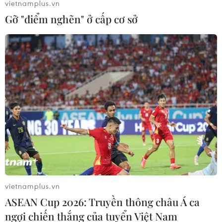
vietnamplus.vn
Gỡ "điểm nghẽn" ở cấp cơ sở
Mở rộng nhiều trường hợp “độ” linh
kiện xe nhưng không bị coi là cải tạo
27/07/2026 01:44
Bộ Xây dựng nói gì về việc đạp thốc
ga khi đưa xe ôtô đi đăng kiểm?
25/07/2026 03:28
Cổ phiếu Tesla lao dốc, vốn hóa thị
trường "bốc hơi" hơn 140 tỷ USD
vietnamplus.vn
24/07/2026 14:55
ASEAN Cup 2026: Truyền thông châu Á ca
ngợi chiến thắng của tuyển Việt Nam