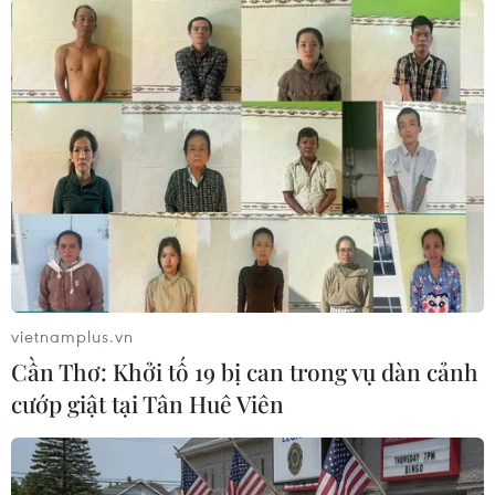
#Toyota
#Prius
#Triệu hồi
#Khách hàng
#Năng lượng Mặt trời
Anh
Theo dõi VietnamPlus
vietnamplus.vn
Cần Thơ: Khởi tố 19 bị can trong vụ dàn cảnh
cướp giật tại Tân Huê Viên
TIN CÙNG CHUYÊN MỤC