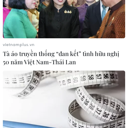
Theo dõi VietnamPlus
vietnamplus.vn
Tà áo truyền thống “đan kết” tình hữu nghị
TIN CÙNG CHUYÊN MỤC
50 năm Việt Nam-Thái Lan
Meta tung công cụ AI lập trình tự
động cho nhà phát triển
06/08/2026 06:40
Doanh thu AI của Microsoft phụ
thuộc phần lớn vào đối tác OpenAI
06/08/2026 06:31