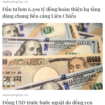
vietnamplus.vn
Đầu tư hơn 6.209 tỷ đồng hoàn thiện hạ tầng
Chọn đúng đầu tàu: Danh mục
dùng chung Bến cảng Liên Chiểu
doanh nghiệp nhà nước mạnh và bài
toán giao nhiệm vụ
06/08/2026 00:56
Phát triển mô hình AI giải mã “ngôn
ngữ của não bộ”
05/08/2026 23:26
Hưởng ứng Ngày An
ninh mạng Việt Nam: Những thông
điệp thiết thực về an toàn số
vietnamplus.vn
05/08/2026 22:58
Đồng USD trước bước ngoặt do đồng yen