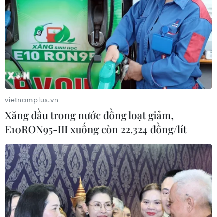
vietnamplus.vn
Xăng dầu trong nước đồng loạt giảm,
E10RON95-III xuống còn 22.324 đồng/lít
#Nhận diện vân tay
#Phần mềm
#Anh em sinh đôi
#IYIE 2012
Anh