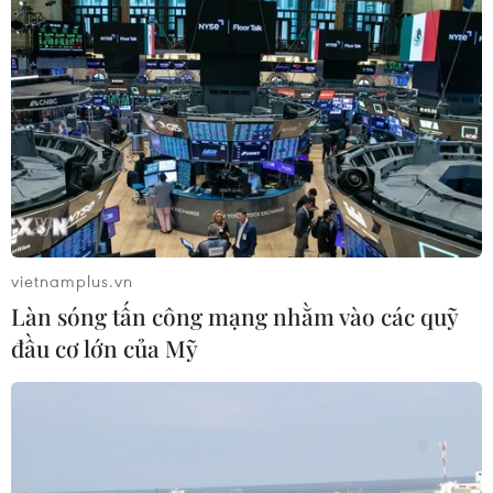
Hỗ trợ phụ nữ tỉnh miền núi, biên
giới khởi nghiệp gắn với khoa học
công nghệ
05/08/2026 09:39
Lần đầu tiên vinh danh doanh
nghiệp kiến tạo đất nước tại Better
Choice Awards
05/08/2026 09:30
vietnamplus.vn
Làn sóng tấn công mạng nhằm vào các quỹ
VNPT-VRG và cái “bắt tay” chiến
đầu cơ lớn của Mỹ
lược của để xây mô hình khu công
nghiệp công nghệ số
05/08/2026 02:59