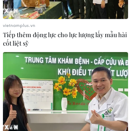
04/08/2026 08:08
vietnamplus.vn
Xem thêm
Tiếp thêm động lực cho lực lượng lấy mẫu hài
cốt liệt sỹ
CƠ QUAN CHỦ QUẢN: THÔNG TẤN XÃ VIỆT NAM
Tổng Biên tập: TRẦN TIẾN DUẨN
Phó Tổng Biên tập: NGUYỄN THỊ TÁM, KHÚC THANH
THỦY
Sở hữu trí tuệ
Quy định sử dụng