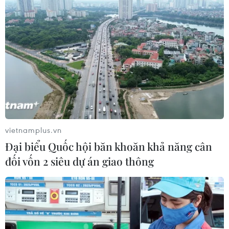
năm 2010 và giải Nhì với phần mềm “English
for kid” (Tiếng Anhdành cho trẻ em) năm 2011
tại “ Cuộc thi sáng tạo dành cho thanh thiếuniên
nhi đồng toàn quốc” (VIFOTEC).
Hoàng Anh-Anh Tiến cùng với Câu lạc bộ sáng
tạo trẻ thành phố Đà Nẵng đang cónhững
nghiên cứu mới trong chế tạo rôbốt và công
nghệ sử dụng năng lượngtừ thiên nhiên. Tháng
vietnamplus.vn
6/2012, Hoàng Anh-Anh Tiến và Minh Châu sẽ
Đại biểu Quốc hội băn khoăn khả năng cân
đạidiện cho học sinh, sinh viên thành phố Đà
đối vốn 2 siêu dự án giao thông
Nẵng tham gia cuộc thi “Tàinăng khoa học trẻ
thế giới" tại Thái Lan./.
Khánh Hương (TTXVN)