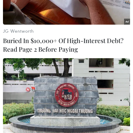
JG Wentworth
Buried In $10,000+ Of High-Interest Debt?
Read Page 2 Before Paying
Sinh viên tình nguyện tham gia Lễ ra quân Chương trình “Tiếp
sức mùa thi” năm 2026 tại Trường THPT Hùng Vương (phường
Chợ Lớn, Thành phố Hồ Chí Minh). (Ảnh: Trung Tuyến/TTXVN)
Sáng 7/6, tại Trường Trung học phổ thông Hùng
Vương (phường Chợ Lớn), Hội Sinh viên Việt
Nam Thành phố Hồ Chí Minh phối hợp với Nhà