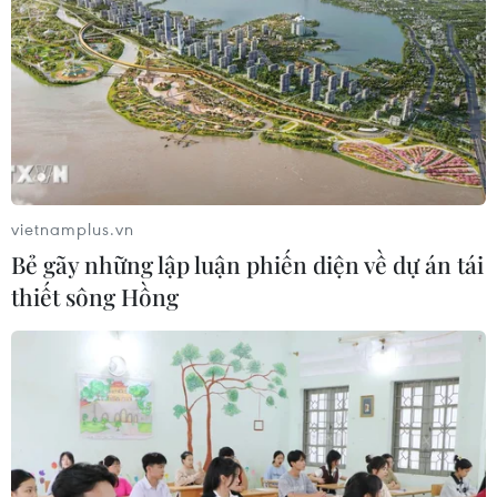
khai nhiều giải pháp để việc tổ chức thi đảm bảo an
toàn, nghiêm túc, đúng quy chế.
vietnamplus.vn
Bẻ gãy những lập luận phiến diện về dự án tái
thiết sông Hồng
Thi tốt nghiệp THPT: Giảm áp lực, tạo
điều kiện thuận lợi cho thí sinh