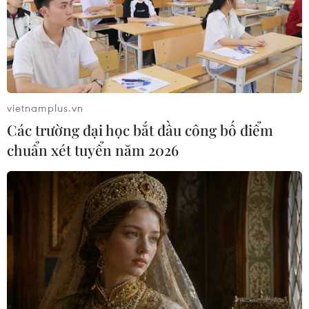
18/05/2026 08:54
Thủ tướng Chính phủ yêu cầu Bộ Giáo dục và Đào tạo,
các bộ và các địa phương phối hợp tổ chức kỳ thi Tốt
nghiệp Trung học phổ thông an toàn, hiệu quả, tạo điều
kiện thuận lợi cho thí sinh.
vietnamplus.vn
Các trường đại học bắt đầu công bố điểm
chuẩn xét tuyển năm 2026