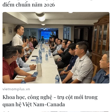
điểm chuẩn năm 2026
thi lại trên cơ sở kết quả điều tra
Tổ chức thi lại cho 100% thí sinh tại điểm thi
Trường THPT Chuyên Tuyên Quang
Quảng Trị hủy các bài thi do vi phạm với 5 thí
sinh trong vụ tố cáo tiêu cực
TIN LIÊN QUAN
vietnamplus.vn
Khoa học, công nghệ - trụ cột mới trong
quan hệ Việt Nam-Canada