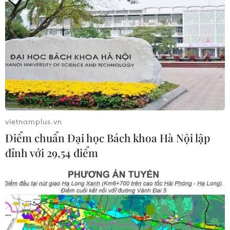
đốc Sở Giáo dục và Đào tạo tỉnh
Tuyên Quang
09/08/2026 14:38
Trường đại học sư phạm đầu tiên
công bố điểm chuẩn năm 2026
09/08/2026 09:43
vietnamplus.vn
Điểm chuẩn Đại học Bách khoa Hà Nội lập
Điểm chuẩn Trường Đại học
đỉnh với 29,54 điểm
Phenikaa dao động từ 18 đến 27 điểm
09/08/2026 09:23
Ngành nào dẫn đầu số điểm của
Trường Đại học Khoa học Tự nhiên,