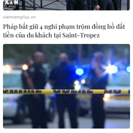
trọng trong công tác tổ chức thi.
vietnamplus.vn
(TTXVN/Vietnam+)
Pháp bắt giữ 4 nghi phạm trộm đồng hồ đắt
tiền của du khách tại Saint-Tropez
#Sinh viên tình nguyện
#Tiếp sức mùa thi