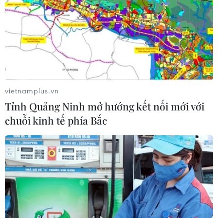
Đại học Quốc gia Hà Nội năm 2026?
09/08/2026 08:52
Hải Phòng dự kiến còn 780 trường
mầm non, tiểu học và THCS công lập
09/08/2026 08:42
vietnamplus.vn
Tỉnh Quảng Ninh mở hướng kết nối mới với
chuỗi kinh tế phía Bắc
Trường Đại học Ngoại thương công
bố điểm chuẩn, cao nhất lên đến 29,7
điểm
09/08/2026 08:32
Lộ diện trường đại học đầu tiên có
điểm chuẩn cán mốc tuyệt đối 30/30