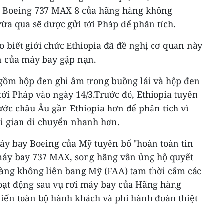
 Boeing 737 MAX 8 của hãng hàng không
ừa qua sẽ được gửi tới Pháp để phân tích.
 biết giới chức Ethiopia đã đề nghị cơ quan này
en của máy bay gặp nạn.
gồm hộp đen ghi âm trong buồng lái và hộp đen
 tới Pháp vào ngày 14/3.Trước đó, Ethiopia tuyên
ước châu Âu gần Ethiopia hơn để phân tích vì
i gian di chuyển nhanh hơn.
áy bay Boeing của Mỹ tuyên bố "hoàn toàn tin
máy bay 737 MAX, song hãng vẫn ủng hộ quyết
àng không liên bang Mỹ (FAA) tạm thời cấm các
ạt động sau vụ rơi máy bay của Hãng hàng
hiến toàn bộ hành khách và phi hành đoàn thiệt