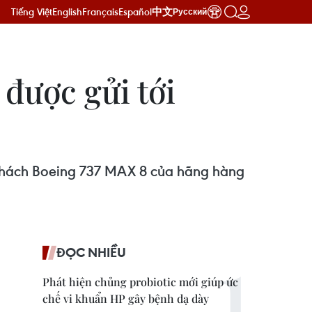
Tiếng Việt
English
Français
Español
中文
Русский
được gửi tới
 khách Boeing 737 MAX 8 của hãng hàng
ĐỌC NHIỀU
Phát hiện chủng probiotic mới giúp ức
chế vi khuẩn HP gây bệnh dạ dày