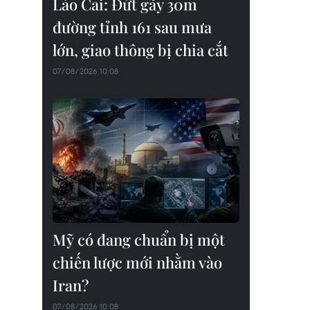
Lào Cai: Đứt gãy 30m
đường tỉnh 161 sau mưa
lớn, giao thông bị chia cắt
07/08/2026 10:08
Mỹ có đang chuẩn bị một
chiến lược mới nhằm vào
Iran?
07/08/2026 10:08