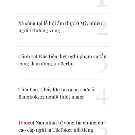
Xả súng tại lễ hội ẩm thực ở Mỹ, nhiều
người thương vong
Cảnh sát Đức tiêu diệt nghi phạm vụ tấn
công đám đông tại Berlin
Thái Lan: Cháy lớn tại quán rượu ở
Bangkok, 27 người thiệt mạng
Nạn nhân tử vong tại chung cư
cao cấp nghi là TikToker nổi tiếng