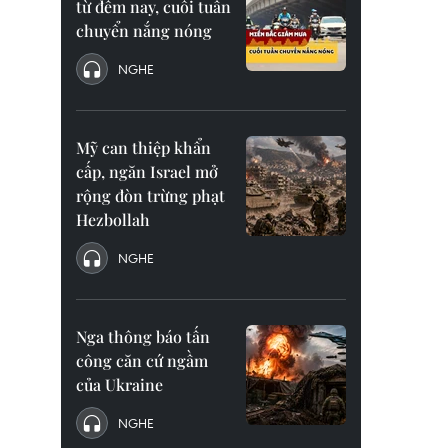
từ đêm nay, cuối tuần
chuyển nắng nóng
NGHE
Mỹ can thiệp khẩn
cấp, ngăn Israel mở
rộng đòn trừng phạt
Hezbollah
NGHE
Nga thông báo tấn
công căn cứ ngầm
của Ukraine
NGHE