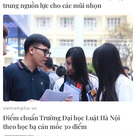
trung nguồn lực cho các mũi nhọn
xảy ra hỏa hoạn khiến 1 người tử vong.
vietnamplus.vn
Điểm chuẩn Trường Đại học Luật Hà Nội
theo học bạ cán mốc 30 điểm