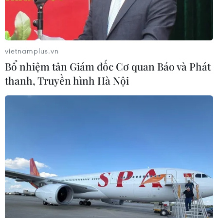
đình xung quanh.
vietnamplus.vn
Bổ nhiệm tân Giám đốc Cơ quan Báo và Phát
thanh, Truyền hình Hà Nội
Lực lượng chữa cháy vận chuyển tài sản còn lại ra ngoài. (Ảnh:
Tuấn Anh/TTXVN)
Sáng 23/10, trên đường 10/3, đoạn qua xã Cư
Êbur, thành phố Buôn Ma Thuột, Đắk Lắk xảy ra