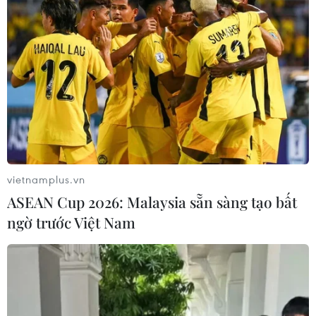
TIN LIÊN QUAN
vietnamplus.vn
ASEAN Cup 2026: Malaysia sẵn sàng tạo bất
ngờ trước Việt Nam
Bắc Ninh: Công ty giấy trong làng nghề
Phong Khê bốc cháy dữ dội
10/10/2022 15:04
o vật liệu cháy là giấy, dễ bắt lửa, cháy lan nên công