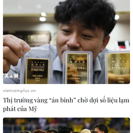
#Kho hàng
#Xe cứu hỏa
#Dập tắt đám cháy
Đắk Lắk
Theo dõi VietnamPlus
vietnamplus.vn
Thị trường vàng “án binh” chờ đợi số liệu lạm
phát của Mỹ