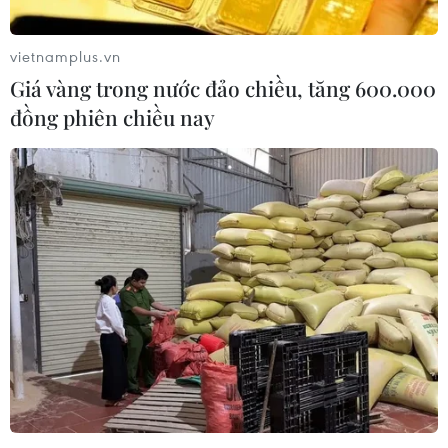
vietnamplus.vn
Giá vàng trong nước đảo chiều, tăng 600.000
đồng phiên chiều nay
Bắc Giang: Khống chế được đám cháy tại
cơ sở chế biến gỗ
15/10/2022 14:22
Đến khoảng 16 giờ 10 cùng ngày 15/10, đám cháy tại cơ
sở chế biến gỗ ở cụm Công nghiệp Bố Hạ, huyện Yên
Thế, tỉnh Bắc Giang, cơ bản được khống chế và dập tắt
hoàn toàn; không gây thiệt hại về người.