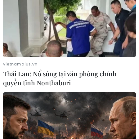
tác chữa cháy gặp nhiều khó khăn. Lực lượng chức
năng đã huy động nhân lực, máy cẩu, xe nâng để đưa
giấy ra ngoài xưởng, chống cháy lan.
vietnamplus.vn
Thái Lan: Nổ súng tại văn phòng chính
quyền tỉnh Nonthaburi
Hỏa hoạn thiêu rụi cửa hàng bán đồ điện