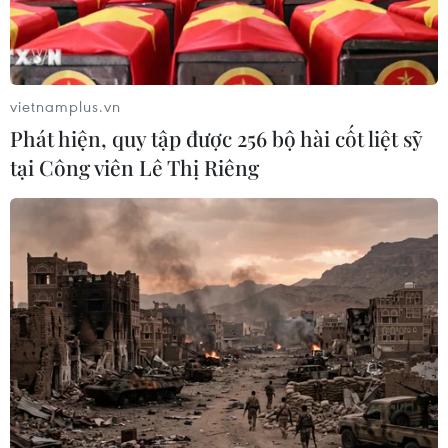
vietnamplus.vn
Phát hiện, quy tập được 256 bộ hài cốt liệt sỹ
tại Công viên Lê Thị Riêng
TIN CÙNG CHUYÊN MỤC
Hơn 800 vận động viên trẻ Việt Nam-
Trung Quốc giao lưu tại Bằng Tường
10/08/2026 15:54