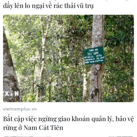
cách ly nhiều thành phố và cấm các tour du lịch nhóm
dấy lên lo ngại về rác thải vũ trụ
ra nước ngoài.
vietnamplus.vn
Bất cập việc ngừng giao khoán quản lý, bảo vệ
rừng ở Nam Cát Tiên