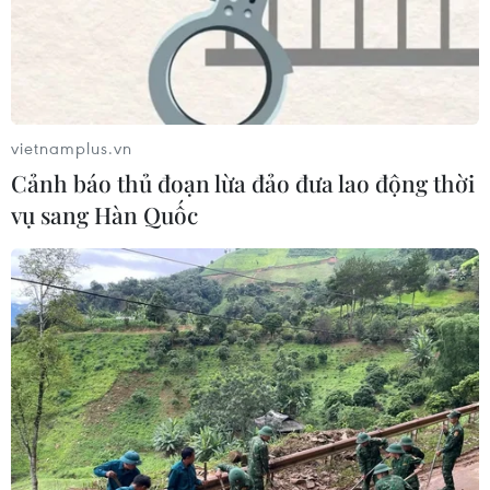
vietnamplus.vn
Cảnh báo thủ đoạn lừa đảo đưa lao động thời
vụ sang Hàn Quốc
TIN CÙNG CHUYÊN MỤC
Các thương hiệu xe cao cấp của Đức
trong cuộc khủng hoảng lợi nhuận
04/08/2026 23:03