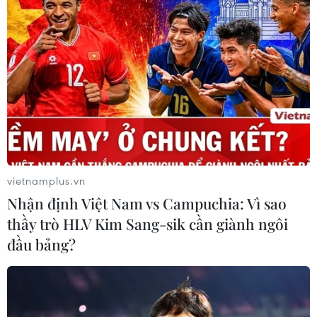
vietnamplus.vn
Nhận định Việt Nam vs Campuchia: Vì sao
thầy trò HLV Kim Sang-sik cần giành ngôi
đầu bảng?