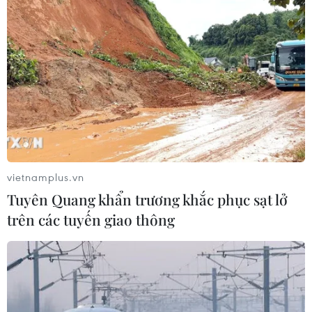
TIN LIÊN QUAN
vietnamplus.vn
Tuyên Quang khẩn trương khắc phục sạt lở
trên các tuyến giao thông
Hyundai và Kia ngừng một số dây chuyền
lắp ráp do thiếu phụ tùng
04/02/2020 22:26
Theo một phát ngôn viên của Hyundai Motor, hãng này