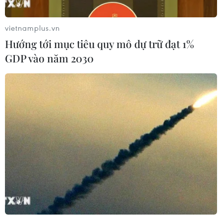
vietnamplus.vn
Hướng tới mục tiêu quy mô dự trữ đạt 1%
GDP vào năm 2030
Hàn Quốc hỗ trợ các hãng ôtô bị ảnh
hưởng dịch bệnh do virus corona
07/02/2020 07:38
Ngành công nghiệp ôtô của Hàn Quốc hiện là một
trong các "nạn nhân" của dịch bệnh bùng phát tại Trung
Quốc, do các nhà sản xuất phụ tùng buộc phải dừng
sản xuất để ngăn dịch bệnh lây lan.