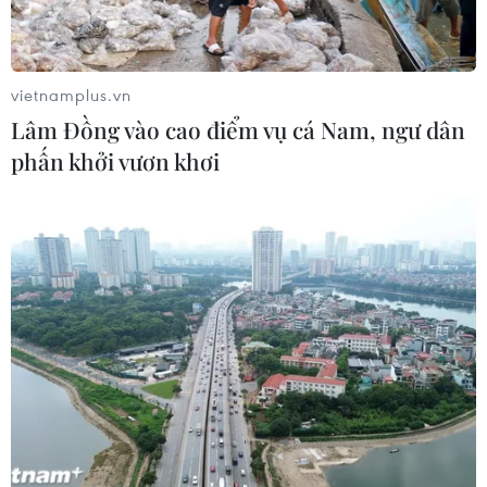
Báo Indonesia: Việt Nam có lợi thế
trong cuộc đua hút đầu tư xe điện
vietnamplus.vn
18/07/2026 13:38
Lâm Đồng vào cao điểm vụ cá Nam, ngư dân
phấn khởi vươn khơi
Mỹ buộc Tesla phải sửa lỗi đèn pha
gây chói cho gần 20.000 xe
17/07/2026 05:42
Chính thức dừng đặt lịch đăng kiểm
xe ôtô qua ứng dụng trực tuyến
17/07/2026 02:25