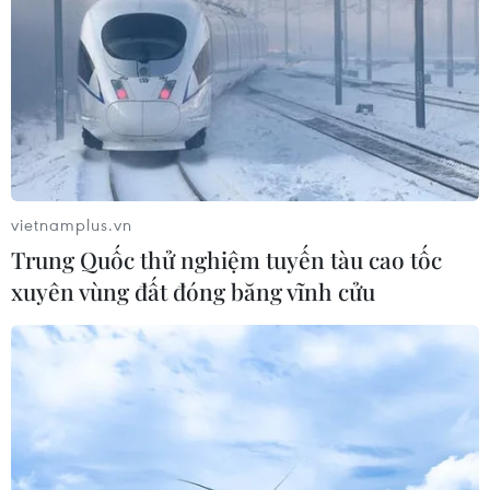
đã ngừng các dây chuyền lắp ráp các mẫu ôtô con
thương hiệu Genesis tại nhà máy số 5 ở Ulsan từ ngày
4/2.
vietnamplus.vn
Trung Quốc thử nghiệm tuyến tàu cao tốc
xuyên vùng đất đóng băng vĩnh cửu