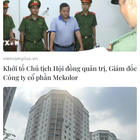
24/07/2026 08:06
Bridgestone Việt Nam giới thiệu
dòng lốp hiệu suất cao thế hệ mới
Potenza
24/07/2026 06:46
vietnamplus.vn
Khởi tố Chủ tịch Hội đồng quản trị, Giám đốc
Hà Nội xây dựng phương án hỗ trợ
Công ty cổ phần Mekolor
người thu nhập thấp đổi xe máy cũ
24/07/2026 06:15
Hãng xe điện Polestar chính thức rút
lui khỏi thị trường Mỹ
21/07/2026 04:29