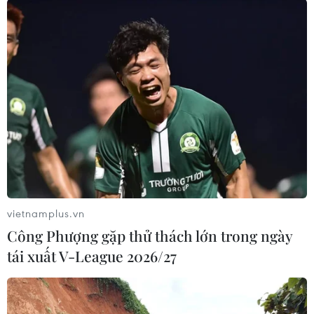
#Hyundai
#nhà máy lắp ráp ôtô
#thiếu nguồn cung phụ tùng
#COVID-19
Hàn Quốc
Theo dõi VietnamPlus
vietnamplus.vn
Công Phượng gặp thử thách lớn trong ngày
tái xuất V-League 2026/27