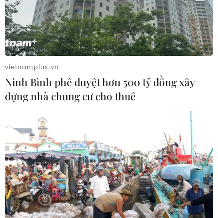
Cố vấn Nhà Trắng cảnh báo BYD gia
tăng sức ép đối với ngành ôtô toàn
cầu
vietnamplus.vn
20/07/2026 23:54
Ninh Bình phê duyệt hơn 500 tỷ đồng xây
dựng nhà chung cư cho thuê
Giá xe điện tại Đức giảm xuống tiệm
cận xe xăng
20/07/2026 15:45
Tesla lên kế hoạch mở rộng sản xuất
và tạo thêm việc làm tại Đức
20/07/2026 09:10