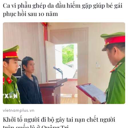
Ca vi phẫu ghép da đầu hiếm gặp giúp bé gái
Các nhà sản xuất ôtô Trung Quốc
phục hồi sau 10 năm
đang gây áp lực lên các đối thủ Anh
30/07/2026 03:59
Pin xe điện - lời giải của bài toán
nguồn điện cho AI
30/07/2026 01:35
Kia đầu tư 649 triệu USD sản xuất ôtô
điện tại Mexico
29/07/2026 23:45
vietnamplus.vn
Khởi tố người đi bộ gây tai nạn chết người
trên quốc lộ ở Quảng Trị