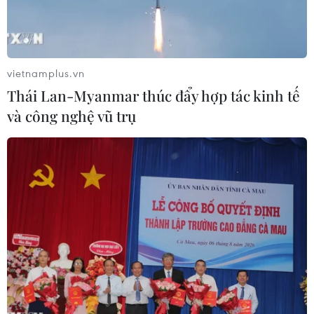
vietnamplus.vn
Thái Lan-Myanmar thúc đẩy hợp tác kinh tế
và công nghệ vũ trụ
Một dây chuyền lắp ráp ô tô phải dừng hoạt động. Ảnh minh
họa. (Nguồn: asianews.network)
Hãng sản xuất ôtô Hyundai Motor Co. của Hàn
Quốc ngày 18/2 thông báo ngừng hoạt động của
1 trong 5 nhà máy lắp ráp ôtô chính ở thành phố