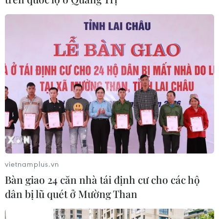
Động đất tại Kumamoto làm đình trệ
chuỗi cung ứng bán dẫn và ôtô Nhật
Bản
29/07/2026 14:37
Triệu hồi để kiểm tra sản phẩm xe
môtô Honda CB1000 Hornet
29/07/2026 07:19
Nhà sản xuất ôtô Porsche cắt giảm
thêm 5.000 việc làm
vietnamplus.vn
27/07/2026 14:48
Bàn giao 24 căn nhà tái định cư cho các hộ
dân bị lũ quét ở Mường Than
Trung Quốc đẩy mạnh chiến lược