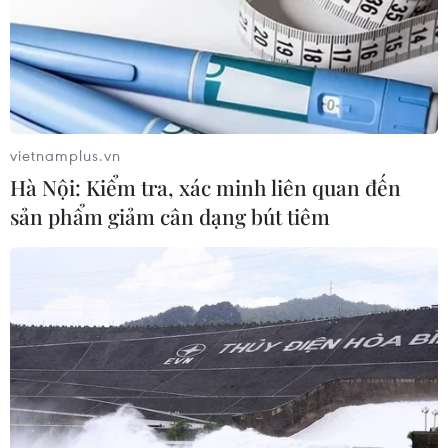
04/08/2026 23:03
Bứt phá trước "tháng Ngâu": Hãng xe đồng loạt
bung chiêu kích cầu đa dạng
04/08/2026 04:29
vietnamplus.vn
Ôtô Trung Quốc có tạo nên “làn sóng tràn” tại châu
Hà Nội: Kiểm tra, xác minh liên quan đến
Âu?
sản phẩm giảm cân dạng bút tiêm
04/08/2026 00:17
Châu Phi tận dụng lợi thế quang điện cho ngành xe
điện
03/08/2026 09:46
Thiếu tài xế, khoảng 25-30% xe đầu kéo phải nằm
bãi
02/08/2026 09:42