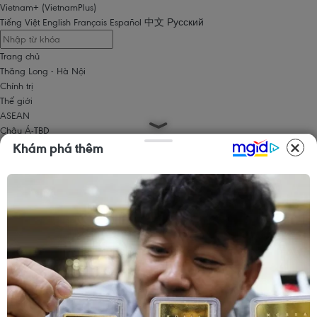
Vietnam+ (VietnamPlus)
Tiếng Việt
English
Français
Español
中文
Русский
Trang chủ
Thăng Long - Hà Nội
Chính trị
Thế giới
ASEAN
Châu Á-TBD
Trung Đông
Khám phá thêm
Châu Âu
Châu Mỹ
Châu Phi
Kinh tế
Kinh doanh
Tài chính
Tín dụng nông thôn
Chứng khoán
Bất động sản
Doanh nghiệp
Thông tin doanh nghiệp