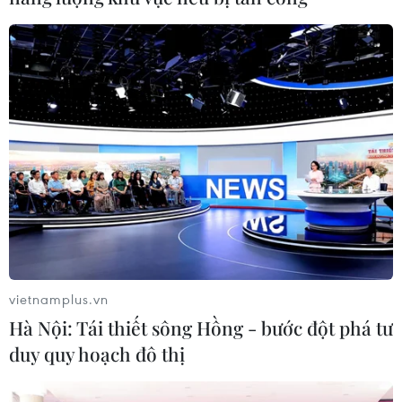
#Huyndai
#Kia
#Xe điện
#EV
Theo dõi VietnamPlus
TIN LIÊN QUAN
vietnamplus.vn
Hà Nội: Tái thiết sông Hồng - bước đột phá tư
duy quy hoạch đô thị