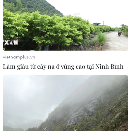
Potenza
24/07/2026 06:46
Hà Nội xây dựng phương án hỗ trợ
người thu nhập thấp đổi xe máy cũ
24/07/2026 06:15
vietnamplus.vn
Làm giàu từ cây na ở vùng cao tại Ninh Bình
Hãng xe điện Polestar chính thức rút
lui khỏi thị trường Mỹ
21/07/2026 04:29
Cố vấn Nhà Trắng cảnh báo BYD gia
tăng sức ép đối với ngành ôtô toàn
cầu