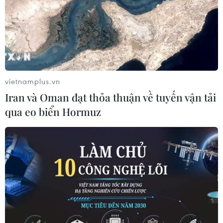
23/11/2020 04:02
Doanh số mua bán xe ôtô cũ tại Hà Nội và TP Hồ Chí
Minh dự kiến tăng tương ứng 11,4% và 11,8 % trong giai
đoạn 2018–2025, đặc biệt, thị trường xe cũ cuối năm
2020 có xu hướng sôi động hơn.
vietnamplus.vn
Iran và Oman đạt thỏa thuận về tuyến vận tải
qua eo biển Hormuz