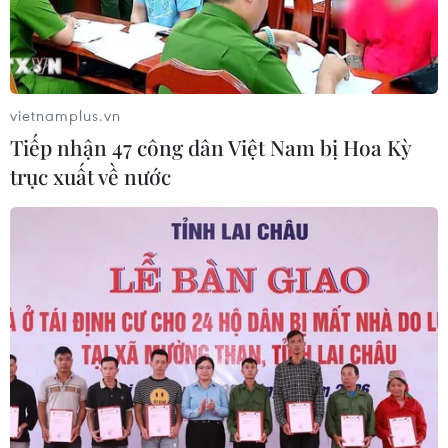
vietnamplus.vn
Tiếp nhận 47 công dân Việt Nam bị Hoa Kỳ
trục xuất về nước
TIN CÙNG CHUYÊN MỤC
Các thương hiệu xe cao cấp của Đức
trong cuộc khủng hoảng lợi nhuận
04/08/2026 23:03
Bứt phá trước "tháng Ngâu": Hãng xe
đồng loạt bung chiêu kích cầu đa
dạng