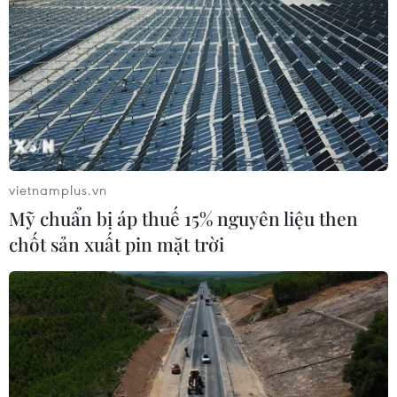
vietnamplus.vn
Mỹ chuẩn bị áp thuế 15% nguyên liệu then
chốt sản xuất pin mặt trời