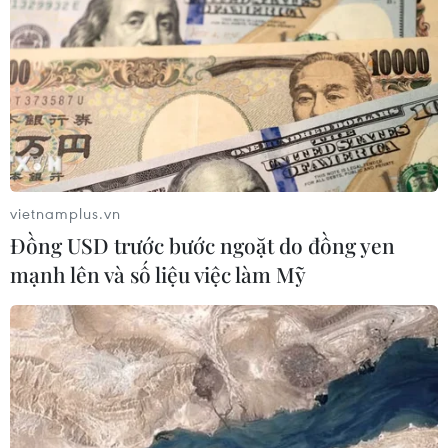
nhiều hơn mức 20 tỷ USD dự kiến trước khi xảy ra đại
dịch COVID-19.
vietnamplus.vn
Đồng USD trước bước ngoặt do đồng yen
mạnh lên và số liệu việc làm Mỹ
Mua xe ôtô cũ - xu hướng mua sắm tiết
kiệm của nhiều khách hàng