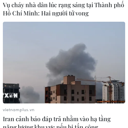
Vụ cháy nhà dân lúc rạng sáng tại Thành phố
hoàn toàn bằng điện dưới ba thương hiệu riêng
Hồ Chí Minh: Hai người tử vong
của Hyundai, thương hiệu xe hạng sang Genesis
và Kia vào năm 2025./.
(TTXVN/Vietnam+)
vietnamplus.vn
Iran cảnh báo đáp trả nhằm vào hạ tầng
năng lượng khu vực nếu bị tấn công