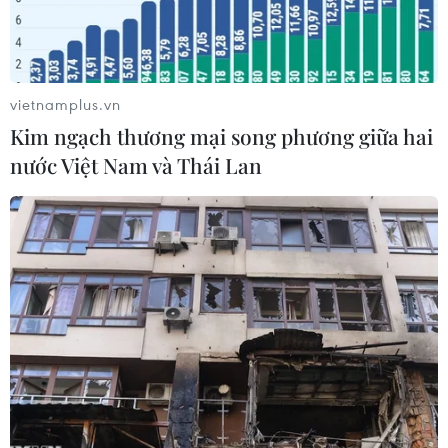
vietnamplus.vn
Kim ngạch thương mại song phương giữa hai
nước Việt Nam và Thái Lan
Logo của hãng Huyndai (Nguồn:AFP)
Hai công ty “anh em” Hyundai Motor Co. và Kia
Motors Corp. ngày 26/11 dự kiến sẽ xuất khẩu
hơn 100.000 chiếc xe điện (EV) trong năm nay
nhờ nhu cầu xe thân thiện với môi trường ngày
càng tăng.