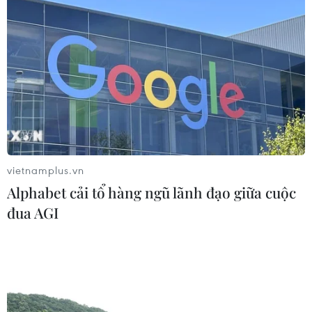
trường "bốc hơi" hơn 140 tỷ USD
24/07/2026 14:55
Sẽ ban hành quy chuẩn kỹ thuật đối
với trụ và trạm sạc xe điện trước 30/9
24/07/2026 11:01
vietnamplus.vn
Tây Ban Nha trở thành “cứ điểm” xe
Alphabet cải tổ hàng ngũ lãnh đạo giữa cuộc
điện Trung Quốc tại châu Âu
đua AGI
24/07/2026 08:06
Bridgestone Việt Nam giới thiệu
dòng lốp hiệu suất cao thế hệ mới