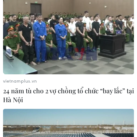
vietnamplus.vn
24 năm tù cho 2 vợ chồng tổ chức “bay lắc” tại
Hà Nội